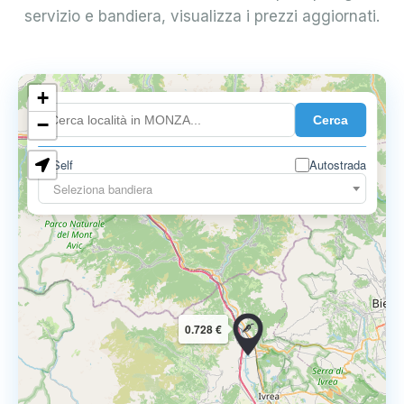
servizio e bandiera, visualizza i prezzi aggiornati.
+
0.899 €
Cerca
−
Self
Autostrada
Seleziona bandiera
0.728 €