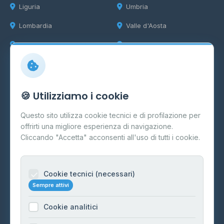
Liguria
Umbria
Lombardia
Valle d'Aosta
Marche
Veneto
Info
🍪 Utilizziamo i cookie
Cos'è il GPL
Questo sito utilizza cookie tecnici e di profilazione per
FAQ
offrirti una migliore esperienza di navigazione.
Contatti
Cliccando "Accetta" acconsenti all'uso di tutti i cookie.
Per gestori
Informazioni legali
Cookie tecnici (necessari)
Sempre attivi
Privacy Policy
Cookie analitici
Cookie Policy