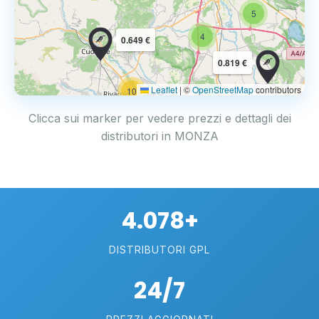
5
4
0.649 €
0.819 €
Leaflet
|
©
OpenStreetMap
contributors
10
Clicca sui marker per vedere prezzi e dettagli dei
distributori in MONZA
4.078+
DISTRIBUTORI GPL
24/7