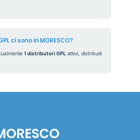
4
44
i GPL ci sono in MORESCO?
tualmente
1 distributori GPL
attivi, distribuiti
n MORESCO