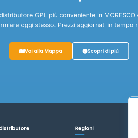
 distributore GPL più conveniente in MORESCO e
armiare oggi stesso. Prezzi aggiornati in tempo r
Vai alla Mappa
Scopri di più
distributore
Regioni