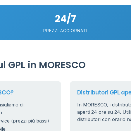
80
18
24/7
40
6
PREZZI AGGIORNATI
230
ul GPL in MORESCO
ESCO?
Distributori GPL ap
igliamo di:
In MORESCO, i distributo
aperti 24 ore su 24. Utili
i
distributori con orario n
rvice (prezzi più bassi)
ile