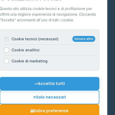
Cos'è il GPL
Questo sito utilizza cookie tecnici e di profilazione per
FAQ
offrirti una migliore esperienza di navigazione. Cliccando
te
"Accetta" acconsenti all'uso di tutti i cookie.
Contatti
Per gestori
na
Cookie tecnici (necessari)
Sempre attivi
Informazioni legali
Cookie analitici
Privacy Policy
na
Cookie di marketing
Cookie Policy
o-Alto
Preferenze Cookie
Mappa del sito
Accetta tutti
'Aosta
Contattaci
Solo necessari
info@distributori-gpl.it
Salva preferenze