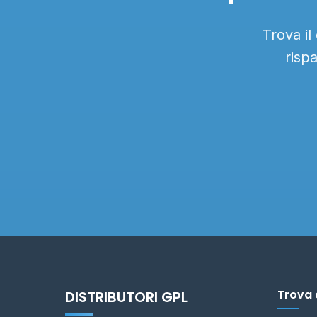
Trova il
risp
Trova 
DISTRIBUTORI GPL