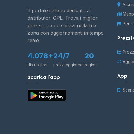
Vicin
Il portale italiano dedicato ai
Mappa
distributori GPL. Trova i migliori
Per r
prezzi, orari e servizi nella tua
zona con aggiornamenti in tempo
Prezzi
reale.
Prezz
4.078+
24/7
20
Aggio
distributori
prezzi aggiornati
regioni
App
Scarica l'app
Scari