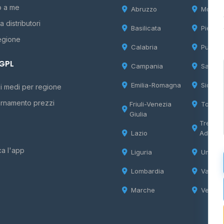
o a me
Abruzzo
Molise
 distributori
Basilicata
Piemon
egione
Calabria
Puglia
 GPL
Campania
Sardeg
Emilia-Romagna
Sicilia
i medi per regione
rnamento prezzi
Friuli-Venezia
Tosca
Giulia
Trentin
Lazio
Adige
ca l'app
Liguria
Umbria
Lombardia
Valle d
Marche
Veneto