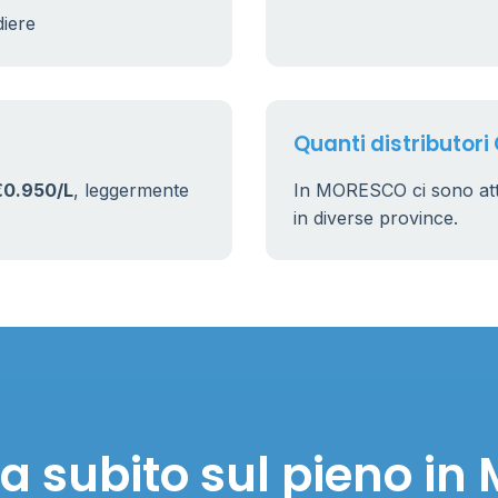
diere
Quanti distributor
€0.950/L
, leggermente
In MORESCO ci sono at
in diverse province.
a subito sul pieno i