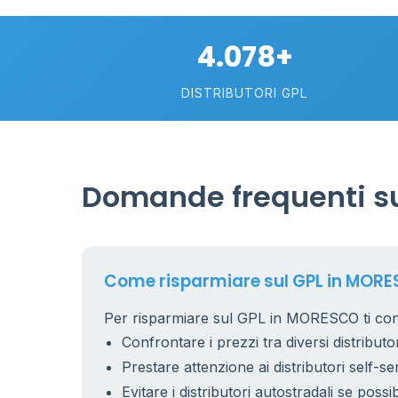
4.078+
DISTRIBUTORI GPL
11
Domande frequenti s
5
Come risparmiare sul GPL in MOR
Per risparmiare sul GPL in MORESCO ti cons
Confrontare i prezzi tra diversi distributor
Prestare attenzione ai distributori self-se
2
Evitare i distributori autostradali se possib