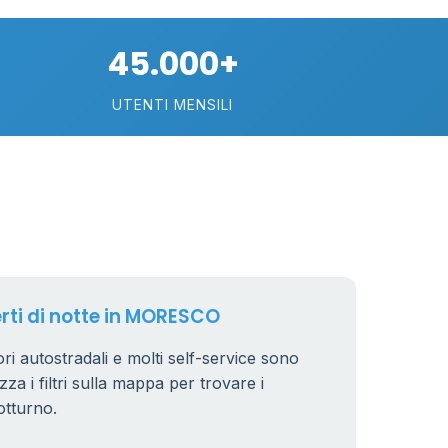
16
26
45.000+
5
26
UTENTI MENSILI
18
67
101
33
3
10
erti di notte in MORESCO
3
6
ri autostradali e molti self-service sono
6
8
7
zza i filtri sulla mappa per trovare i
otturno.