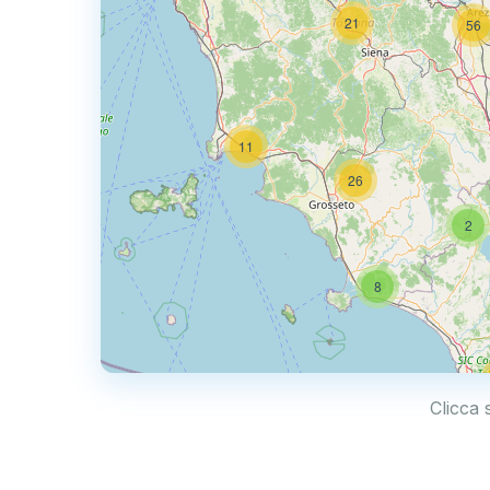
21
56
11
26
2
8
Clicca 