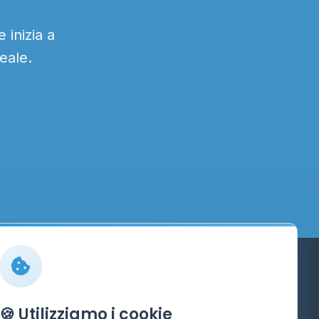
 inizia a
eale.
Info
🍪 Utilizziamo i cookie