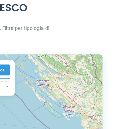
RESCO
Filtra per tipologia di
rca