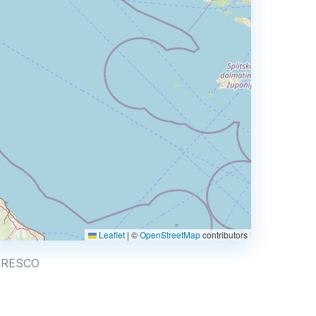
Leaflet
|
©
OpenStreetMap
contributors
26
 MORESCO
2