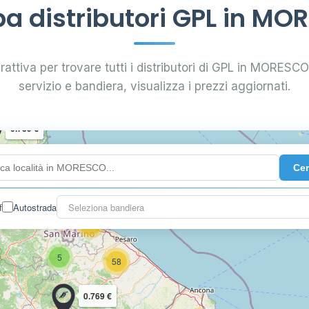
a distributori GPL in MO
rattiva per trovare tutti i distributori di GPL in MORESCO. 
14
servizio e bandiera, visualizza i prezzi aggiornati.
0.739 €
Ce
114
f
Autostrada
Seleziona bandiera
18
5
58
0.769 €