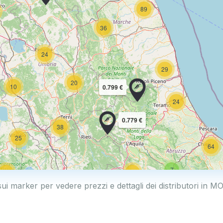
89
36
24
29
20
10
0.799 €
24
0.779 €
38
25
64
7
17
32
sui marker per vedere prezzi e dettagli dei distributori in
161
14