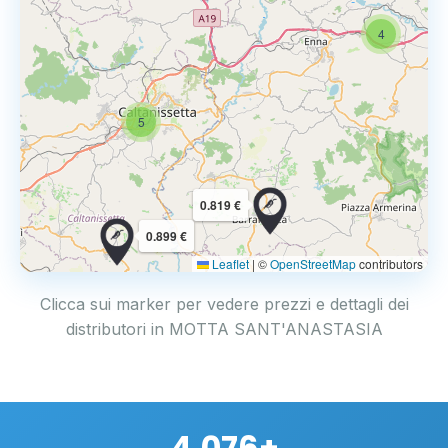
4
5
0.819 €
0.899 €
Leaflet
|
©
OpenStreetMap
contributors
Clicca sui marker per vedere prezzi e dettagli dei
distributori in MOTTA SANT'ANASTASIA
4.076+