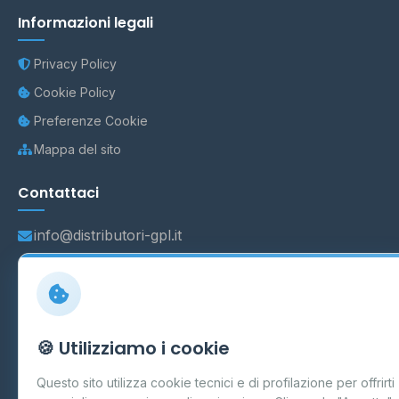
Informazioni legali
Privacy Policy
Cookie Policy
Preferenze Cookie
Mappa del sito
Contattaci
info@distributori-gpl.it
© 2026 - Distributori di GPL -
AF Project Software Agency
🍪 Utilizziamo i cookie
Carpi
P.IVA 03859300364
Dati forniti da
Ministero delle Imprese e del Made in Italy
-
Questo sito utilizza cookie tecnici e di profilazione per offrirti
Aggiornamento quotidiano