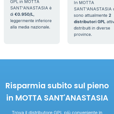
GPL in MOTTA
In MOTTA
SANT'ANASTASIA è
SANT'ANASTASIA c
di
€0.950/L
,
sono attualmente
2
leggermente inferiore
distributori GPL
attiv
alla media nazionale.
distribuiti in diverse
province.
Risparmia subito sul pieno
in MOTTA SANT'ANASTASIA
Trova il distributore GPL più conveniente in