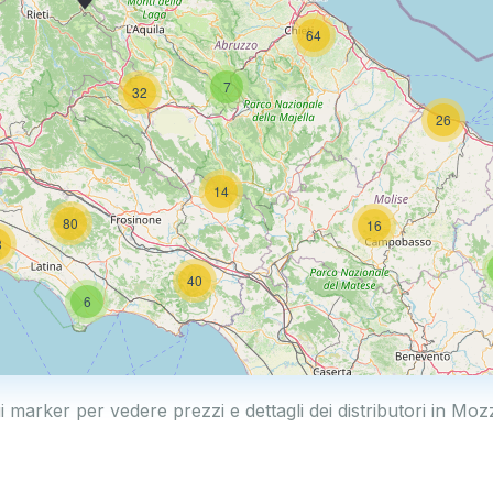
64
7
32
26
14
80
16
8
40
6
230
i marker per vedere prezzi e dettagli dei distributori in M
101