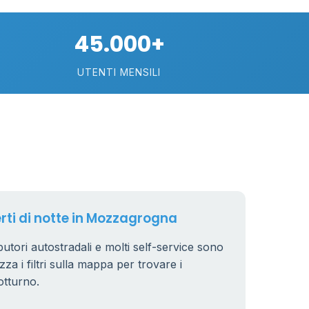
10
25
45.000+
3
UTENTI MENSILI
6
8
7
4
44
6
erti di notte in Mozzagrogna
butori autostradali e molti self-service sono
10
zza i filtri sulla mappa per trovare i
22
otturno.