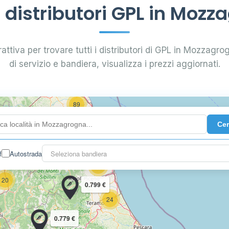
distributori GPL in Mozz
attiva per trovare tutti i distributori di GPL in Mozzagrog
58
di servizio e bandiera, visualizza i prezzi aggiornati.
69 €
89
36
Ce
f
Autostrada
Seleziona bandiera
29
20
0.799 €
24
0.779 €