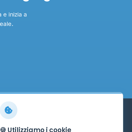
e inizia a
eale.
Info
🍪 Utilizziamo i cookie