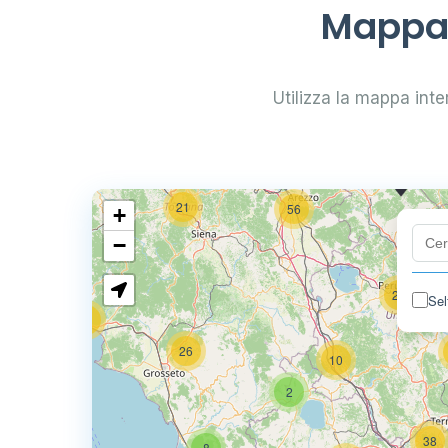
Mappa 
2
18
Utilizza la mappa inter
74
5
113
0.7
21
56
+
−
24
Sel
11
26
10
2
38
8