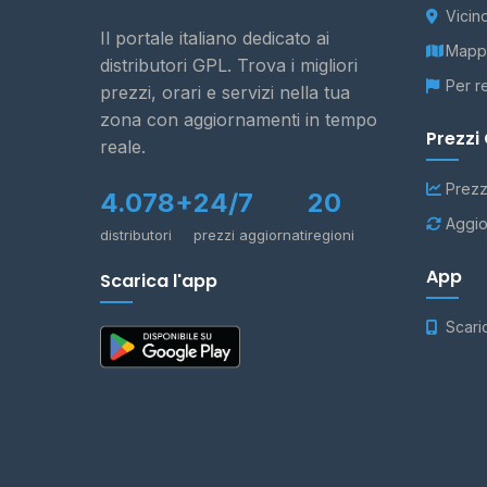
Vicin
Il portale italiano dedicato ai
Mappa
distributori GPL. Trova i migliori
Per r
prezzi, orari e servizi nella tua
zona con aggiornamenti in tempo
Prezzi
reale.
Prezz
4.078+
24/7
20
Aggio
distributori
prezzi aggiornati
regioni
App
Scarica l'app
Scari