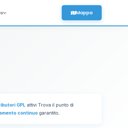
Mappa
fo
ributori GPL
attivi Trova il punto di
amento continuo
garantito.