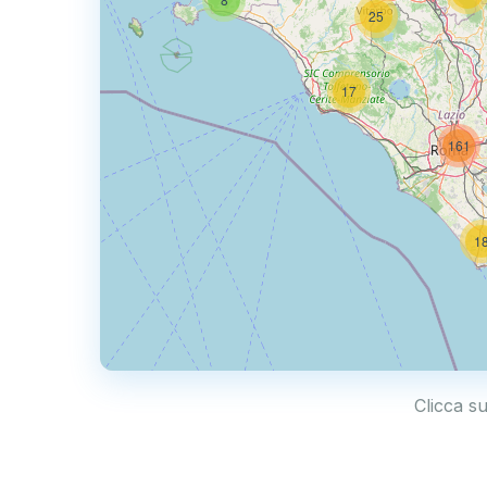
25
17
161
1
Clicca su