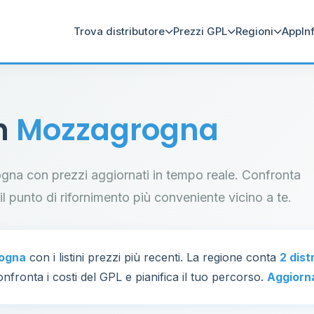
Trova distributore
Prezzi GPL
Regioni
App
In
in
Mozzagrogna
rogna con prezzi aggiornati in tempo reale. Confronta
a il punto di rifornimento più conveniente vicino a te.
ogna
con i listini prezzi più recenti. La regione conta
2 dist
nfronta i costi del GPL e pianifica il tuo percorso.
Aggiorn
33