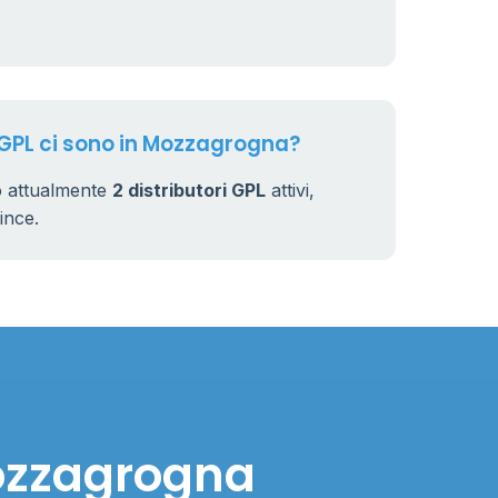
6
 GPL ci sono in Mozzagrogna?
o attualmente
2 distributori GPL
attivi,
vince.
Mozzagrogna