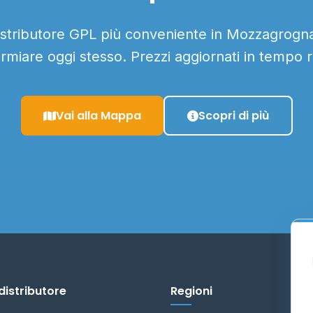
distributore GPL più conveniente in Mozzagrogna 
armiare oggi stesso. Prezzi aggiornati in tempo r
Vai alla Mappa
Scopri di più
distributore
Regioni