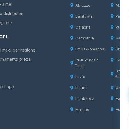
o a me
Abruzzo
Molise
 distributori
Basilicata
Piemon
egione
Calabria
Puglia
 GPL
Campania
Sardeg
Emilia-Romagna
Sicilia
i medi per regione
rnamento prezzi
Friuli-Venezia
Tosca
Giulia
Trentin
Lazio
Adige
ca l'app
Liguria
Umbria
Lombardia
Valle d
Marche
Veneto