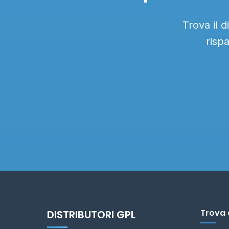
Trova il 
risp
Trova 
DISTRIBUTORI GPL