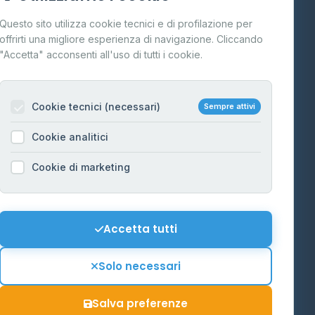
Cos'è il GPL
Questo sito utilizza cookie tecnici e di profilazione per
FAQ
offrirti una migliore esperienza di navigazione. Cliccando
te
"Accetta" acconsenti all'uso di tutti i cookie.
Contatti
Per gestori
na
Cookie tecnici (necessari)
Sempre attivi
Informazioni legali
Cookie analitici
Privacy Policy
na
Cookie di marketing
Cookie Policy
o-Alto
Preferenze Cookie
Mappa del sito
Accetta tutti
'Aosta
Contattaci
Solo necessari
info@distributori-gpl.it
Salva preferenze