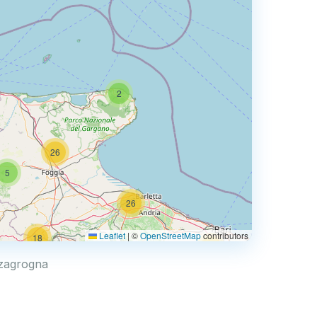
2
26
5
26
Leaflet
|
©
OpenStreetMap
contributors
18
67
ozzagrogna
36
33
3