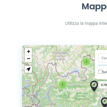
Mappa
Utilizza la mappa inter
+
−
2
Sel
5
0.78
4