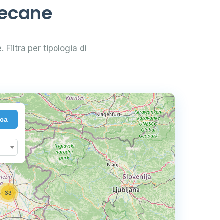
zecane
 Filtra per tipologia di
rca
33