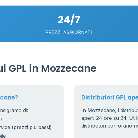
24/7
75
5
57
PREZZI AGGIORNATI
0.769 €
21
56
36
l GPL in Mozzecane
24
11
26
20
ecane?
Distributori GPL ap
10
0
2
sigliamo di:
In Mozzecane, i distribut
0.779 €
aperti 24 ore su 24. Utili
i
38
8
distributori con orario n
rvice (prezzi più bassi)
25
ile