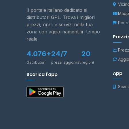
Vicin
Il portale italiano dedicato ai
Mappa
distributori GPL. Trova i migliori
Per r
prezzi, orari e servizi nella tua
zona con aggiornamenti in tempo
Prezzi
reale.
Prezz
4.076+
24/7
20
Aggio
distributori
prezzi aggiornati
regioni
App
Scarica l'app
Scari