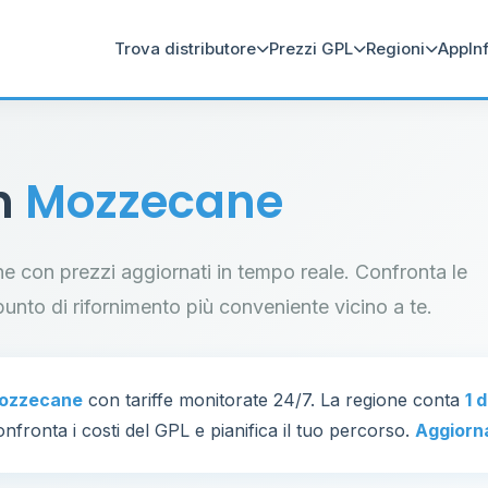
Trova distributore
Prezzi GPL
Regioni
App
In
in
Mozzecane
ane con prezzi aggiornati in tempo reale. Confronta le
il punto di rifornimento più conveniente vicino a te.
ozzecane
con tariffe monitorate 24/7. La regione conta
1 
nfronta i costi del GPL e pianifica il tuo percorso.
Aggiorn