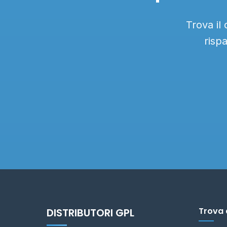
Trova il
risp
Trova 
DISTRIBUTORI GPL