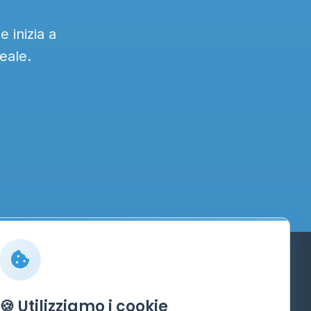
 inizia a
eale.
Info
🍪 Utilizziamo i cookie