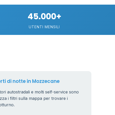
45.000+
UTENTI MENSILI
89
29
erti di notte in Mozzecane
.799 €
24
ori autostradali e molti self-service sono
zza i filtri sulla mappa per trovare i
otturno.
64