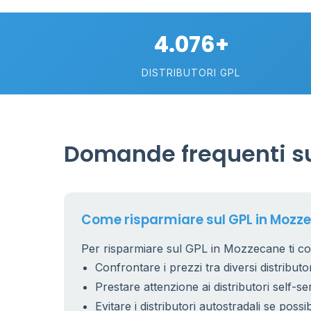
2
4.076+
113
DISTRIBUTORI GPL
Domande frequenti su
Come risparmiare sul GPL in Mozz
Per risparmiare sul GPL in Mozzecane ti con
Confrontare i prezzi tra diversi distributor
Prestare attenzione ai distributori self-se
Evitare i distributori autostradali se possib