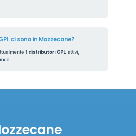
7
32
 GPL ci sono in Mozzecane?
attualmente
1 distributori GPL
attivi,
vince.
 Mozzecane