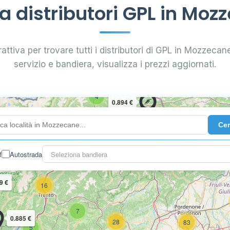
 distributori GPL in Moz
attiva per trovare tutti i distributori di GPL in Mozzecane.
servizio e bandiera, visualizza i prezzi aggiornati.
4
0.894 €
Ce
10
2
3
f
Autostrada
Seleziona bandiera
9 €
16
7
0.885 €
28
83
5