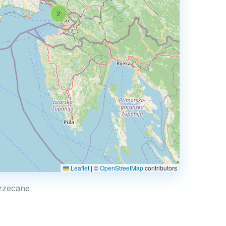
2
Leaflet
|
©
OpenStreetMap
contributors
ozzecane