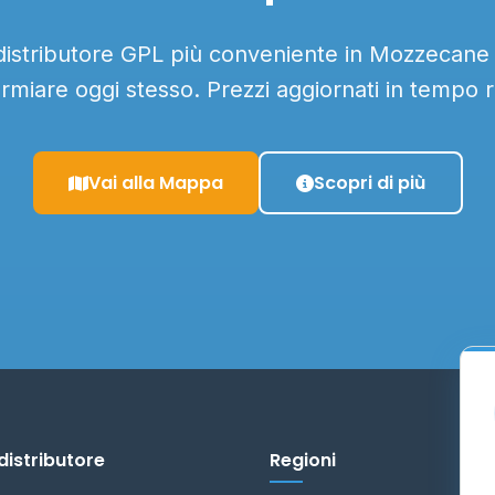
 distributore GPL più conveniente in Mozzecane e
armiare oggi stesso. Prezzi aggiornati in tempo r
Vai alla Mappa
Scopri di più
distributore
Regioni