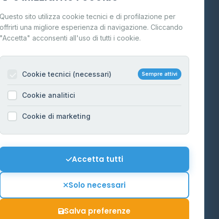
Cos'è il GPL
Questo sito utilizza cookie tecnici e di profilazione per
FAQ
offrirti una migliore esperienza di navigazione. Cliccando
te
"Accetta" acconsenti all'uso di tutti i cookie.
Contatti
Per gestori
na
Cookie tecnici (necessari)
Sempre attivi
Informazioni legali
Cookie analitici
Privacy Policy
na
Cookie di marketing
Cookie Policy
o-Alto
Preferenze Cookie
Mappa del sito
Accetta tutti
'Aosta
Contattaci
Solo necessari
info@distributori-gpl.it
Salva preferenze