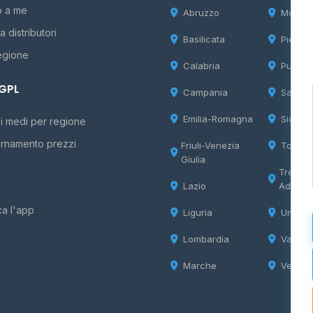
o a me
Abruzzo
Molise
 distributori
Basilicata
Piemon
egione
Calabria
Puglia
 GPL
Campania
Sardeg
Emilia-Romagna
Sicilia
i medi per regione
rnamento prezzi
Friuli-Venezia
Tosca
Giulia
Trentin
Lazio
Adige
ca l'app
Liguria
Umbria
Lombardia
Valle d
Marche
Veneto