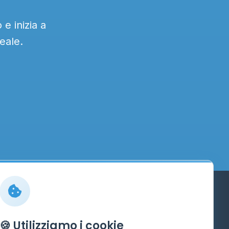
e inizia a
eale.
Info
🍪 Utilizziamo i cookie