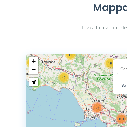
Mappa 
38
64
7
Utilizza la mappa inter
32
161
14
+
80
16
18
−
40
6
Sel
230
101