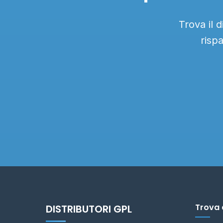
Trova il 
risp
Trova 
DISTRIBUTORI GPL