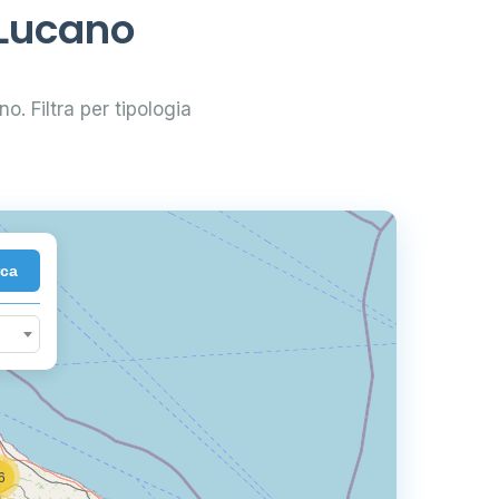
 Lucano
no. Filtra per tipologia
rca
6