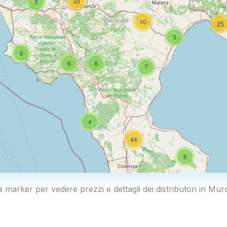
33
3
10
25
3
6
6
8
7
4
44
6
ui marker per vedere prezzi e dettagli dei distributori in Mu
10
22