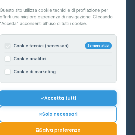
Cos'è il GPL
Questo sito utilizza cookie tecnici e di profilazione per
FAQ
offrirti una migliore esperienza di navigazione. Cliccando
te
"Accetta" acconsenti all'uso di tutti i cookie.
Contatti
Per gestori
na
Cookie tecnici (necessari)
Sempre attivi
Informazioni legali
Cookie analitici
Privacy Policy
na
Cookie di marketing
Cookie Policy
o-Alto
Preferenze Cookie
Mappa del sito
Accetta tutti
'Aosta
Contattaci
Solo necessari
info@distributori-gpl.it
Salva preferenze