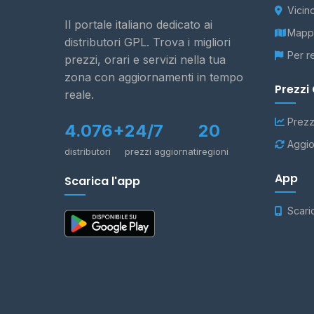
Vicin
Il portale italiano dedicato ai
Mappa
distributori GPL. Trova i migliori
Per r
prezzi, orari e servizi nella tua
zona con aggiornamenti in tempo
Prezzi
reale.
Prezz
4.076+
24/7
20
Aggio
distributori
prezzi aggiornati
regioni
App
Scarica l'app
Scari