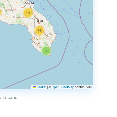
19
66
3
Leaflet
|
©
OpenStreetMap
contributors
ro Lucano