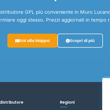
distributore GPL più conveniente in Muro Lucano 
armiare oggi stesso. Prezzi aggiornati in tempo r
Vai alla Mappa
Scopri di più
distributore
Regioni