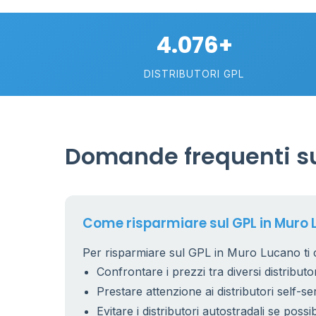
4.076+
DISTRIBUTORI GPL
26
7
15
Domande frequenti su
17
6
9
22
Come risparmiare sul GPL in Muro
5
Per risparmiare sul GPL in Muro Lucano ti c
Confrontare i prezzi tra diversi distributor
22
Prestare attenzione ai distributori self-se
Evitare i distributori autostradali se possib