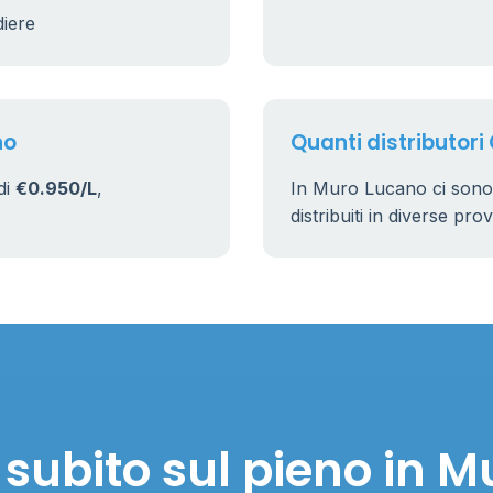
17
diere
no
Quanti distributori
di
€0.950/L
,
In Muro Lucano ci sono
distribuiti in diverse pro
subito sul pieno in 