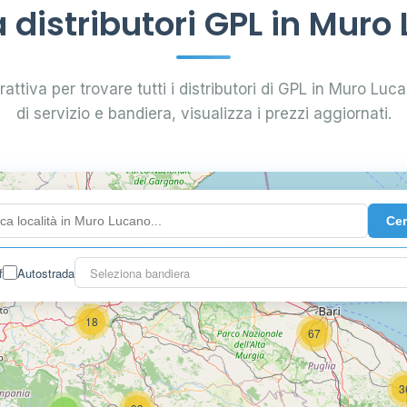
distributori GPL in Muro
attiva per trovare tutti i distributori di GPL in Muro Luca
di servizio e bandiera, visualizza i prezzi aggiornati.
26
2
26
Ce
5
f
Autostrada
Seleziona bandiera
26
18
67
3