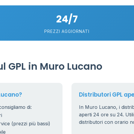
6
24/7
2
0.991 €
PREZZI AGGIORNATI
15
20
l GPL in Muro Lucano
53
 Lucano?
Distributori GPL ape
onsigliamo di:
In Muro Lucano, i distrib
aperti 24 ore su 24. Utili
i
9
distributori con orario n
rvice (prezzi più bassi)
ile