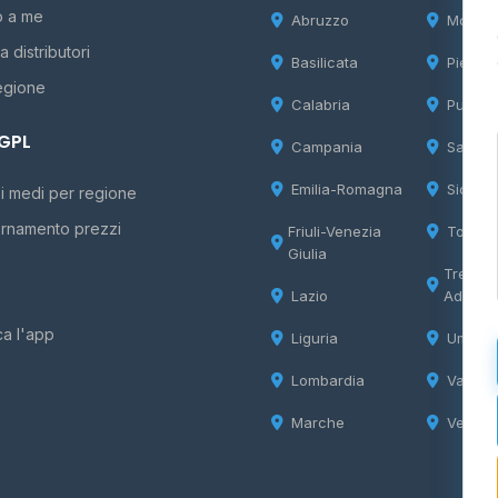
o a me
Abruzzo
Molise
 distributori
Basilicata
Piemon
egione
Calabria
Puglia
 GPL
Campania
Sardeg
Emilia-Romagna
Sicilia
i medi per regione
rnamento prezzi
Friuli-Venezia
Tosca
Giulia
Trentin
Lazio
Adige
ca l'app
Liguria
Umbria
Lombardia
Valle d
Marche
Veneto