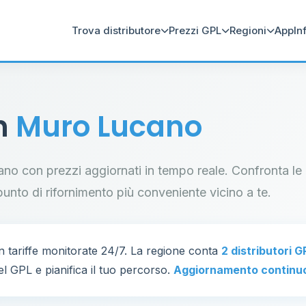
Trova distributore
Prezzi GPL
Regioni
App
In
in
Muro Lucano
cano con prezzi aggiornati in tempo reale. Confronta le
il punto di rifornimento più conveniente vicino a te.
 tariffe monitorate 24/7. La regione conta
2 distributori G
el GPL e pianifica il tuo percorso.
Aggiornamento continu