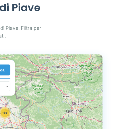
di Piave
di Piave. Filtra per
ti.
rca
33