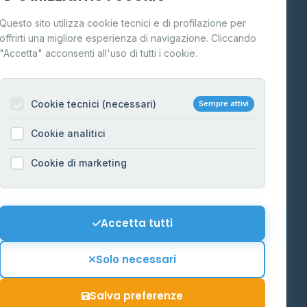
Cos'è il GPL
Questo sito utilizza cookie tecnici e di profilazione per
FAQ
offrirti una migliore esperienza di navigazione. Cliccando
te
"Accetta" acconsenti all'uso di tutti i cookie.
Contatti
Per gestori
na
Cookie tecnici (necessari)
Sempre attivi
Informazioni legali
Cookie analitici
Privacy Policy
na
Cookie di marketing
Cookie Policy
o-Alto
Preferenze Cookie
Mappa del sito
Accetta tutti
'Aosta
Contattaci
Solo necessari
info@distributori-gpl.it
Salva preferenze