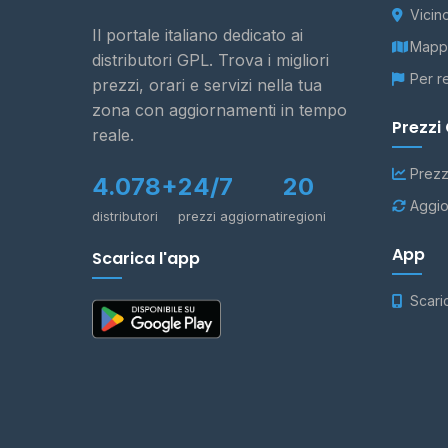
Vicin
Il portale italiano dedicato ai
Mappa
distributori GPL. Trova i migliori
Per r
prezzi, orari e servizi nella tua
zona con aggiornamenti in tempo
Prezzi
reale.
Prezz
4.078+
24/7
20
Aggio
distributori
prezzi aggiornati
regioni
App
Scarica l'app
Scari