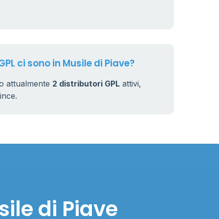
7
32
GPL ci sono in Musile di Piave?
no attualmente
2 distributori GPL
attivi,
vince.
ile di Piave