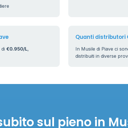
diere
17
160
iave
Quanti distributori 
 di
€0.950/L
,
In Musile di Piave ci so
distribuiti in diverse pro
ubito sul pieno in Mus