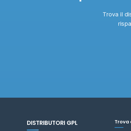
Trova il d
risp
Trova 
DISTRIBUTORI GPL