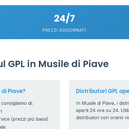
18
24/7
74
5
58
PREZZI AGGIORNATI
0.769 €
21
56
36
 GPL in Musile di Piave
24
11
26
20
 di Piave?
Distributori GPL aper
10
0
2
 consigliamo di:
In Musile di Piave, i dist
0.779 €
aperti 24 ore su 24. Utili
i
38
8
distributori con orario n
rvice (prezzi più bassi)
25
ile