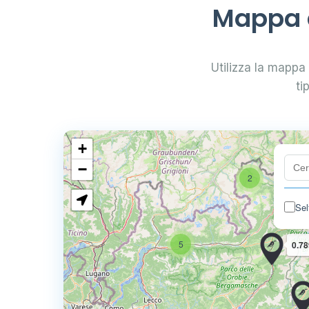
Mappa d
Utilizza la mappa i
ti
+
−
2
Sel
5
0.78
4