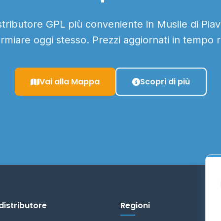
istributore GPL più conveniente in Musile di Piave
armiare oggi stesso. Prezzi aggiornati in tempo r
Vai alla Mappa
Scopri di più
distributore
Regioni