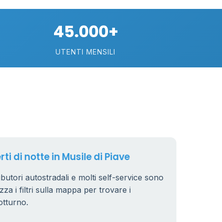
45.000+
UTENTI MENSILI
89
29
ti di notte in Musile di Piave
.799 €
24
ributori autostradali e molti self-service sono
zza i filtri sulla mappa per trovare i
otturno.
64