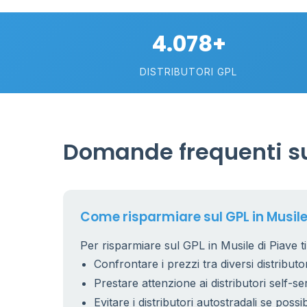
2
4.078+
113
DISTRIBUTORI GPL
Domande frequenti sul
Come risparmiare sul GPL in Musile
Per risparmiare sul GPL in Musile di Piave ti
Confrontare i prezzi tra diversi distributor
Prestare attenzione ai distributori self-se
Evitare i distributori autostradali se possib