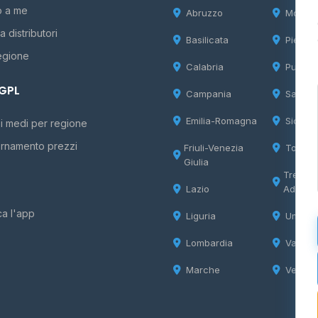
o a me
Abruzzo
Molise
 distributori
Basilicata
Piemon
egione
Calabria
Puglia
 GPL
Campania
Sardeg
Emilia-Romagna
Sicilia
i medi per regione
rnamento prezzi
Friuli-Venezia
Tosca
Giulia
Trentin
Lazio
Adige
ca l'app
Liguria
Umbria
Lombardia
Valle d
Marche
Veneto