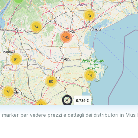
72
74
142
61
14
60
73
0.739 €
68
0.769 €
i marker per vedere prezzi e dettagli dei distributori in Musil
114
2