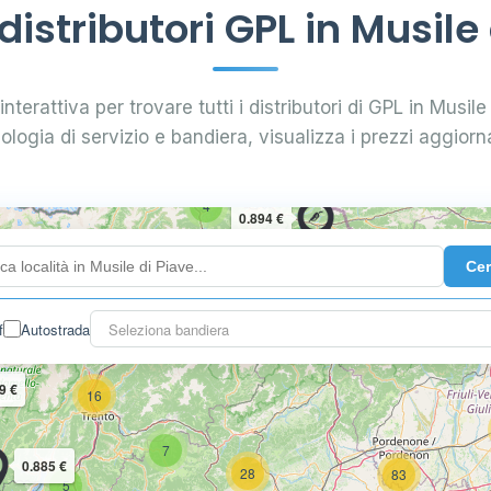
istributori GPL in Musile 
nterattiva per trovare tutti i distributori di GPL in Musile 
pologia di servizio e bandiera, visualizza i prezzi aggiorna
4
0.894 €
Ce
10
2
3
f
Autostrada
Seleziona bandiera
9 €
16
7
0.885 €
28
83
5