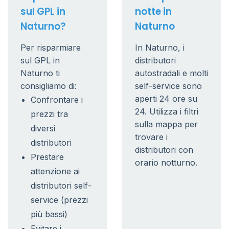
sul GPL in
notte in
Naturno?
Naturno
Per risparmiare
In Naturno, i
sul GPL in
distributori
Naturno ti
autostradali e molti
consigliamo di:
self-service sono
aperti 24 ore su
Confrontare i
24. Utilizza i filtri
prezzi tra
sulla mappa per
diversi
trovare i
distributori
distributori con
Prestare
orario notturno.
attenzione ai
distributori self-
service (prezzi
più bassi)
Evitare i