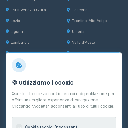
Friuli-Venezia Giulia
Toscana
Lazio
Trentino-Alto Adige
Liguria
Umbria
Lombardia
Valle d'Aosta
Marche
Veneto
Info
🍪 Utilizziamo i cookie
Cos'è il GPL
Questo sito utilizza cookie tecnici e di profilazione per
FAQ
offrirti una migliore esperienza di navigazione.
Contatti
Cliccando "Accetta" acconsenti all'uso di tutti i cookie.
Per gestori
Informazioni legali
Cookie tecnici (necessari)