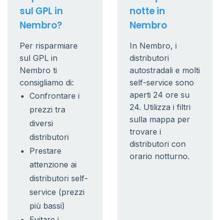
sul GPL in
notte in
Nembro?
Nembro
Per risparmiare
In Nembro, i
sul GPL in
distributori
Nembro ti
autostradali e molti
consigliamo di:
self-service sono
aperti 24 ore su
Confrontare i
24. Utilizza i filtri
prezzi tra
sulla mappa per
diversi
trovare i
distributori
distributori con
Prestare
orario notturno.
attenzione ai
distributori self-
service (prezzi
più bassi)
Evitare i