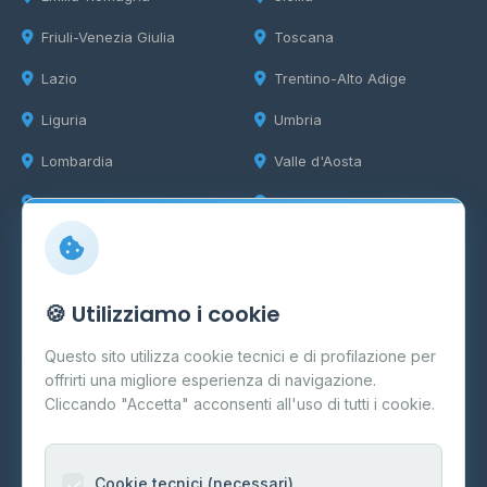
Friuli-Venezia Giulia
Toscana
Lazio
Trentino-Alto Adige
Liguria
Umbria
Lombardia
Valle d'Aosta
Marche
Veneto
Info
🍪 Utilizziamo i cookie
Cos'è il GPL
Questo sito utilizza cookie tecnici e di profilazione per
FAQ
offrirti una migliore esperienza di navigazione.
Contatti
Cliccando "Accetta" acconsenti all'uso di tutti i cookie.
Per gestori
Informazioni legali
Cookie tecnici (necessari)