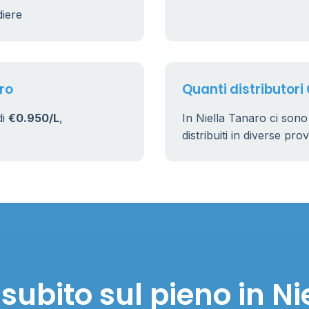
diere
aro
Quanti distributori 
di
€0.950/L
,
In Niella Tanaro ci son
distribuiti in diverse pro
subito sul pieno in Ni