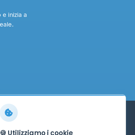
e inizia a
eale.
Info
🍪 Utilizziamo i cookie