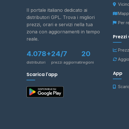
Vicin
Il portale italiano dedicato ai
Mappa
distributori GPL. Trova i migliori
Per r
prezzi, orari e servizi nella tua
zona con aggiornamenti in tempo
Prezzi
reale.
Prezz
4.078+
24/7
20
Aggio
distributori
prezzi aggiornati
regioni
App
Scarica l'app
Scari