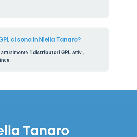
GPL ci sono in Niella Tanaro?
o attualmente
1 distributori GPL
attivi,
vince.
ella Tanaro