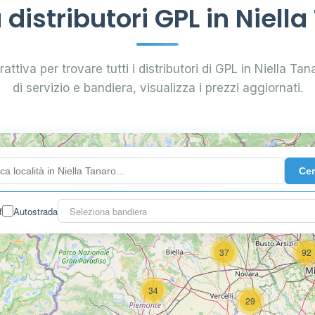
distributori GPL in Niella
attiva per trovare tutti i distributori di GPL in Niella Tana
di servizio e bandiera, visualizza i prezzi aggiornati.
4
Ce
f
Autostrada
Seleziona bandiera
3
37
92
34
29