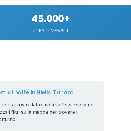
21
45.000+
UTENTI MENSILI
11
26
8
rti di notte in Niella Tanaro
ibutori autostradali e molti self-service sono
zza i filtri sulla mappa per trovare i
otturno.