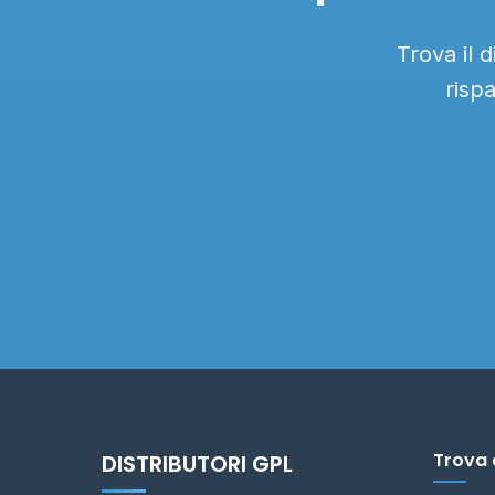
Trova il 
risp
Trova 
DISTRIBUTORI GPL