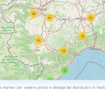
46
52
81
19
50
19
2
5
i marker per vedere prezzi e dettagli dei distributori in Nie