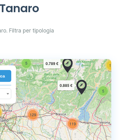
 Tanaro
ro. Filtra per tipologia
2
10
5
0.789 €
16
rca
7
0.885 €
5
129
74
119