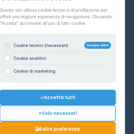
Cos'è il GPL
Questo sito utilizza cookie tecnici e di profilazione per
FAQ
offrirti una migliore esperienza di navigazione. Cliccando
te
"Accetta" acconsenti all'uso di tutti i cookie.
Contatti
Per gestori
na
Cookie tecnici (necessari)
Sempre attivi
Informazioni legali
Cookie analitici
Privacy Policy
na
Cookie di marketing
Cookie Policy
o-Alto
Preferenze Cookie
Mappa del sito
Accetta tutti
'Aosta
Contattaci
Solo necessari
info@distributori-gpl.it
Salva preferenze