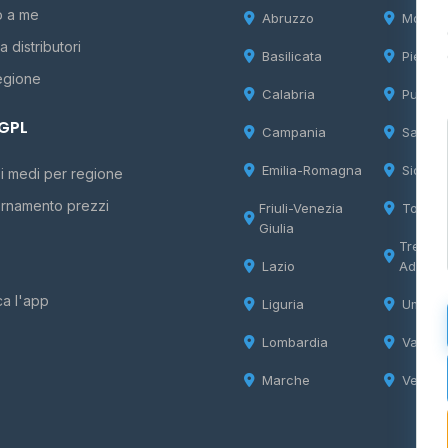
o a me
Abruzzo
Molise
 distributori
Basilicata
Piemon
egione
Calabria
Puglia
 GPL
Campania
Sardeg
Emilia-Romagna
Sicilia
i medi per regione
rnamento prezzi
Friuli-Venezia
Tosca
Giulia
Trentin
Lazio
Adige
ca l'app
Liguria
Umbria
Lombardia
Valle d
Marche
Veneto