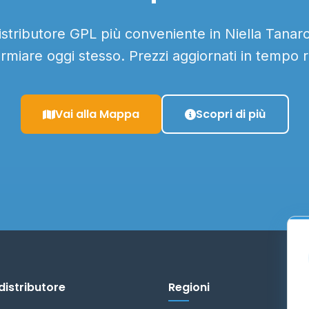
distributore GPL più conveniente in Niella Tanaro 
armiare oggi stesso. Prezzi aggiornati in tempo r
Vai alla Mappa
Scopri di più
distributore
Regioni