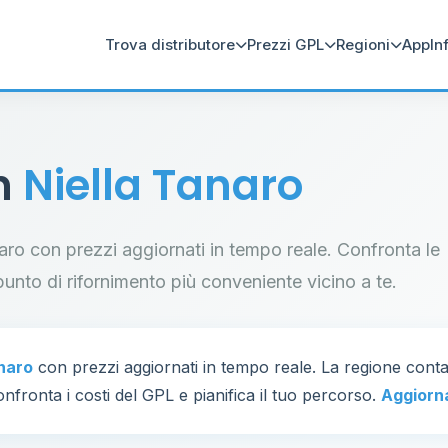
Trova distributore
Prezzi GPL
Regioni
App
In
in
Niella Tanaro
anaro con prezzi aggiornati in tempo reale. Confronta le
il punto di rifornimento più conveniente vicino a te.
anaro
con prezzi aggiornati in tempo reale. La regione cont
nfronta i costi del GPL e pianifica il tuo percorso.
Aggiorn