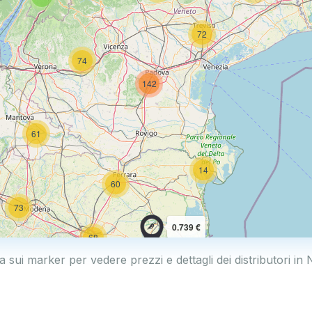
72
74
142
61
14
60
73
0.739 €
68
0.769 €
a sui marker per vedere prezzi e dettagli dei distributori in
114
2