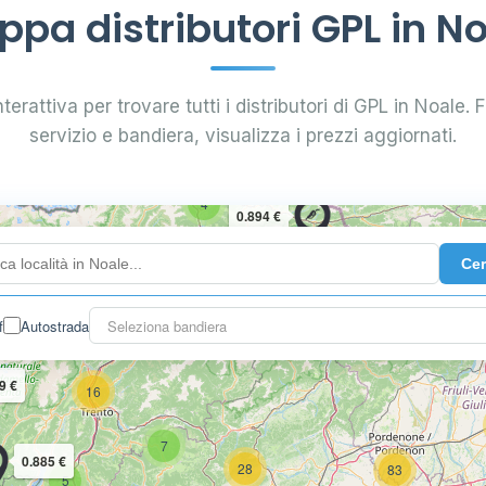
pa distributori GPL in N
terattiva per trovare tutti i distributori di GPL in Noale. Fi
servizio e bandiera, visualizza i prezzi aggiornati.
4
0.894 €
Ce
10
2
3
f
Autostrada
Seleziona bandiera
9 €
16
7
0.885 €
28
83
5