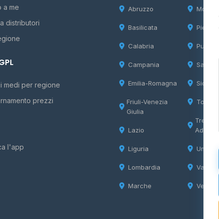
o a me
Abruzzo
Molise
 distributori
Basilicata
Piemon
egione
Calabria
Puglia
 GPL
Campania
Sardeg
Emilia-Romagna
Sicilia
i medi per regione
rnamento prezzi
Friuli-Venezia
Tosca
Giulia
Trentin
Lazio
Adige
ca l'app
Liguria
Umbria
Lombardia
Valle d
Marche
Veneto