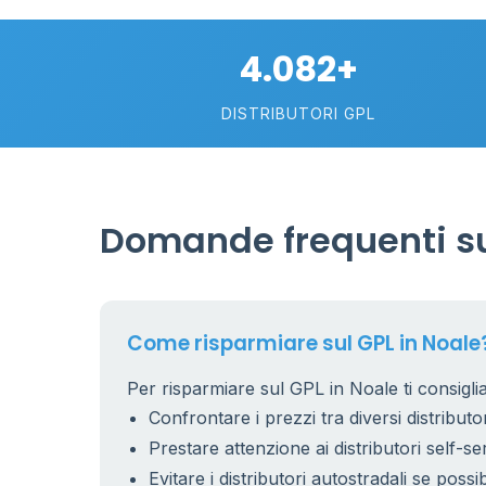
2
4.082+
113
DISTRIBUTORI GPL
Domande frequenti su
Come risparmiare sul GPL in Noale
Per risparmiare sul GPL in Noale ti consigli
Confrontare i prezzi tra diversi distributor
Prestare attenzione ai distributori self-se
Evitare i distributori autostradali se possib