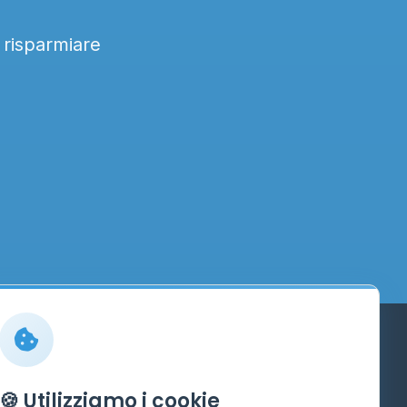
a risparmiare
Info
🍪 Utilizziamo i cookie