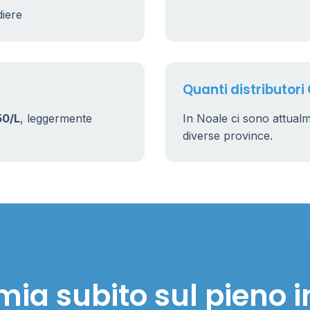
diere
17
160
Quanti distributori 
50/L
, leggermente
In Noale ci sono attual
diverse province.
mia subito sul pieno i