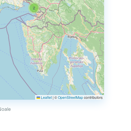
2
Leaflet
|
©
OpenStreetMap
contributors
 Noale