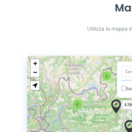
Map
Utilizza la mappa in
+
−
2
Sel
5
0.78
4