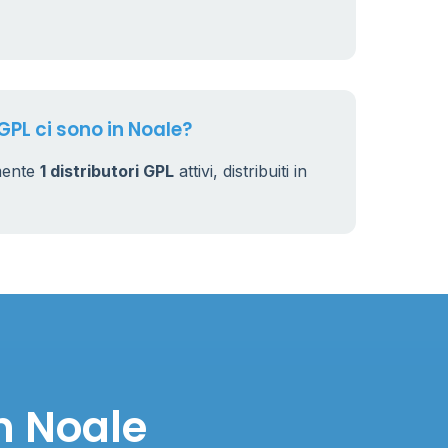
7
32
GPL ci sono in Noale?
mente
1 distributori GPL
attivi, distribuiti in
n Noale