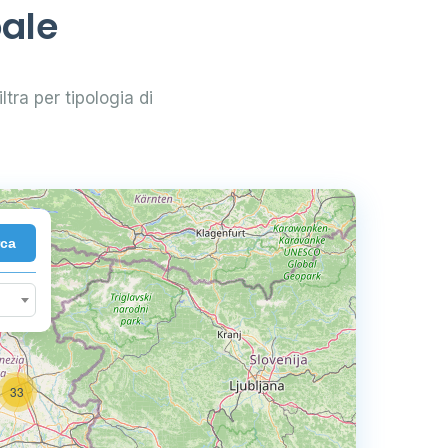
oale
ltra per tipologia di
rca
33