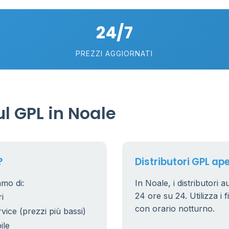
18
24/7
74
5
58
PREZZI AGGIORNATI
0.769 €
21
56
36
l GPL in Noale
24
11
26
20
?
Distributori GPL ape
10
0
2
amo di:
In Noale, i distributori a
0.779 €
24 ore su 24. Utilizza i f
i
38
8
con orario notturno.
rvice (prezzi più bassi)
25
ile