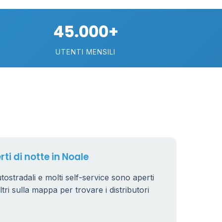
45.000+
UTENTI MENSILI
89
29
rti di notte in Noale
.799 €
24
utostradali e molti self-service sono aperti
iltri sulla mappa per trovare i distributori
64