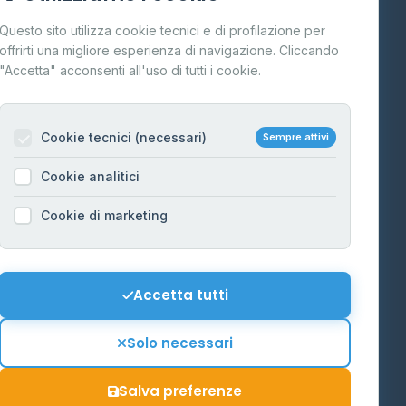
Cos'è il GPL
Questo sito utilizza cookie tecnici e di profilazione per
FAQ
offrirti una migliore esperienza di navigazione. Cliccando
te
"Accetta" acconsenti all'uso di tutti i cookie.
Contatti
Per gestori
na
Cookie tecnici (necessari)
Sempre attivi
Informazioni legali
Cookie analitici
Privacy Policy
na
Cookie di marketing
Cookie Policy
o-Alto
Preferenze Cookie
Mappa del sito
Accetta tutti
'Aosta
Contattaci
Solo necessari
info@distributori-gpl.it
Salva preferenze