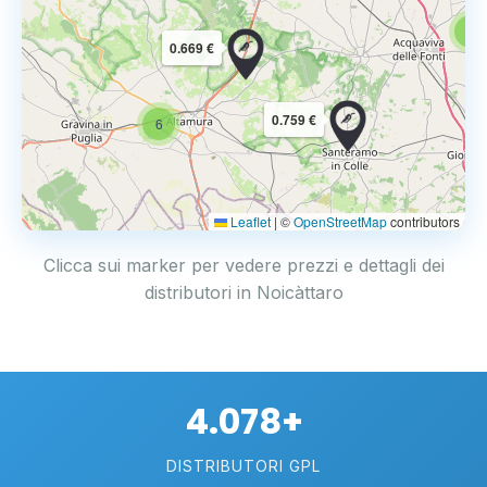
6
0.669 €
0.759 €
6
Leaflet
|
©
OpenStreetMap
contributors
Clicca sui marker per vedere prezzi e dettagli dei
distributori in Noicàttaro
4.078+
DISTRIBUTORI GPL