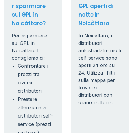
risparmiare
GPL aperti di
sul GPL in
notte in
Noicàttaro?
Noicàttaro
Per risparmiare
In Noicàttaro, i
sul GPL in
distributori
Noicàttaro ti
autostradali e molti
consigliamo di:
self-service sono
aperti 24 ore su
Confrontare i
24. Utilizza i filtri
prezzi tra
sulla mappa per
diversi
trovare i
distributori
distributori con
Prestare
orario notturno.
attenzione ai
distributori self-
service (prezzi
più bassi)