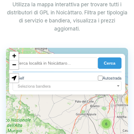
Utilizza la mappa interattiva per trovare tutti i
distributori di GPL in Noicàttaro. Filtra per tipologia
di servizio e bandiera, visualizza i prezzi
aggiornati.
+
4
Cerca
−
3
0.729 €
Self
Autostrada
3
Seleziona bandiera
13
16
6