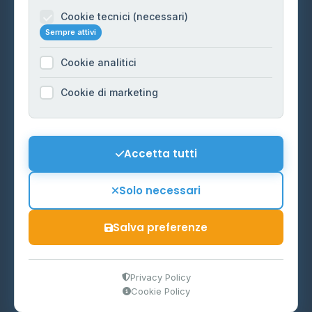
Informazioni legali
Cookie tecnici (necessari)
Sempre attivi
Privacy Policy
Cookie analitici
Cookie Policy
Preferenze Cookie
Cookie di marketing
Mappa del sito
Contattaci
Accetta tutti
info@distributori-gpl.it
Solo necessari
Salva preferenze
© 2026 - Distributori di GPL -
AF Project Software Agency
Carpi
P.IVA 03859300364
Privacy Policy
Cookie Policy
Dati forniti da
Ministero delle Imprese e del Made in Italy
-
Aggiornamento quotidiano