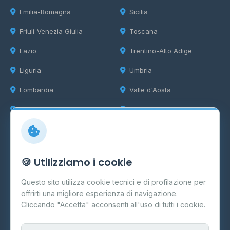
Emilia-Romagna
Sicilia
Friuli-Venezia Giulia
Toscana
Lazio
Trentino-Alto Adige
Liguria
Umbria
Lombardia
Valle d'Aosta
Marche
Veneto
Info
🍪 Utilizziamo i cookie
Cos'è il GPL
Questo sito utilizza cookie tecnici e di profilazione per
FAQ
offrirti una migliore esperienza di navigazione.
Contatti
Cliccando "Accetta" acconsenti all'uso di tutti i cookie.
Per gestori