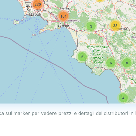
230
101
33
3
6
6
8
4
ca sui marker per vedere prezzi e dettagli dei distributori in