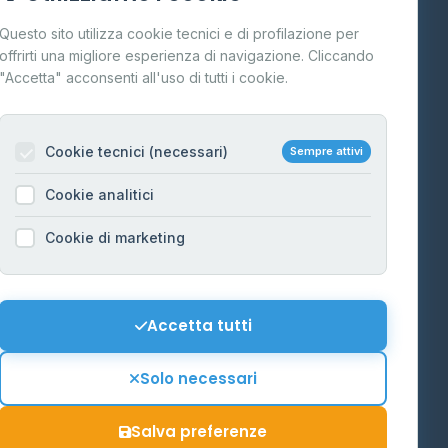
Cos'è il GPL
Questo sito utilizza cookie tecnici e di profilazione per
FAQ
offrirti una migliore esperienza di navigazione. Cliccando
te
"Accetta" acconsenti all'uso di tutti i cookie.
Contatti
Per gestori
na
Cookie tecnici (necessari)
Sempre attivi
Informazioni legali
Cookie analitici
Privacy Policy
na
Cookie di marketing
Cookie Policy
o-Alto
Preferenze Cookie
Mappa del sito
Accetta tutti
'Aosta
Contattaci
Solo necessari
info@distributori-gpl.it
Salva preferenze