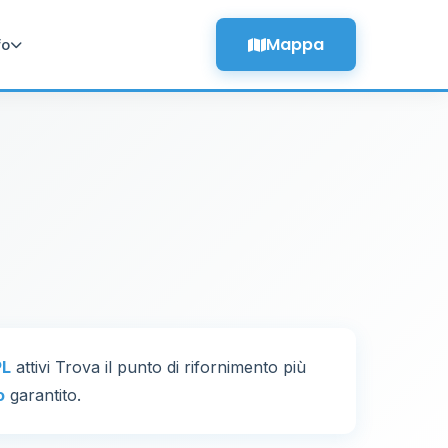
Mappa
fo
PL
attivi Trova il punto di rifornimento più
o
garantito.