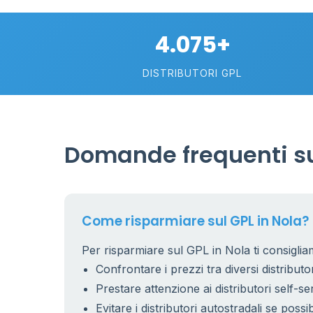
4.075+
DISTRIBUTORI GPL
Domande frequenti su
26
1
17
Come risparmiare sul GPL in Nola?
Per risparmiare sul GPL in Nola ti consiglia
9
Confrontare i prezzi tra diversi distributor
Prestare attenzione ai distributori self-se
Evitare i distributori autostradali se possib