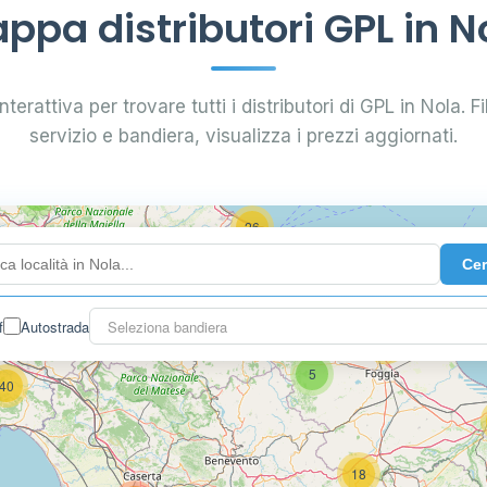
ppa distributori GPL in N
0.799 €
24
terattiva per trovare tutti i distributori di GPL in Nola. Fi
servizio e bandiera, visualizza i prezzi aggiornati.
64
7
26
Ce
14
f
Autostrada
Seleziona bandiera
16
26
5
40
18