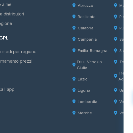
o a me
Abruzzo
Molise
 distributori
Basilicata
Piemon
egione
Calabria
Puglia
 GPL
Campania
Sardeg
Emilia-Romagna
Sicilia
i medi per regione
rnamento prezzi
Friuli-Venezia
Tosca
Giulia
Trentin
Lazio
Adige
ca l'app
Liguria
Umbria
Lombardia
Valle d
Marche
Veneto