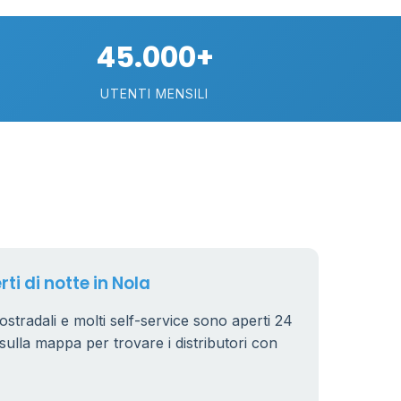
10
45.000+
22
UTENTI MENSILI
2
15
rti di notte in Nola
utostradali e molti self-service sono aperti 24
ri sulla mappa per trovare i distributori con