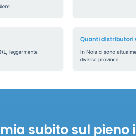
diere
9
22
Quanti distributori 
0/L
, leggermente
In Nola ci sono attualm
diverse province.
mia subito sul pieno 