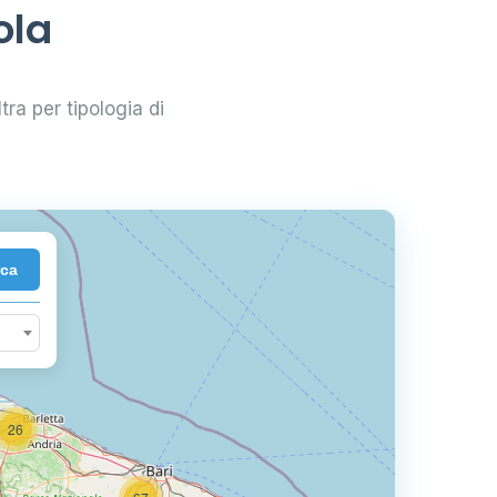
ola
ltra per tipologia di
2
rca
26