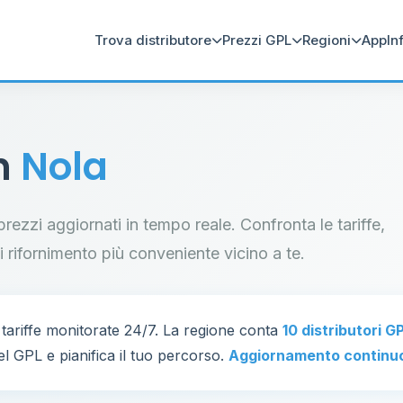
Trova distributore
Prezzi GPL
Regioni
App
In
in
Nola
 prezzi aggiornati in tempo reale. Confronta le tariffe,
di rifornimento più conveniente vicino a te.
tariffe monitorate 24/7. La regione conta
10 distributori G
el GPL e pianifica il tuo percorso.
Aggiornamento continu