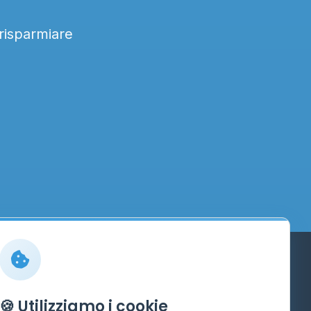
 risparmiare
Info
🍪 Utilizziamo i cookie