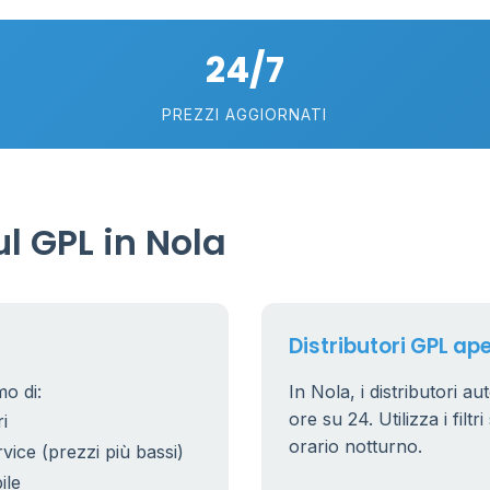
24/7
PREZZI AGGIORNATI
6
0.991 €
l GPL in Nola
20
7
5
Distributori GPL ape
mo di:
In Nola, i distributori a
53
6
ore su 24. Utilizza i filt
i
22
orario notturno.
rvice (prezzi più bassi)
5
ile