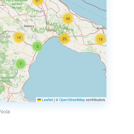
67
36
10
25
19
3
66
7
3
Leaflet
|
©
OpenStreetMap
contributors
44
 Nola
6