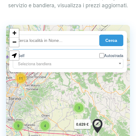
servizio e bandiera, visualizza i prezzi aggiornati.
10
+
8
Cerca
−
3
Self
Autostrada
Seleziona bandiera
11
3
0.629 €
9
4