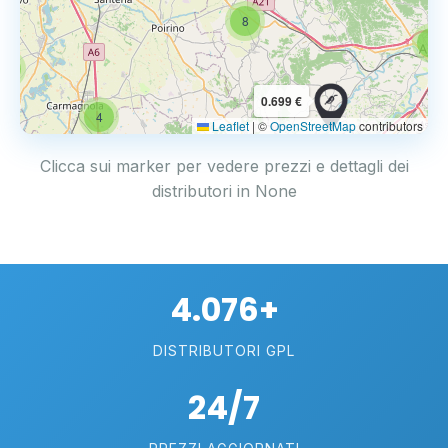
8
6
4
0.699 €
4
Leaflet
|
©
OpenStreetMap
contributors
Clicca sui marker per vedere prezzi e dettagli dei
distributori in None
4.076+
DISTRIBUTORI GPL
24/7