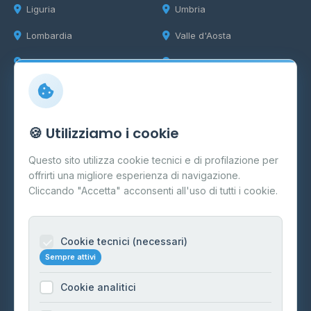
Liguria
Umbria
Lombardia
Valle d'Aosta
Marche
Veneto
Info
🍪 Utilizziamo i cookie
Cos'è il GPL
Questo sito utilizza cookie tecnici e di profilazione per
FAQ
offrirti una migliore esperienza di navigazione.
Contatti
Cliccando "Accetta" acconsenti all'uso di tutti i cookie.
Per gestori
Informazioni legali
Cookie tecnici (necessari)
Sempre attivi
Privacy Policy
Cookie analitici
Cookie Policy