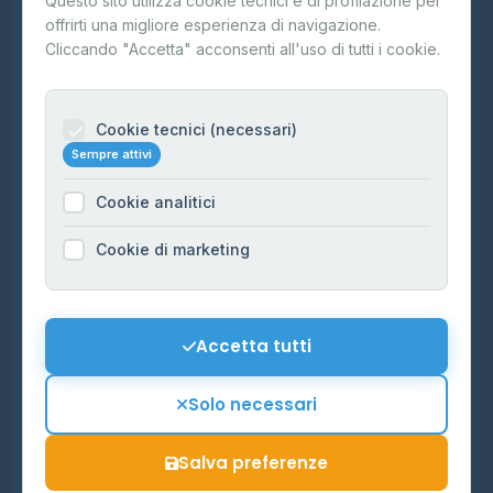
Questo sito utilizza cookie tecnici e di profilazione per
FAQ
offrirti una migliore esperienza di navigazione.
Contatti
Cliccando "Accetta" acconsenti all'uso di tutti i cookie.
Per gestori
Informazioni legali
Cookie tecnici (necessari)
Sempre attivi
Privacy Policy
Cookie analitici
Cookie Policy
Preferenze Cookie
Cookie di marketing
Mappa del sito
Contattaci
Accetta tutti
info@distributori-gpl.it
Solo necessari
Salva preferenze