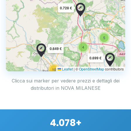
0.728 €
5
4
0.649 €
0.699 €
Leaflet
|
©
OpenStreetMap
contributors
10
Clicca sui marker per vedere prezzi e dettagli dei
distributori in NOVA MILANESE
4.078+