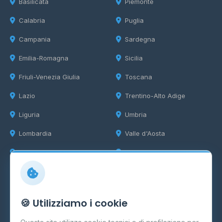
Basilicata
Piemonte
Calabria
Puglia
Campania
Sardegna
Emilia-Romagna
Sicilia
Friuli-Venezia Giulia
Toscana
Lazio
Trentino-Alto Adige
Liguria
Umbria
Lombardia
Valle d'Aosta
Marche
Veneto
Info
🍪 Utilizziamo i cookie
Cos'è il GPL