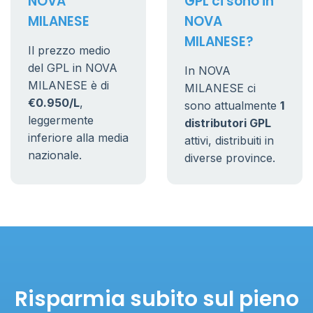
NOVA
GPL ci sono in
MILANESE
NOVA
MILANESE?
Il prezzo medio
del GPL in NOVA
In NOVA
MILANESE è di
MILANESE ci
€0.950/L
,
sono attualmente
1
leggermente
distributori GPL
inferiore alla media
attivi, distribuiti in
nazionale.
diverse province.
Risparmia subito sul pieno