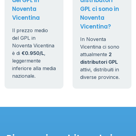
del GPL in
distributori
Noventa
GPL ci sono in
Vicentina
Noventa
Vicentina?
Il prezzo medio
del GPL in
In Noventa
Noventa Vicentina
Vicentina ci sono
è di
€0.950/L
,
attualmente
2
leggermente
distributori GPL
inferiore alla media
attivi, distribuiti in
nazionale.
diverse province.