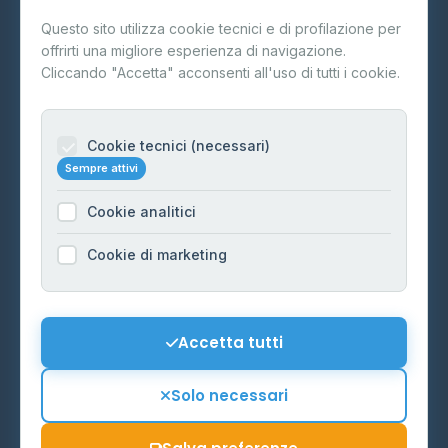
Questo sito utilizza cookie tecnici e di profilazione per
FAQ
offrirti una migliore esperienza di navigazione.
Contatti
Cliccando "Accetta" acconsenti all'uso di tutti i cookie.
Per gestori
Informazioni legali
Cookie tecnici (necessari)
Sempre attivi
Privacy Policy
Cookie analitici
Cookie Policy
Preferenze Cookie
Cookie di marketing
Mappa del sito
Contattaci
Accetta tutti
info@distributori-gpl.it
Solo necessari