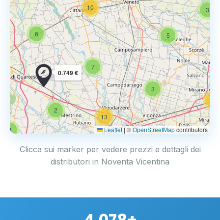
10
3
6
5
7
0.749 €
3
14
2
13
Leaflet
|
©
OpenStreetMap
contributors
4
17
Clicca sui marker per vedere prezzi e dettagli dei
distributori in Noventa Vicentina
4.078+