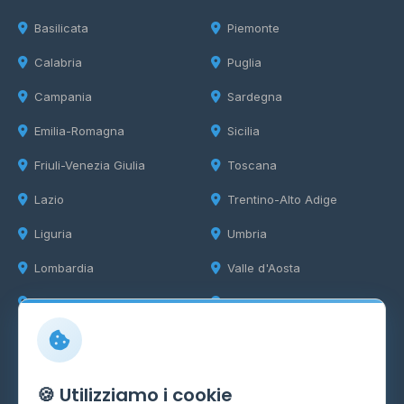
Basilicata
Piemonte
Calabria
Puglia
Campania
Sardegna
Emilia-Romagna
Sicilia
Friuli-Venezia Giulia
Toscana
Lazio
Trentino-Alto Adige
Liguria
Umbria
Lombardia
Valle d'Aosta
Marche
Veneto
Info
🍪 Utilizziamo i cookie
Cos'è il GPL