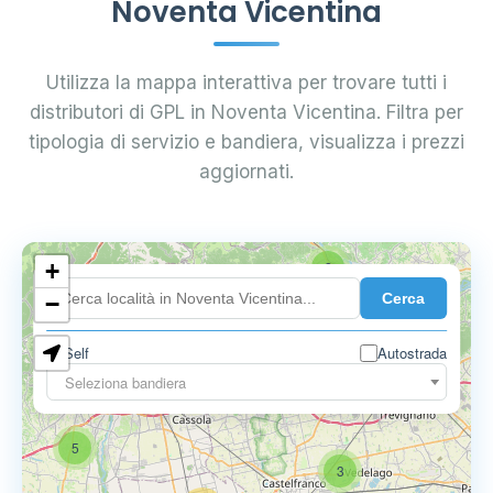
Noventa Vicentina
Utilizza la mappa interattiva per trovare tutti i
distributori di GPL in Noventa Vicentina. Filtra per
tipologia di servizio e bandiera, visualizza i prezzi
aggiornati.
+
2
Cerca
−
Self
Autostrada
Seleziona bandiera
5
6
9
5
3