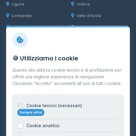
Liguria
Umbria
Lombardia
Valle d'Aosta
Marche
Veneto
Info
🍪 Utilizziamo i cookie
Cos'è il GPL
Questo sito utilizza cookie tecnici e di profilazione per
FAQ
offrirti una migliore esperienza di navigazione.
Contatti
Cliccando "Accetta" acconsenti all'uso di tutti i cookie.
Per gestori
Informazioni legali
Cookie tecnici (necessari)
Sempre attivi
Privacy Policy
Cookie analitici
Cookie Policy