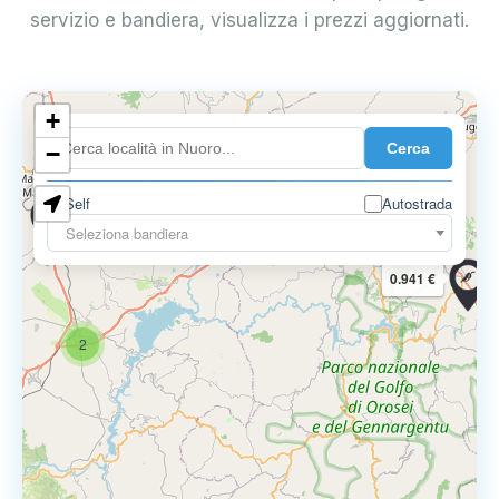
servizio e bandiera, visualizza i prezzi aggiornati.
+
3
0.900 €
Cerca
−
Self
Autostrada
0.899 €
0.879 €
Seleziona bandiera
0.941 €
2