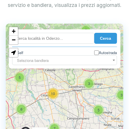
servizio e bandiera, visualizza i prezzi aggiornati.
+
2
Cerca
−
Self
Autostrada
Seleziona bandiera
5
6
9
5
3
10
3
6
5
7