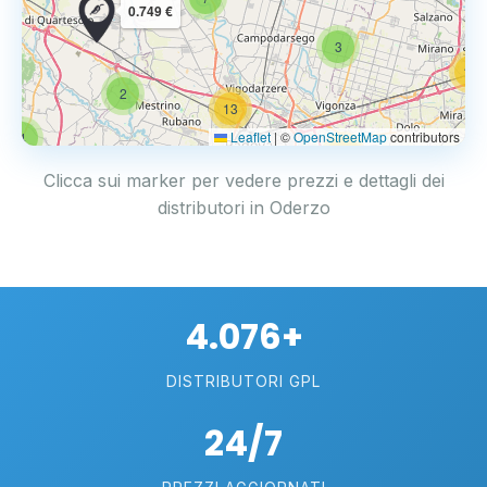
0.749 €
3
14
2
13
Leaflet
|
©
OpenStreetMap
contributors
4
17
Clicca sui marker per vedere prezzi e dettagli dei
distributori in Oderzo
4.076+
DISTRIBUTORI GPL
24/7