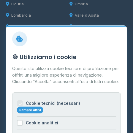
Liguria
Umbria
Lombardia
Valle d'Aosta
Marche
Veneto
Info
🍪 Utilizziamo i cookie
Cos'è il GPL
Questo sito utilizza cookie tecnici e di profilazione per
FAQ
offrirti una migliore esperienza di navigazione.
Contatti
Cliccando "Accetta" acconsenti all'uso di tutti i cookie.
Per gestori
Informazioni legali
Cookie tecnici (necessari)
Sempre attivi
Privacy Policy
Cookie analitici
Cookie Policy