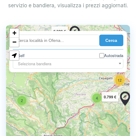
servizio e bandiera, visualizza i prezzi aggiornati.
0.829 €
+
7
Cerca
−
5
Self
Autostrada
0.797 €
Seleziona bandiera
12
0.799 €
4
2