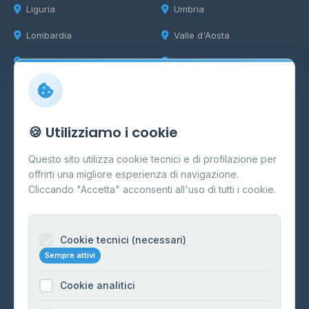
Liguria
Umbria
Lombardia
Valle d'Aosta
Marche
Veneto
Info
🍪 Utilizziamo i cookie
Cos'è il GPL
Questo sito utilizza cookie tecnici e di profilazione per
FAQ
offrirti una migliore esperienza di navigazione.
Contatti
Cliccando "Accetta" acconsenti all'uso di tutti i cookie.
Per gestori
Informazioni legali
Cookie tecnici (necessari)
Sempre attivi
Privacy Policy
Cookie analitici
Cookie Policy