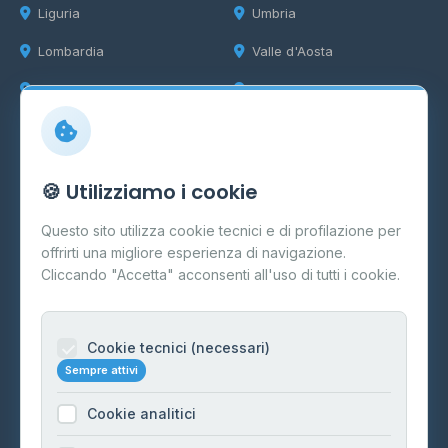
Liguria
Umbria
Lombardia
Valle d'Aosta
Marche
Veneto
Info
🍪 Utilizziamo i cookie
Cos'è il GPL
Questo sito utilizza cookie tecnici e di profilazione per
FAQ
offrirti una migliore esperienza di navigazione.
Contatti
Cliccando "Accetta" acconsenti all'uso di tutti i cookie.
Per gestori
Informazioni legali
Cookie tecnici (necessari)
Sempre attivi
Privacy Policy
Cookie analitici
Cookie Policy