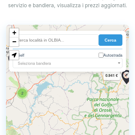
servizio e bandiera, visualizza i prezzi aggiornati.
+
3
0.900 €
Cerca
−
Self
Autostrada
0.899 €
0.859 €
Seleziona bandiera
0.941 €
2