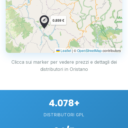
0.859 €
Leaflet
|
©
OpenStreetMap
contributors
Clicca sui marker per vedere prezzi e dettagli dei
distributori in Oristano
4.078+
DISTRIBUTORI GPL