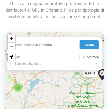
Utilizza la mappa interattiva per trovare tutti i
distributori di GPL in Oristano. Filtra per tipologia di
servizio e bandiera, visualizza i prezzi aggiornati.
+
3
0.900 €
Cerca
−
Self
Autostrada
0.899 €
0.859 €
Seleziona bandiera
0.941 €
2