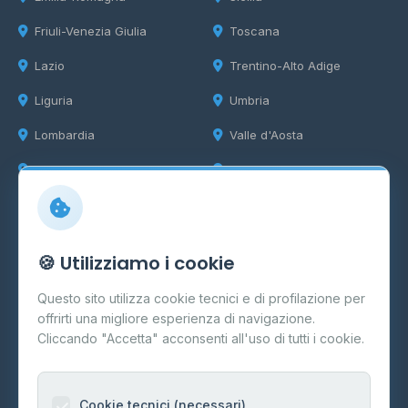
Friuli-Venezia Giulia
Toscana
Lazio
Trentino-Alto Adige
Liguria
Umbria
Lombardia
Valle d'Aosta
Marche
Veneto
Info
🍪 Utilizziamo i cookie
Cos'è il GPL
Questo sito utilizza cookie tecnici e di profilazione per
FAQ
offrirti una migliore esperienza di navigazione.
Contatti
Cliccando "Accetta" acconsenti all'uso di tutti i cookie.
Per gestori
Informazioni legali
Cookie tecnici (necessari)