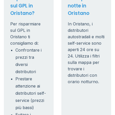
sul GPL in
notte in
Oristano?
Oristano
Per risparmiare
In Oristano, i
sul GPL in
distributori
Oristano ti
autostradali e molti
consigliamo di:
self-service sono
aperti 24 ore su
Confrontare i
24. Utilizza i filtri
prezzi tra
sulla mappa per
diversi
trovare i
distributori
distributori con
Prestare
orario notturno.
attenzione ai
distributori self-
service (prezzi
più bassi)
Evitare i