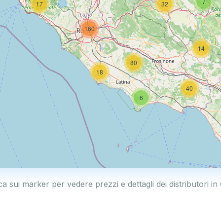
7
17
32
160
14
80
18
40
6
ca sui marker per vedere prezzi e dettagli dei distributori in