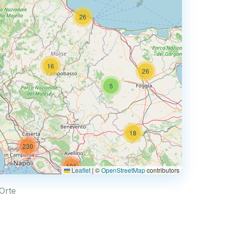
26
2
16
26
5
26
18
230
101
Leaflet
|
©
OpenStreetMap
contributors
33
3
 Orte
10