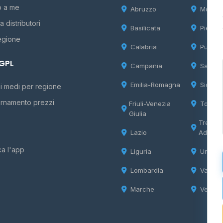
o a me
Abruzzo
Molise
 distributori
Basilicata
Piemon
egione
Calabria
Puglia
 GPL
Campania
Sardeg
Emilia-Romagna
Sicilia
i medi per regione
rnamento prezzi
Friuli-Venezia
Tosca
Giulia
Trentin
Lazio
Adige
ca l'app
Liguria
Umbria
Lombardia
Valle d
Marche
Veneto