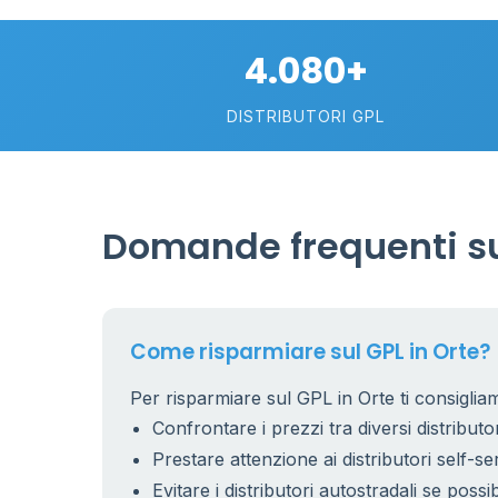
1
4.080+
2
DISTRIBUTORI GPL
Domande frequenti su
16
Come risparmiare sul GPL in Orte?
Per risparmiare sul GPL in Orte ti consigliam
Confrontare i prezzi tra diversi distributor
Prestare attenzione ai distributori self-se
Evitare i distributori autostradali se possib