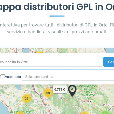
ppa distributori GPL in O
5
58
0.769 €
terattiva per trovare tutti i distributori di GPL in Orte. Fi
servizio e bandiera, visualizza i prezzi aggiornati.
89
56
36
24
Ce
29
20
10
0.799 €
f
Autostrada
Seleziona bandiera
24
2
0.779 €
38
25