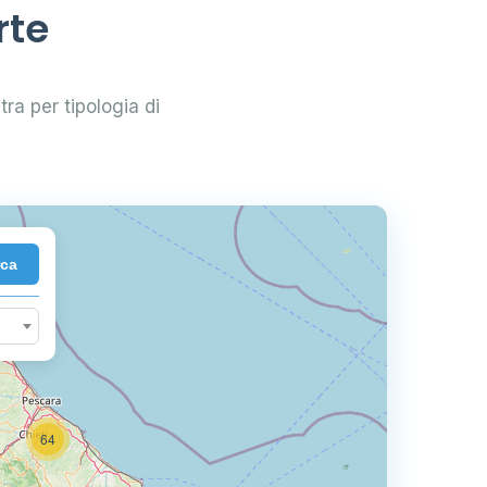
rte
ltra per tipologia di
rca
64