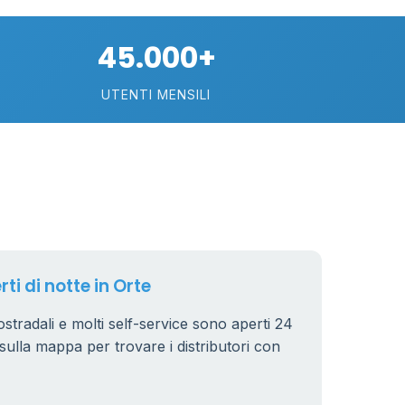
6
6
8
45.000+
UTENTI MENSILI
4
44
rti di notte in Orte
22
tostradali e molti self-service sono aperti 24
ri sulla mappa per trovare i distributori con
6
0.991 €