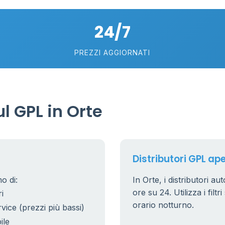
24/7
PREZZI AGGIORNATI
l GPL in Orte
Distributori GPL ape
o di:
In Orte, i distributori au
ore su 24. Utilizza i filt
i
orario notturno.
rvice (prezzi più bassi)
ile