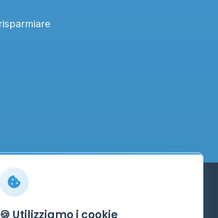
 risparmiare
Info
🍪 Utilizziamo i cookie