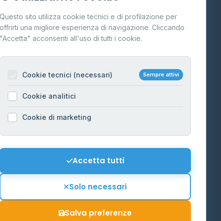
Cos'è il GPL
Questo sito utilizza cookie tecnici e di profilazione per
FAQ
offrirti una migliore esperienza di navigazione. Cliccando
te
"Accetta" acconsenti all'uso di tutti i cookie.
Contatti
Per gestori
na
Cookie tecnici (necessari)
Sempre attivi
Informazioni legali
Cookie analitici
Privacy Policy
na
Cookie di marketing
Cookie Policy
o-Alto
Preferenze Cookie
Mappa del sito
Accetta tutti
'Aosta
Contattaci
Solo necessari
info@distributori-gpl.it
Salva preferenze