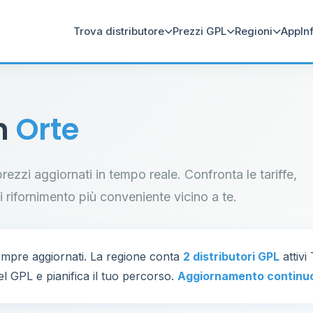
Trova distributore
Prezzi GPL
Regioni
App
In
in
Orte
prezzi aggiornati in tempo reale. Confronta le tariffe,
di rifornimento più conveniente vicino a te.
empre aggiornati. La regione conta
2 distributori GPL
attivi
el GPL e pianifica il tuo percorso.
Aggiornamento continu
83
2