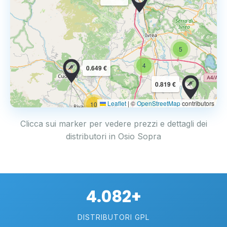
5
4
0.649 €
0.819 €
Leaflet
|
©
OpenStreetMap
contributors
10
Clicca sui marker per vedere prezzi e dettagli dei
distributori in Osio Sopra
4.082+
DISTRIBUTORI GPL