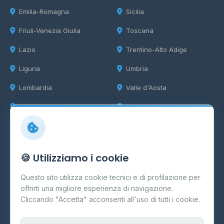
Emilia-Romagna
Sicilia
Friuli-Venezia Giulia
Toscana
Lazio
Trentino-Alto Adige
Liguria
Umbria
Lombardia
Valle d'Aosta
Marche
Veneto
Info
🍪 Utilizziamo i cookie
Cos'è il GPL
Questo sito utilizza cookie tecnici e di profilazione per
FAQ
offrirti una migliore esperienza di navigazione.
Contatti
Cliccando "Accetta" acconsenti all'uso di tutti i cookie.
Per gestori