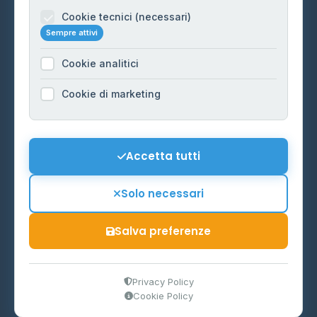
Informazioni legali
Cookie tecnici (necessari)
Sempre attivi
Privacy Policy
Cookie analitici
Cookie Policy
Preferenze Cookie
Cookie di marketing
Mappa del sito
Contattaci
Accetta tutti
info@distributori-gpl.it
Solo necessari
Salva preferenze
© 2026 - Distributori di GPL -
AF Project Software Agency
Carpi
P.IVA 03859300364
Privacy Policy
Cookie Policy
Dati forniti da
Ministero delle Imprese e del Made in Italy
-
Aggiornamento quotidiano