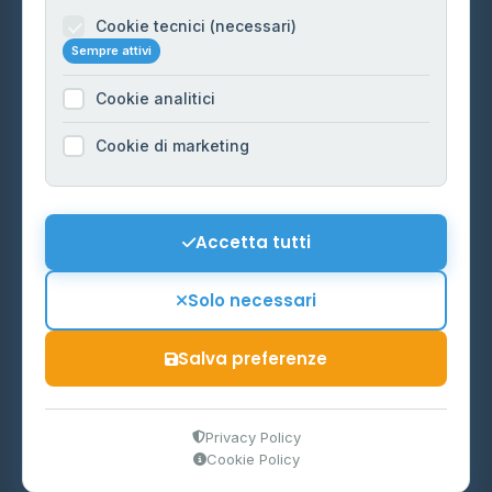
Informazioni legali
Cookie tecnici (necessari)
Sempre attivi
Privacy Policy
Cookie analitici
Cookie Policy
Preferenze Cookie
Cookie di marketing
Mappa del sito
Contattaci
Accetta tutti
info@distributori-gpl.it
Solo necessari
Salva preferenze
© 2026 - Distributori di GPL -
AF Project Software Agency
Carpi
P.IVA 03859300364
Privacy Policy
Cookie Policy
Dati forniti da
Ministero delle Imprese e del Made in Italy
-
Aggiornamento quotidiano