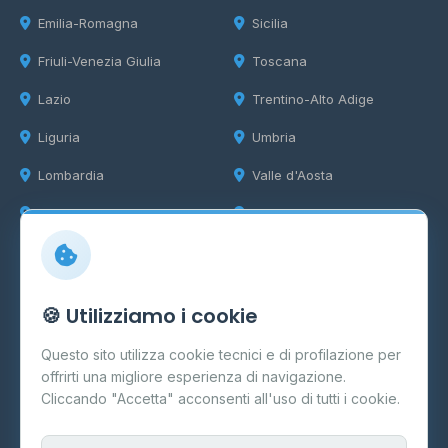
Emilia-Romagna
Sicilia
Friuli-Venezia Giulia
Toscana
Lazio
Trentino-Alto Adige
Liguria
Umbria
Lombardia
Valle d'Aosta
Marche
Veneto
Info
🍪 Utilizziamo i cookie
Cos'è il GPL
Questo sito utilizza cookie tecnici e di profilazione per
FAQ
offrirti una migliore esperienza di navigazione.
Contatti
Cliccando "Accetta" acconsenti all'uso di tutti i cookie.
Per gestori