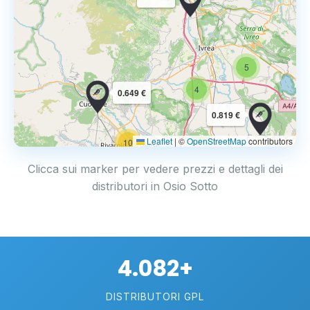
5
4
0.649 €
0.819 €
Leaflet
|
©
OpenStreetMap
contributors
10
Clicca sui marker per vedere prezzi e dettagli dei
distributori in Osio Sotto
4.082+
DISTRIBUTORI GPL