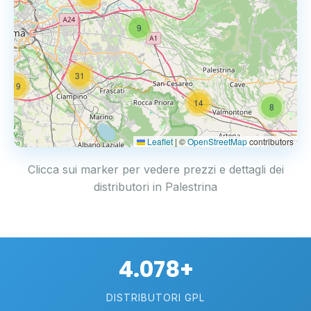
9
31
19
14
8
Leaflet
|
©
OpenStreetMap
contributors
Clicca sui marker per vedere prezzi e dettagli dei
distributori in Palestrina
4.078+
DISTRIBUTORI GPL