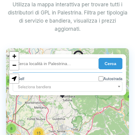
Utilizza la mappa interattiva per trovare tutti i
distributori di GPL in Palestrina. Filtra per tipologia
di servizio e bandiera, visualizza i prezzi
aggiornati.
+
0.739 €
Cerca
−
Self
Autostrada
2
18
Seleziona bandiera
0.795 €
4
6
15