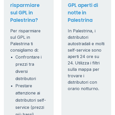
risparmiare
GPL aperti di
sul GPL in
notte in
Palestrina?
Palestrina
Per risparmiare
In Palestrina, i
sul GPL in
distributori
Palestrina ti
autostradali e molti
consigliamo di:
self-service sono
aperti 24 ore su
Confrontare i
24. Utilizza i filtri
prezzi tra
sulla mappa per
diversi
trovare i
distributori
distributori con
Prestare
orario notturno.
attenzione ai
distributori self-
service (prezzi
più bassi)