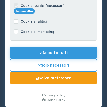
Informazioni legali
Cookie tecnici (necessari)
Sempre attivi
Privacy Policy
Cookie analitici
Cookie Policy
Preferenze Cookie
Cookie di marketing
Mappa del sito
Contattaci
Accetta tutti
info@distributori-gpl.it
Solo necessari
Salva preferenze
© 2026 - Distributori di GPL -
AF Project Software Agency
Carpi
P.IVA 03859300364
Privacy Policy
Cookie Policy
Dati forniti da
Ministero delle Imprese e del Made in Italy
-
Aggiornamento quotidiano