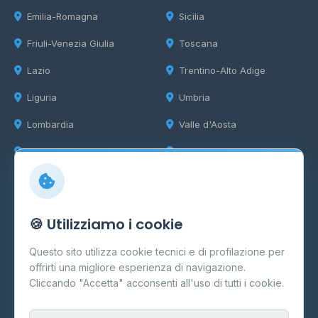
Emilia-Romagna
Sicilia
Friuli-Venezia Giulia
Toscana
Lazio
Trentino-Alto Adige
Liguria
Umbria
Lombardia
Valle d'Aosta
Marche
Veneto
Info
🍪 Utilizziamo i cookie
Cos'è il GPL
Questo sito utilizza cookie tecnici e di profilazione per
FAQ
offrirti una migliore esperienza di navigazione.
Contatti
Cliccando "Accetta" acconsenti all'uso di tutti i cookie.
Per gestori