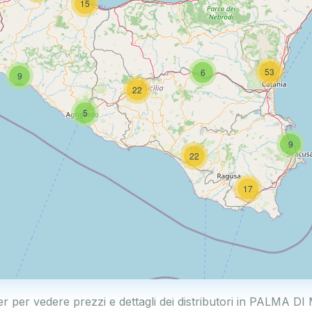
15
53
6
9
22
5
9
22
17
er per vedere prezzi e dettagli dei distributori in PALM