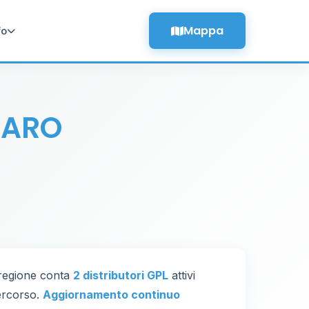
Mappa
fo
IARO
 regione conta
2 distributori GPL
attivi
percorso.
Aggiornamento continuo