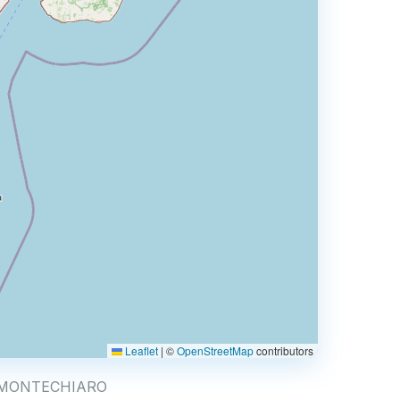
Leaflet
|
©
OpenStreetMap
contributors
A DI MONTECHIARO