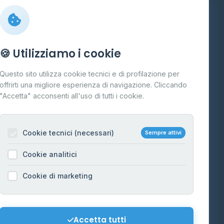
Info
🍪 Utilizziamo i cookie
Cos'è il GPL
Questo sito utilizza cookie tecnici e di profilazione per
FAQ
offrirti una migliore esperienza di navigazione. Cliccando
te
"Accetta" acconsenti all'uso di tutti i cookie.
Contatti
Per gestori
na
Cookie tecnici (necessari)
Sempre attivi
Informazioni legali
Cookie analitici
Privacy Policy
na
Cookie di marketing
Cookie Policy
o-Alto
Preferenze Cookie
Mappa del sito
Accetta tutti