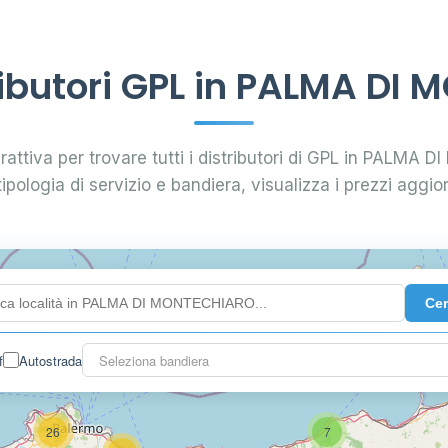
ibutori GPL in PALMA DI
erattiva per trovare tutti i distributori di GPL in PALMA 
tipologia di servizio e bandiera, visualizza i prezzi aggior
Ce
0.991 €
f
Autostrada
Seleziona bandiera
26
7