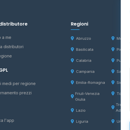
distributore
Regioni
o a me
Abruzzo
Molise
 distributori
Basilicata
Piemon
egione
Calabria
Puglia
 GPL
Campania
Sardeg
Emilia-Romagna
Sicilia
i medi per regione
rnamento prezzi
Friuli-Venezia
Tosca
Giulia
Trentin
Lazio
Adige
ca l'app
Liguria
Umbria