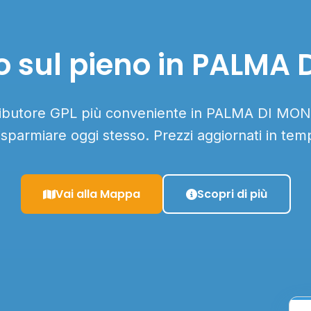
o sul pieno in PALM
stributore GPL più conveniente in PALMA DI M
 risparmiare oggi stesso. Prezzi aggiornati in tem
Vai alla Mappa
Scopri di più