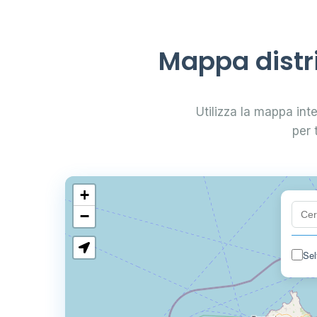
Mappa distr
Utilizza la mappa int
per 
+
−
Sel