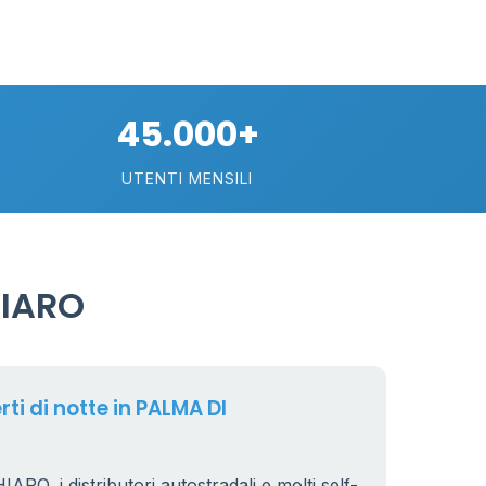
45.000+
UTENTI MENSILI
HIARO
rti di notte in PALMA DI
, i distributori autostradali e molti self-