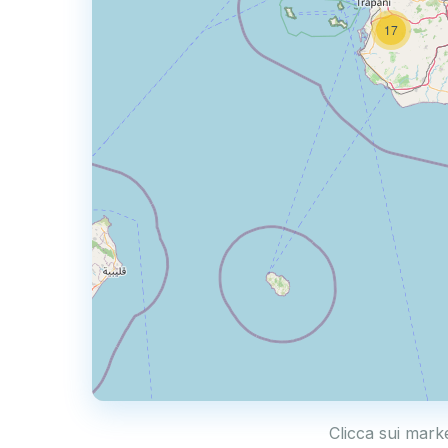
17
Clicca sui mark