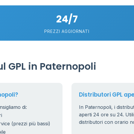
24/7
PREZZI AGGIORNATI
6
0.991 €
 GPL in Paternopoli
20
7
5
nopoli?
Distributori GPL ape
nsigliamo di:
In Paternopoli, i distrib
53
6
aperti 24 ore su 24. Utili
i
22
distributori con orario n
rvice (prezzi più bassi)
5
ile