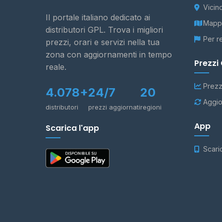
Vicin
Il portale italiano dedicato ai
Mappa
distributori GPL. Trova i migliori
Per r
prezzi, orari e servizi nella tua
zona con aggiornamenti in tempo
Prezzi
reale.
Prezz
4.078+
24/7
20
Aggio
distributori
prezzi aggiornati
regioni
App
Scarica l'app
Scari