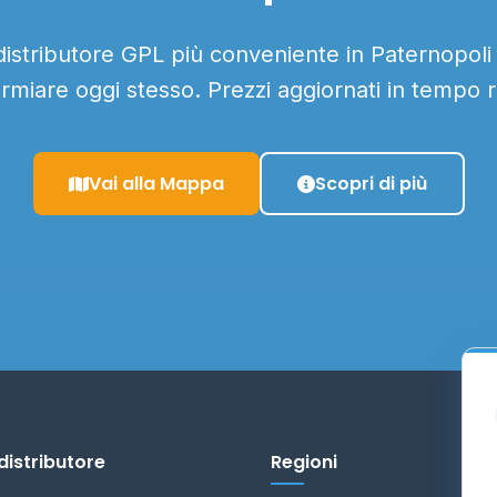
 distributore GPL più conveniente in Paternopoli e
armiare oggi stesso. Prezzi aggiornati in tempo r
Vai alla Mappa
Scopri di più
distributore
Regioni