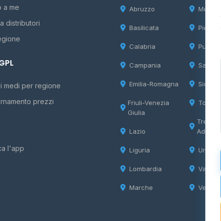
o a me
Abruzzo
Molise
 distributori
Basilicata
Piemon
egione
Calabria
Puglia
 GPL
Campania
Sardeg
Emilia-Romagna
Sicilia
i medi per regione
rnamento prezzi
Friuli-Venezia
Tosca
Giulia
Trentin
Lazio
Adige
ca l'app
Liguria
Umbria
Lombardia
Valle d
Marche
Veneto