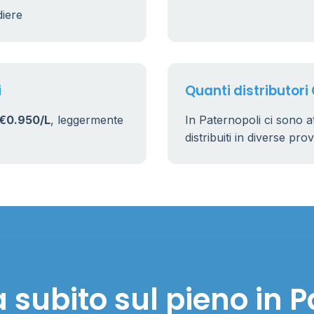
diere
9
22
i
Quanti distributori 
€0.950/L
, leggermente
In Paternopoli ci sono 
distribuiti in diverse pro
 subito sul pieno in P