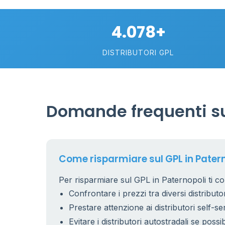
4.078+
DISTRIBUTORI GPL
Domande frequenti sul
26
1
17
Come risparmiare sul GPL in Pater
Per risparmiare sul GPL in Paternopoli ti co
9
Confrontare i prezzi tra diversi distributor
Prestare attenzione ai distributori self-se
Evitare i distributori autostradali se possib