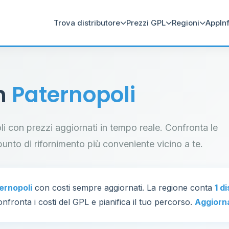
Trova distributore
Prezzi GPL
Regioni
App
In
in
Paternopoli
oli con prezzi aggiornati in tempo reale. Confronta le
il punto di rifornimento più conveniente vicino a te.
ernopoli
con costi sempre aggiornati. La regione conta
1 d
nfronta i costi del GPL e pianifica il tuo percorso.
Aggiorn