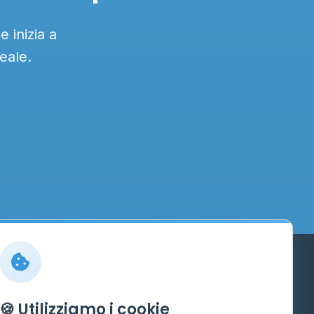
 inizia a
eale.
Info
🍪 Utilizziamo i cookie