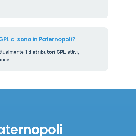
GPL ci sono in Paternopoli?
attualmente
1 distributori GPL
attivi,
vince.
aternopoli