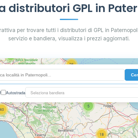
distributori GPL in Pate
0.799 €
24
attiva per trovare tutti i distributori di GPL in Paternopoli.
servizio e bandiera, visualizza i prezzi aggiornati.
64
7
26
Ce
14
f
Autostrada
Seleziona bandiera
16
26
5
40
18