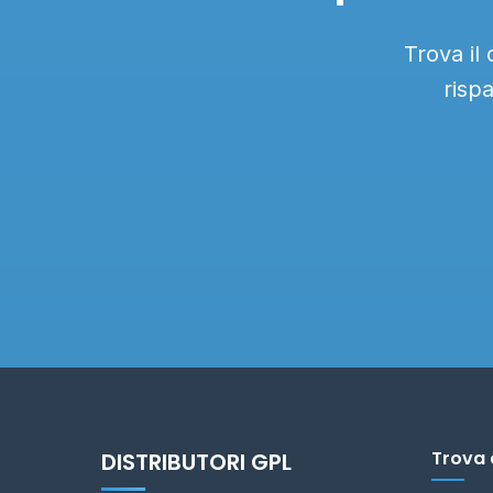
Trova il
risp
Trova 
DISTRIBUTORI GPL