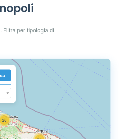
rnopoli
 Filtra per tipologia di
2
rca
26