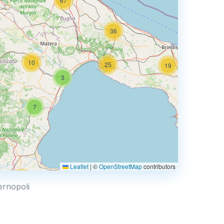
67
36
10
25
19
3
66
7
3
Leaflet
|
©
OpenStreetMap
contributors
44
ternopoli
6