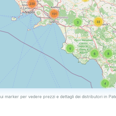
230
101
33
3
6
6
8
4
ui marker per vedere prezzi e dettagli dei distributori in Pa