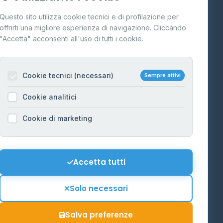
Cos'è il GPL
Questo sito utilizza cookie tecnici e di profilazione per
FAQ
offrirti una migliore esperienza di navigazione. Cliccando
te
"Accetta" acconsenti all'uso di tutti i cookie.
Contatti
Per gestori
na
Cookie tecnici (necessari)
Sempre attivi
Informazioni legali
Cookie analitici
Privacy Policy
na
Cookie di marketing
Cookie Policy
o-Alto
Preferenze Cookie
Mappa del sito
Accetta tutti
'Aosta
Contattaci
Solo necessari
info@distributori-gpl.it
Salva preferenze