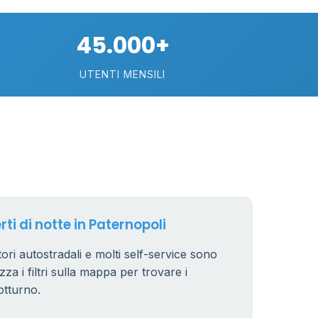
10
45.000+
22
UTENTI MENSILI
2
15
rti di notte in Paternopoli
utori autostradali e molti self-service sono
zza i filtri sulla mappa per trovare i
otturno.