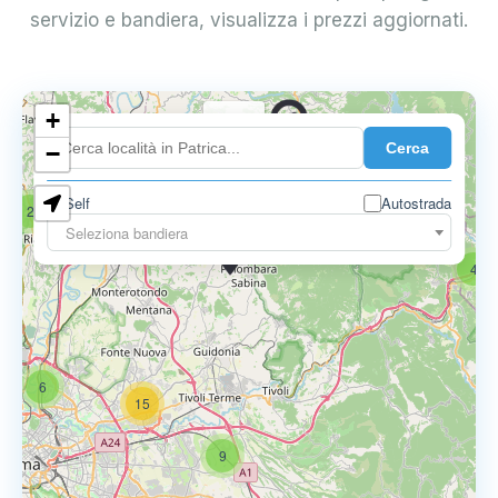
servizio e bandiera, visualizza i prezzi aggiornati.
+
0.739 €
Cerca
−
Self
Autostrada
2
17
Seleziona bandiera
0.795 €
4
6
15
9