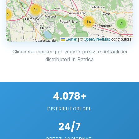
31
20
14
8
Leaflet
|
©
OpenStreetMap
contributors
Clicca sui marker per vedere prezzi e dettagli dei
distributori in Patrica
4.078+
DISTRIBUTORI GPL
24/7