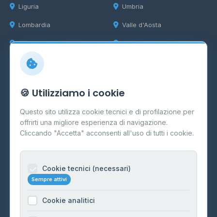
Liguria
Umbria
Lombardia
Valle d'Aosta
Marche
Veneto
Info
🍪 Utilizziamo i cookie
Cos'è il GPL
Questo sito utilizza cookie tecnici e di profilazione per
FAQ
offrirti una migliore esperienza di navigazione.
Contatti
Cliccando "Accetta" acconsenti all'uso di tutti i cookie.
Per gestori
Informazioni legali
Cookie tecnici (necessari)
Sempre attivi
Privacy Policy
Cookie analitici
Cookie Policy