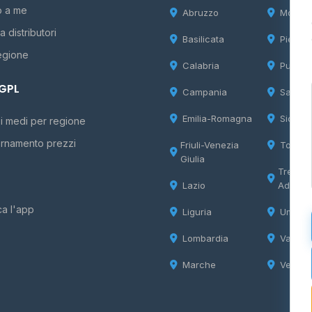
o a me
Abruzzo
Molise
 distributori
Basilicata
Piemon
egione
Calabria
Puglia
 GPL
Campania
Sardeg
Emilia-Romagna
Sicilia
i medi per regione
rnamento prezzi
Friuli-Venezia
Tosca
Giulia
Trentin
Lazio
Adige
ca l'app
Liguria
Umbria
Lombardia
Valle d
Marche
Veneto