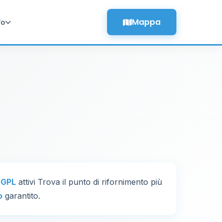
Mappa
fo
i GPL
attivi Trova il punto di rifornimento più
o
garantito.