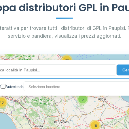
a distributori GPL in Pa
0.799 €
24
erattiva per trovare tutti i distributori di GPL in Paupisi. F
servizio e bandiera, visualizza i prezzi aggiornati.
64
7
26
Ce
14
f
Autostrada
Seleziona bandiera
16
26
5
40
18