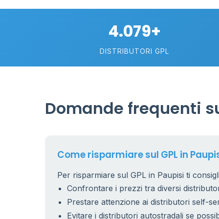
4.079+
DISTRIBUTORI GPL
Domande frequenti su
26
1
17
Come risparmiare sul GPL in Paupi
Per risparmiare sul GPL in Paupisi ti consigl
9
Confrontare i prezzi tra diversi distributor
Prestare attenzione ai distributori self-se
Evitare i distributori autostradali se possib