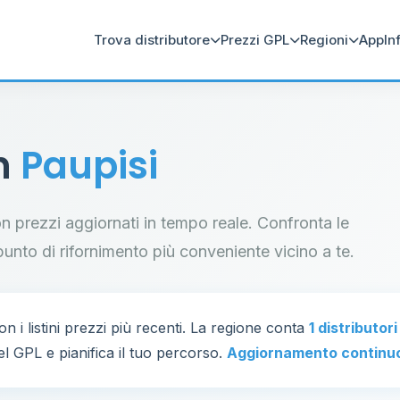
Trova distributore
Prezzi GPL
Regioni
App
In
in
Paupisi
con prezzi aggiornati in tempo reale. Confronta le
il punto di rifornimento più conveniente vicino a te.
n i listini prezzi più recenti. La regione conta
1 distributor
el GPL e pianifica il tuo percorso.
Aggiornamento continu