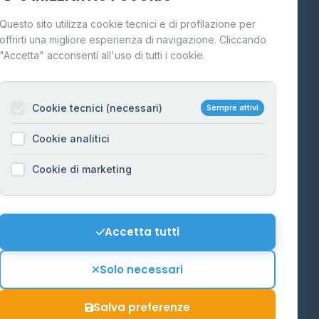
Cos'è il GPL
Questo sito utilizza cookie tecnici e di profilazione per
FAQ
offrirti una migliore esperienza di navigazione. Cliccando
te
"Accetta" acconsenti all'uso di tutti i cookie.
Contatti
Per gestori
na
Cookie tecnici (necessari)
Sempre attivi
Informazioni legali
Cookie analitici
Privacy Policy
na
Cookie di marketing
Cookie Policy
o-Alto
Preferenze Cookie
Mappa del sito
Accetta tutti
'Aosta
Contattaci
Solo necessari
info@distributori-gpl.it
Salva preferenze