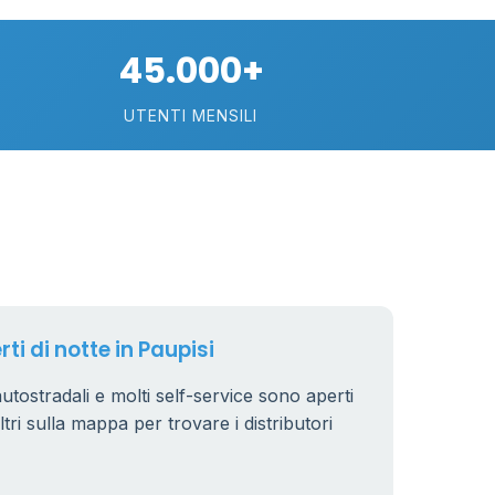
10
45.000+
22
UTENTI MENSILI
2
15
rti di notte in Paupisi
 autostradali e molti self-service sono aperti
iltri sulla mappa per trovare i distributori