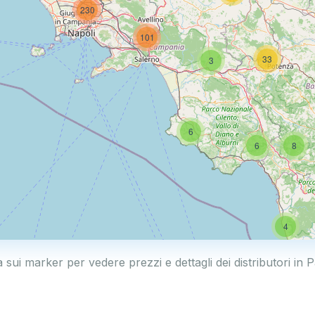
230
101
33
3
6
6
8
4
a sui marker per vedere prezzi e dettagli dei distributori in P