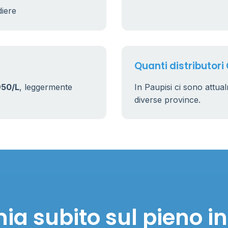
diere
9
22
Quanti distributori 
950/L
, leggermente
In Paupisi ci sono attu
diverse province.
ia subito sul pieno in