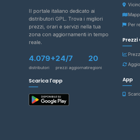
Vicin
Il portale italiano dedicato ai
Mappa
distributori GPL. Trova i migliori
Per r
prezzi, orari e servizi nella tua
zona con aggiornamenti in tempo
Prezzi
reale.
Prezz
4.079+
24/7
20
Aggio
distributori
prezzi aggiornati
regioni
App
Scarica l'app
Scari