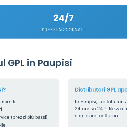
24/7
PREZZI AGGIORNATI
6
0.991 €
l GPL in Paupisi
20
7
5
si?
Distributori GPL ape
iamo di:
In Paupisi, i distributori
53
6
24 ore su 24. Utilizza i f
i
22
con orario notturno.
rvice (prezzi più bassi)
5
ile