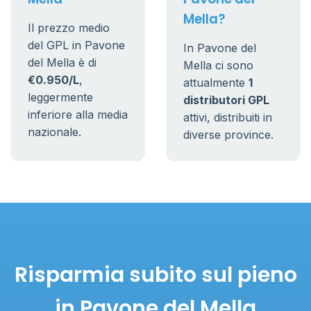
Mella?
Il prezzo medio
del GPL in Pavone
In Pavone del
del Mella è di
Mella ci sono
€0.950/L
,
attualmente
1
leggermente
distributori GPL
inferiore alla media
attivi, distribuiti in
nazionale.
diverse province.
Risparmia subito sul pieno
in Pavone del Mella