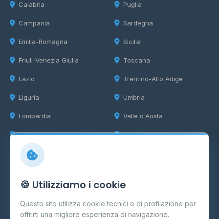
Calabria
Puglia
Campania
Sardegna
Emilia-Romagna
Sicilia
Friuli-Venezia Giulia
Toscana
Lazio
Trentino-Alto Adige
Liguria
Umbria
Lombardia
Valle d'Aosta
Marche
Veneto
Info
🍪 Utilizziamo i cookie
Cos'è il GPL
Questo sito utilizza cookie tecnici e di profilazione per
FAQ
offrirti una migliore esperienza di navigazione.