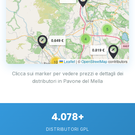
5
4
0.649 €
0.819 €
Leaflet
|
©
OpenStreetMap
contributors
10
Clicca sui marker per vedere prezzi e dettagli dei
distributori in Pavone del Mella
4.078+
DISTRIBUTORI GPL