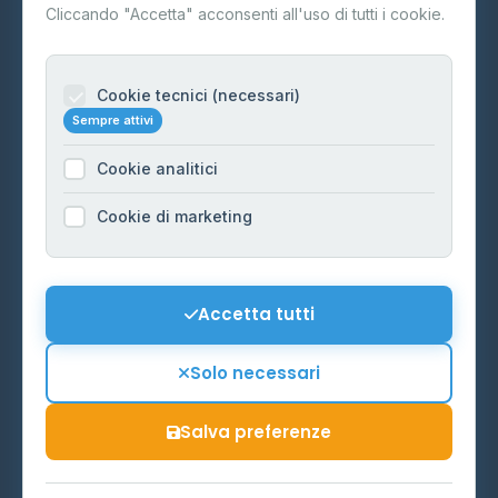
Contatti
Cliccando "Accetta" acconsenti all'uso di tutti i cookie.
Per gestori
Informazioni legali
Cookie tecnici (necessari)
Sempre attivi
Privacy Policy
Cookie analitici
Cookie Policy
Preferenze Cookie
Cookie di marketing
Mappa del sito
Contattaci
Accetta tutti
info@distributori-gpl.it
Solo necessari
Salva preferenze
© 2026 - Distributori di GPL -
AF Project Software Agency