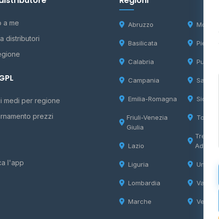
distributore
Regioni
o a me
Abruzzo
Molise
 distributori
Basilicata
Piemon
egione
Calabria
Puglia
 GPL
Campania
Sardeg
Emilia-Romagna
Sicilia
i medi per regione
rnamento prezzi
Friuli-Venezia
Tosca
Giulia
Trentin
Lazio
Adige
ca l'app
Liguria
Umbria
Lombardia
Valle d
Marche
Veneto