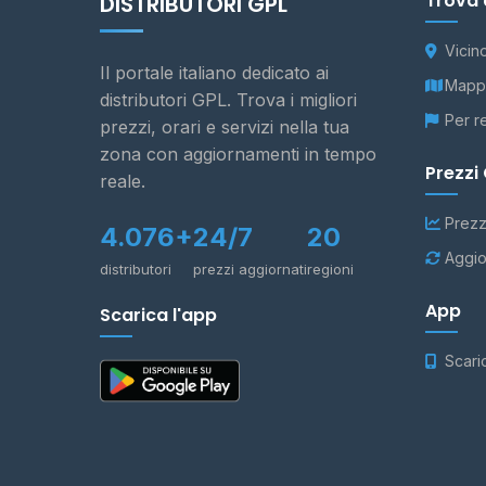
Trova 
DISTRIBUTORI GPL
Vicin
Il portale italiano dedicato ai
Mappa
distributori GPL. Trova i migliori
Per r
prezzi, orari e servizi nella tua
zona con aggiornamenti in tempo
Prezzi
reale.
Prezz
4.076+
24/7
20
Aggio
distributori
prezzi aggiornati
regioni
App
Scarica l'app
Scari