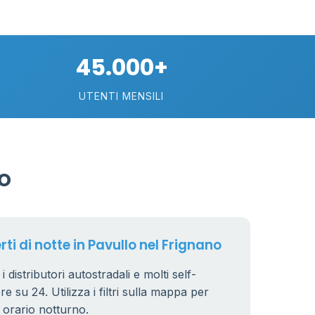
20
0.799 €
24
45.000+
0.779 €
38
UTENTI MENSILI
64
7
32
o
161
14
80
16
18
rti di notte in Pavullo nel Frignano
40
 distributori autostradali e molti self-
6
e su 24. Utilizza i filtri sulla mappa per
n orario notturno.