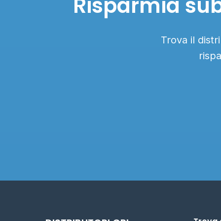
Risparmia subi
Trova il dist
risp