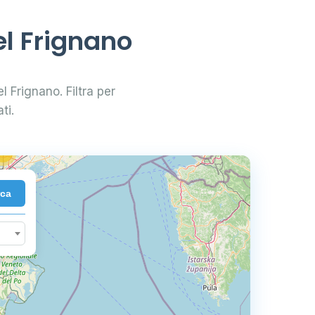
2
el Frignano
33
el Frignano. Filtra per
83
ti.
2
72
rca