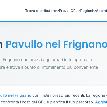
Trova distributore
Prezzi GPL
Regioni
App
In
in
Pavullo nel Frignan
nel Frignano con prezzi aggiornati in tempo reale.
tura e trova il punto di rifornimento più conveniente
ullo nel Frignano
con i listini prezzi più recenti. La region
 confronta i costi del GPL e pianifica il tuo percorso.
Aggio