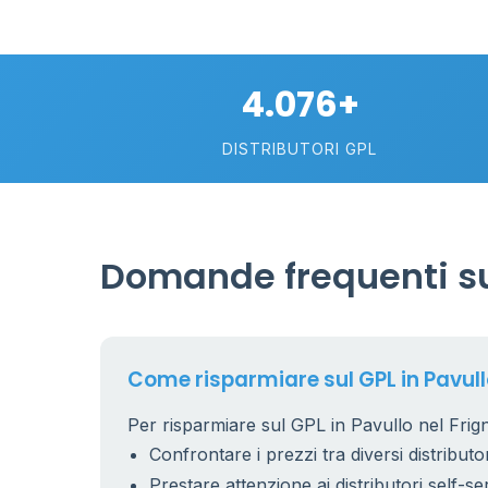
4.076+
DISTRIBUTORI GPL
Domande frequenti sul
Come risparmiare sul GPL in Pavull
Per risparmiare sul GPL in Pavullo nel Frign
Confrontare i prezzi tra diversi distributor
Prestare attenzione ai distributori self-se