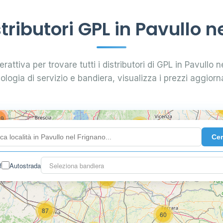
3
ributori GPL in Pavullo n
0.789 €
16
rattiva per trovare tutti i distributori di GPL in Pavullo n
7
0.885 €
28
pologia di servizio e bandiera, visualizza i prezzi aggiorna
5
29
73
119
Ce
142
f
Autostrada
Seleziona bandiera
7
60
87
60