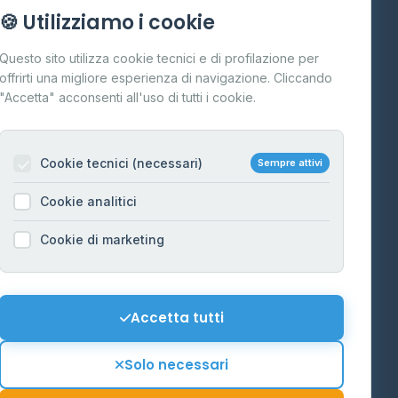
Info
🍪 Utilizziamo i cookie
Cos'è il GPL
Questo sito utilizza cookie tecnici e di profilazione per
FAQ
offrirti una migliore esperienza di navigazione. Cliccando
te
"Accetta" acconsenti all'uso di tutti i cookie.
Contatti
Per gestori
na
Cookie tecnici (necessari)
Sempre attivi
Informazioni legali
Cookie analitici
Privacy Policy
na
Cookie di marketing
Cookie Policy
o-Alto
Preferenze Cookie
Mappa del sito
Accetta tutti
'Aosta
Contattaci
Solo necessari
info@distributori-gpl.it