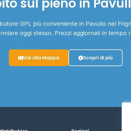
to sul pieno in Pavul
ributore GPL più conveniente in Pavullo nel Frign
armiare oggi stesso. Prezzi aggiornati in tempo r
Vai alla Mappa
Scopri di più