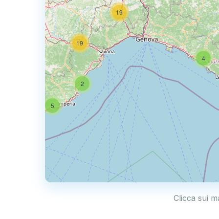
19
50
19
4
2
5
Clicca sui m