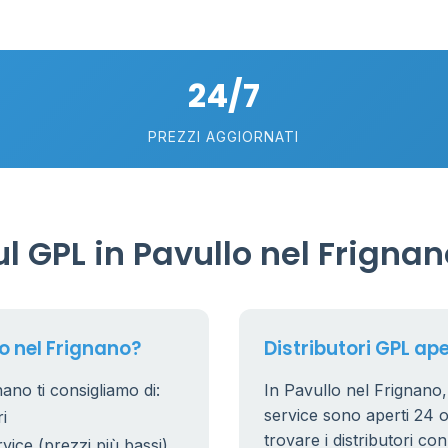
26
10
2
24/7
8
25
PREZZI AGGIORNATI
17
 GPL in Pavullo nel Frignan
o nel Frignano?
Distributori GPL ape
ano ti consigliamo di:
In Pavullo nel Frignano, i
service sono aperti 24 or
i
trovare i distributori co
rvice (prezzi più bassi)