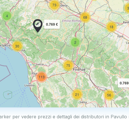
73
4
68
0.769 €
18
2
30
75
113
0.769
21
56
arker per vedere prezzi e dettagli dei distributori in Pavullo
11