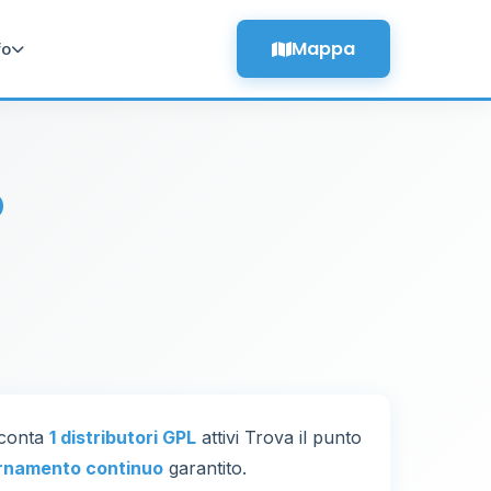
Mappa
fo
o
e conta
1 distributori GPL
attivi Trova il punto
rnamento continuo
garantito.