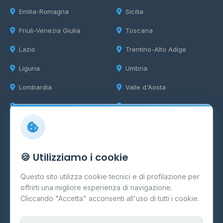
Emilia-Romagna
Sicilia
Friuli-Venezia Giulia
Toscana
Lazio
Trentino-Alto Adige
Liguria
Umbria
Lombardia
Valle d'Aosta
Marche
Veneto
Info
🍪 Utilizziamo i cookie
Cos'è il GPL
Questo sito utilizza cookie tecnici e di profilazione per
FAQ
offrirti una migliore esperienza di navigazione.
Contatti
Cliccando "Accetta" acconsenti all'uso di tutti i cookie.
Per gestori