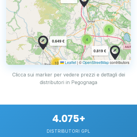
5
4
0.649 €
0.819 €
Leaflet
|
©
OpenStreetMap
contributors
10
Clicca sui marker per vedere prezzi e dettagli dei
distributori in Pegognaga
4.075+
DISTRIBUTORI GPL