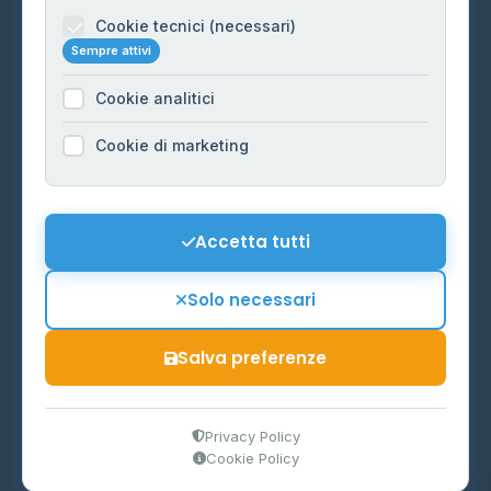
Informazioni legali
Cookie tecnici (necessari)
Sempre attivi
Privacy Policy
Cookie analitici
Cookie Policy
Preferenze Cookie
Cookie di marketing
Mappa del sito
Contattaci
Accetta tutti
info@distributori-gpl.it
Solo necessari
Salva preferenze
© 2026 - Distributori di GPL -
AF Project Software Agency
Carpi
P.IVA 03859300364
Privacy Policy
Cookie Policy
Dati forniti da
Ministero delle Imprese e del Made in Italy
-
Aggiornamento quotidiano