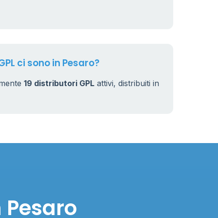
4
44
 GPL ci sono in Pesaro?
almente
19 distributori GPL
attivi, distribuiti in
n Pesaro