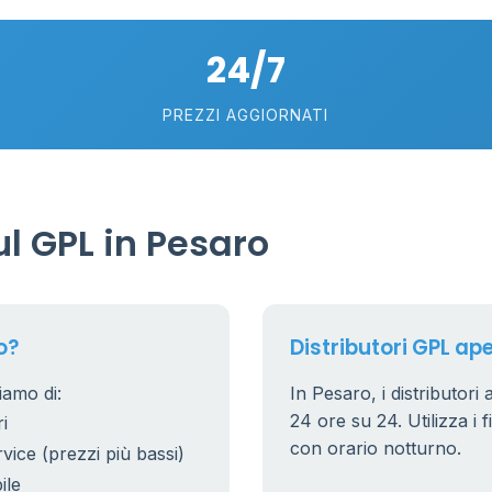
80
18
24/7
40
6
PREZZI AGGIORNATI
230
l GPL in Pesaro
o?
Distributori GPL ape
iamo di:
In Pesaro, i distributori
24 ore su 24. Utilizza i f
i
con orario notturno.
rvice (prezzi più bassi)
ile