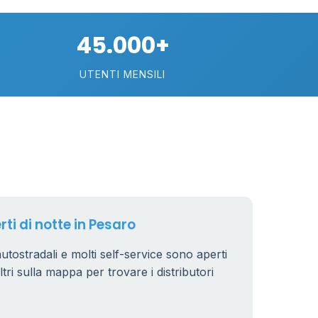
16
26
45.000+
5
26
UTENTI MENSILI
18
67
101
33
3
10
rti di notte in Pesaro
3
6
 autostradali e molti self-service sono aperti
6
8
7
iltri sulla mappa per trovare i distributori