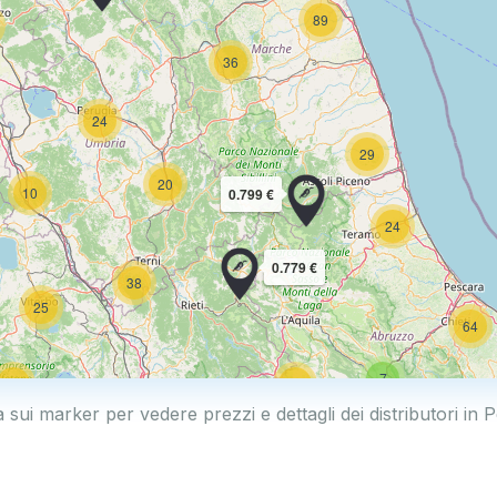
89
36
24
29
20
10
0.799 €
24
0.779 €
38
25
64
7
17
32
a sui marker per vedere prezzi e dettagli dei distributori in 
160
14