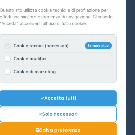
Cos'è il GPL
Questo sito utilizza cookie tecnici e di profilazione per
FAQ
offrirti una migliore esperienza di navigazione. Cliccando
te
"Accetta" acconsenti all'uso di tutti i cookie.
Contatti
Per gestori
na
Cookie tecnici (necessari)
Sempre attivi
Informazioni legali
Cookie analitici
Privacy Policy
na
Cookie di marketing
Cookie Policy
o-Alto
Preferenze Cookie
Mappa del sito
Accetta tutti
'Aosta
Contattaci
Solo necessari
info@distributori-gpl.it
Salva preferenze