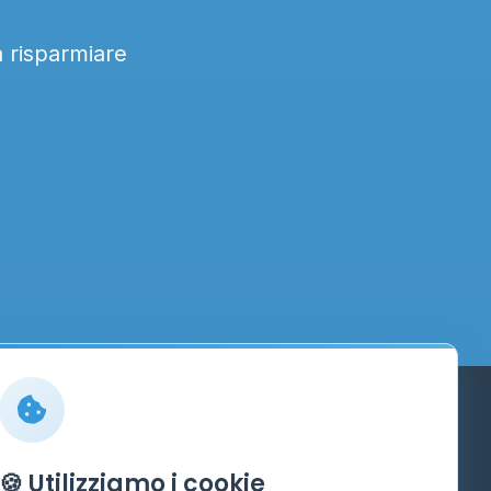
a risparmiare
Info
🍪 Utilizziamo i cookie