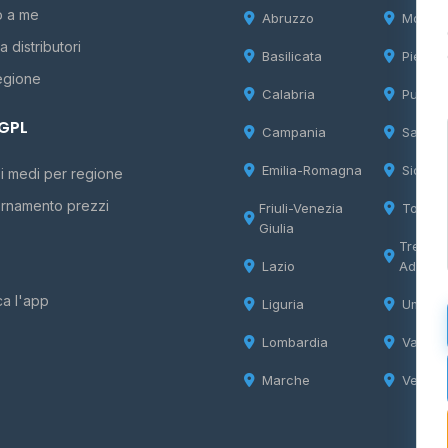
o a me
Abruzzo
Molise
 distributori
Basilicata
Piemon
egione
Calabria
Puglia
 GPL
Campania
Sardeg
Emilia-Romagna
Sicilia
i medi per regione
rnamento prezzi
Friuli-Venezia
Tosca
Giulia
Trentin
Lazio
Adige
ca l'app
Liguria
Umbria
Lombardia
Valle d
Marche
Veneto