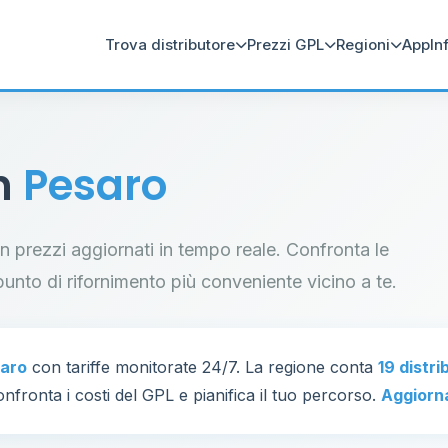
Trova distributore
Prezzi GPL
Regioni
App
In
in
Pesaro
con prezzi aggiornati in tempo reale. Confronta le
il punto di rifornimento più conveniente vicino a te.
aro
con tariffe monitorate 24/7. La regione conta
19 distri
nfronta i costi del GPL e pianifica il tuo percorso.
Aggiorn