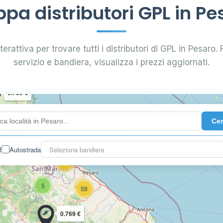
pa distributori GPL in Pe
erattiva per trovare tutti i distributori di GPL in Pesaro. F
14
servizio e bandiera, visualizza i prezzi aggiornati.
0.739 €
Ce
114
f
Autostrada
Seleziona bandiera
18
5
58
0.769 €