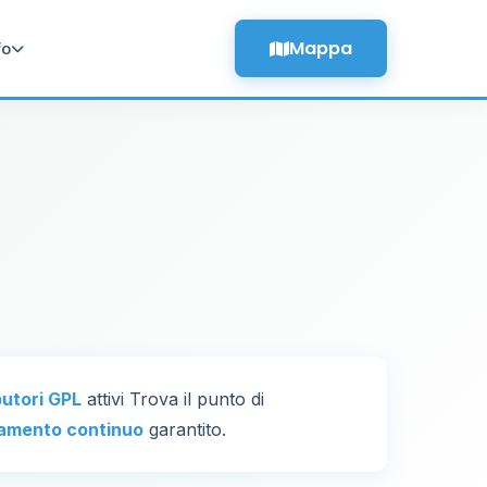
Mappa
fo
butori GPL
attivi Trova il punto di
amento continuo
garantito.