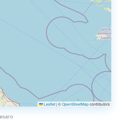
Leaflet
|
©
OpenStreetMap
contributors
26
Pesaro
2