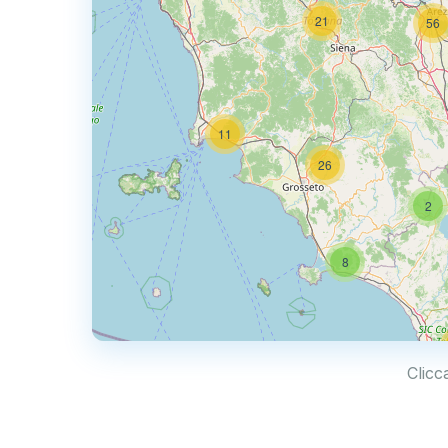
21
56
11
26
2
8
Clicc