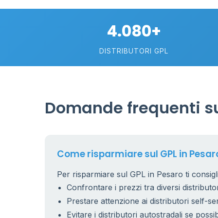
4.080+
DISTRIBUTORI GPL
11
Domande frequenti su
5
Come risparmiare sul GPL in Pesar
Per risparmiare sul GPL in Pesaro ti consigl
Confrontare i prezzi tra diversi distributor
Prestare attenzione ai distributori self-se
2
Evitare i distributori autostradali se possib