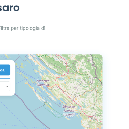
saro
iltra per tipologia di
rca