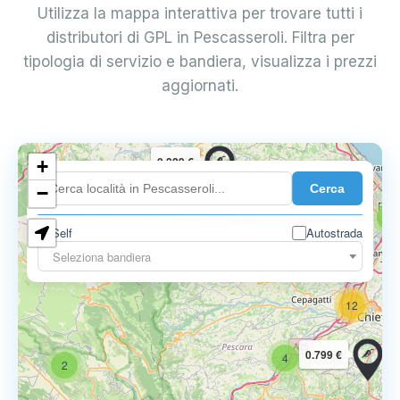
Utilizza la mappa interattiva per trovare tutti i
distributori di GPL in Pescasseroli. Filtra per
tipologia di servizio e bandiera, visualizza i prezzi
aggiornati.
0.829 €
+
7
Cerca
−
5
Self
Autostrada
0.827 €
Seleziona bandiera
12
0.799 €
4
2