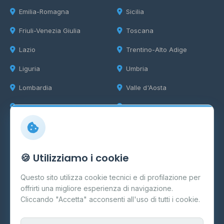
Emilia-Romagna
Sicilia
Friuli-Venezia Giulia
Toscana
Lazio
Trentino-Alto Adige
Liguria
Umbria
Lombardia
Valle d'Aosta
Marche
Veneto
Info
🍪 Utilizziamo i cookie
Cos'è il GPL
Questo sito utilizza cookie tecnici e di profilazione per
FAQ
offrirti una migliore esperienza di navigazione.
Contatti
Cliccando "Accetta" acconsenti all'uso di tutti i cookie.
Per gestori