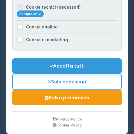
Informazioni legali
Cookie tecnici (necessari)
Sempre attivi
Privacy Policy
Cookie analitici
Cookie Policy
Preferenze Cookie
Cookie di marketing
Mappa del sito
Contattaci
Accetta tutti
info@distributori-gpl.it
Solo necessari
Salva preferenze
© 2026 - Distributori di GPL -
AF Project Software Agency
Carpi
P.IVA 03859300364
Privacy Policy
Cookie Policy
Dati forniti da
Ministero delle Imprese e del Made in Italy
-
Aggiornamento quotidiano