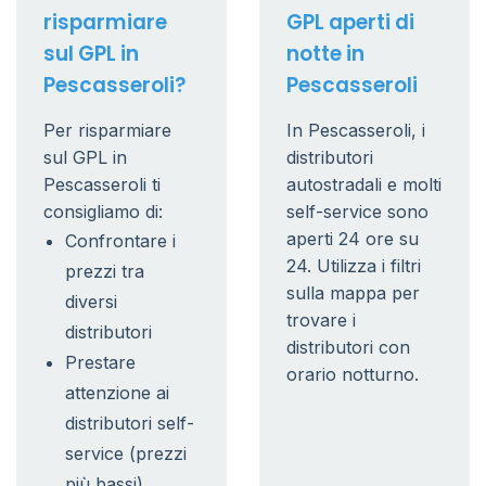
risparmiare
GPL aperti di
sul GPL in
notte in
Pescasseroli?
Pescasseroli
Per risparmiare
In Pescasseroli, i
sul GPL in
distributori
Pescasseroli ti
autostradali e molti
consigliamo di:
self-service sono
aperti 24 ore su
Confrontare i
24. Utilizza i filtri
prezzi tra
sulla mappa per
diversi
trovare i
distributori
distributori con
Prestare
orario notturno.
attenzione ai
distributori self-
service (prezzi
più bassi)