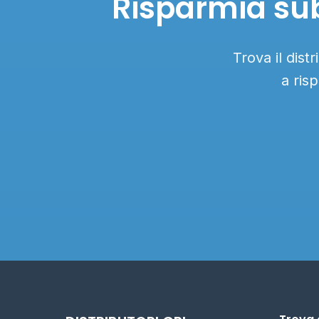
Risparmia sub
Trova il dis
a ris