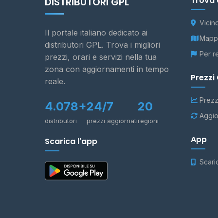
Trova 
DISTRIBUTORI GPL
Vicin
Il portale italiano dedicato ai
Mappa
distributori GPL. Trova i migliori
Per r
prezzi, orari e servizi nella tua
zona con aggiornamenti in tempo
Prezzi
reale.
Prezz
4.078+
24/7
20
Aggio
distributori
prezzi aggiornati
regioni
App
Scarica l'app
Scari