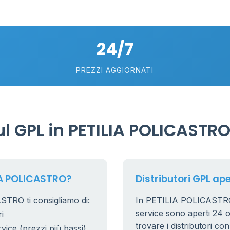
24/7
PREZZI AGGIORNATI
l GPL in PETILIA POLICASTR
IA POLICASTRO?
Distributori GPL ap
STRO ti consigliamo di:
In PETILIA POLICASTRO, i
service sono aperti 24 or
i
trovare i distributori co
rvice (prezzi più bassi)