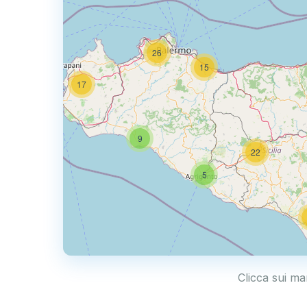
26
15
17
9
22
5
Clicca sui ma