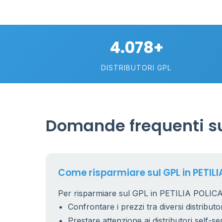
4.078+
DISTRIBUTORI GPL
Domande frequenti su
Come risparmiare sul GPL in PETIL
Per risparmiare sul GPL in PETILIA POLICA
Confrontare i prezzi tra diversi distributor
Prestare attenzione ai distributori self-se