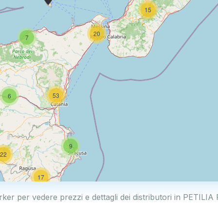
15
20
7
53
6
9
22
17
rker per vedere prezzi e dettagli dei distributori in PETI