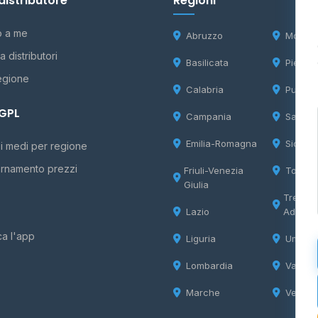
distributore
Regioni
o a me
Abruzzo
Molise
 distributori
Basilicata
Piemon
egione
Calabria
Puglia
 GPL
Campania
Sardeg
Emilia-Romagna
Sicilia
i medi per regione
rnamento prezzi
Friuli-Venezia
Tosca
Giulia
Trentin
Lazio
Adige
ca l'app
Liguria
Umbria
Lombardia
Valle d
Marche
Veneto