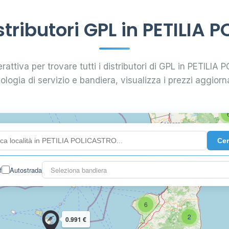
6
6
8
tributori GPL in PETILIA 
7
rattiva per trovare tutti i distributori di GPL in PETILIA
4
pologia di servizio e bandiera, visualizza i prezzi aggiorna
44
Ce
22
f
Autostrada
Seleziona bandiera
6
2
0.991 €