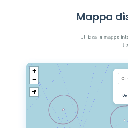
Mappa dis
Utilizza la mappa inte
ti
+
−
Sel