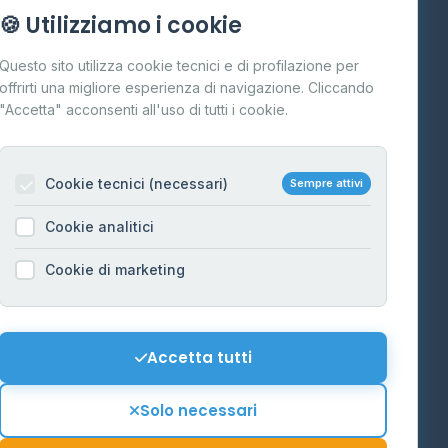
Info
🍪 Utilizziamo i cookie
Cos'è il GPL
Questo sito utilizza cookie tecnici e di profilazione per
FAQ
offrirti una migliore esperienza di navigazione. Cliccando
te
"Accetta" acconsenti all'uso di tutti i cookie.
Contatti
Per gestori
na
Cookie tecnici (necessari)
Sempre attivi
Informazioni legali
Cookie analitici
Privacy Policy
na
Cookie di marketing
Cookie Policy
o-Alto
Preferenze Cookie
Mappa del sito
Accetta tutti
'Aosta
Contattaci
Solo necessari
info@distributori-gpl.it