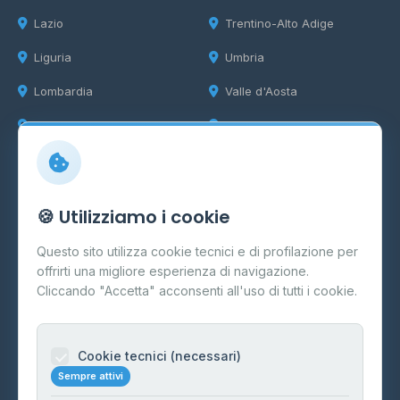
Lazio
Trentino-Alto Adige
Liguria
Umbria
Lombardia
Valle d'Aosta
Marche
Veneto
Info
🍪 Utilizziamo i cookie
Cos'è il GPL
Questo sito utilizza cookie tecnici e di profilazione per
FAQ
offrirti una migliore esperienza di navigazione.
Contatti
Cliccando "Accetta" acconsenti all'uso di tutti i cookie.
Per gestori
Informazioni legali
Cookie tecnici (necessari)
Sempre attivi
Privacy Policy