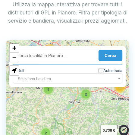
Utilizza la mappa interattiva per trovare tutti i
distributori di GPL in Pianoro. Filtra per tipologia di
servizio e bandiera, visualizza i prezzi aggiornati.
+
18
Cerca
7
−
Self
Autostrada
9
11
Seleziona bandiera
11
4
2
0.738 €
2