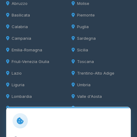
Abruzzo
Molise
Basilicata
Piemonte
Calabria
Puglia
Campania
Sardegna
Emilia-Romagna
Sicilia
Friuli-Venezia Giulia
Toscana
Lazio
Trentino-Alto Adige
Liguria
Umbria
Lombardia
Valle d'Aosta
Marche
Veneto
Info