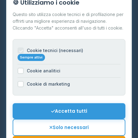
🍪 Utilizziamo i cookie
Cos'è il GPL
Questo sito utilizza cookie tecnici e di profilazione per
FAQ
offrirti una migliore esperienza di navigazione.
Contatti
Cliccando "Accetta" acconsenti all'uso di tutti i cookie.
Per gestori
Informazioni legali
Cookie tecnici (necessari)
Sempre attivi
Privacy Policy
Cookie analitici
Cookie Policy
Preferenze Cookie
Cookie di marketing
Mappa del sito
Contattaci
Accetta tutti
info@distributori-gpl.it
Solo necessari