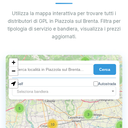
Utilizza la mappa interattiva per trovare tutti i
distributori di GPL in Piazzola sul Brenta. Filtra per
tipologia di servizio e bandiera, visualizza i prezzi
aggiornati.
+
2
Cerca
−
Self
Autostrada
Seleziona bandiera
5
6
9
5
3
10
3