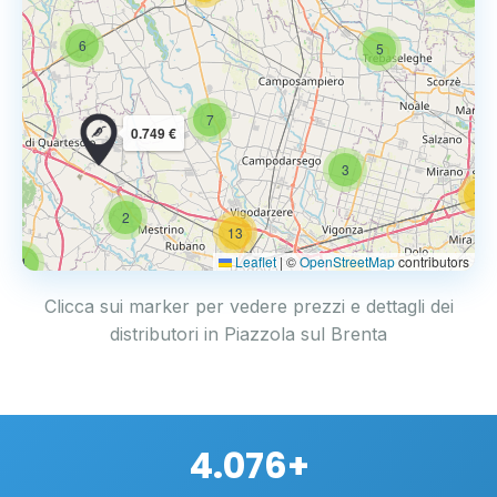
6
5
7
0.749 €
3
14
2
13
Leaflet
|
©
OpenStreetMap
contributors
4
17
Clicca sui marker per vedere prezzi e dettagli dei
distributori in Piazzola sul Brenta
4.076+