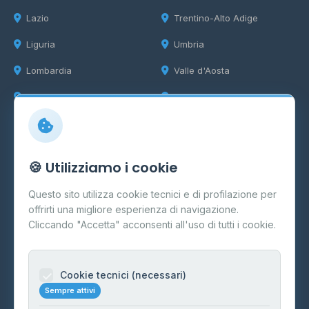
Lazio
Trentino-Alto Adige
Liguria
Umbria
Lombardia
Valle d'Aosta
Marche
Veneto
Info
🍪 Utilizziamo i cookie
Cos'è il GPL
Questo sito utilizza cookie tecnici e di profilazione per
FAQ
offrirti una migliore esperienza di navigazione.
Contatti
Cliccando "Accetta" acconsenti all'uso di tutti i cookie.
Per gestori
Informazioni legali
Cookie tecnici (necessari)
Sempre attivi
Privacy Policy