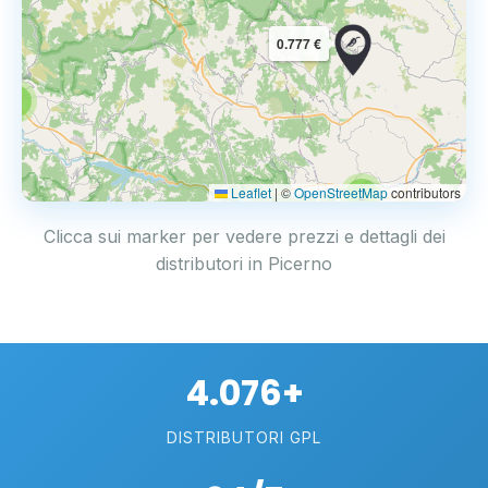
0.777 €
3
Leaflet
|
©
OpenStreetMap
contributors
2
Clicca sui marker per vedere prezzi e dettagli dei
distributori in Picerno
4.076+
DISTRIBUTORI GPL