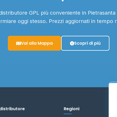
 distributore GPL più conveniente in Pietrasanta e
armiare oggi stesso. Prezzi aggiornati in tempo r
Vai alla Mappa
Scopri di più
distributore
Regioni