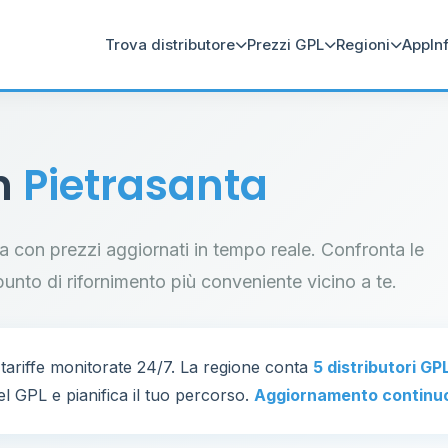
Trova distributore
Prezzi GPL
Regioni
App
In
in
Pietrasanta
nta con prezzi aggiornati in tempo reale. Confronta le
il punto di rifornimento più conveniente vicino a te.
tariffe monitorate 24/7. La regione conta
5 distributori GP
el GPL e pianifica il tuo percorso.
Aggiornamento continu