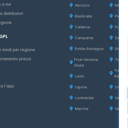
o a me
Abruzzo
Molise
 distributori
Basilicata
Piemon
egione
Calabria
Puglia
 GPL
Campania
Sardeg
Emilia-Romagna
Sicilia
i medi per regione
rnamento prezzi
Friuli-Venezia
Tosca
Giulia
Trentin
Lazio
Adige
ca l'app
Liguria
Umbria
Lombardia
Valle d
Marche
Veneto