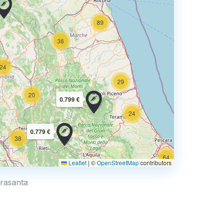
89
36
24
29
20
0.799 €
24
0.779 €
38
64
Leaflet
|
©
OpenStreetMap
contributors
7
trasanta
32
161