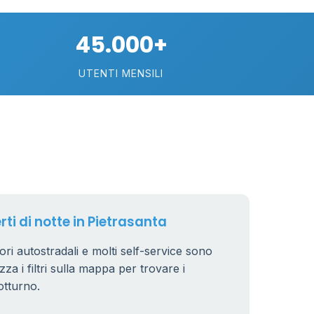
14
80
16
45.000+
18
40
UTENTI MENSILI
6
230
101
rti di notte in Pietrasanta
tori autostradali e molti self-service sono
zza i filtri sulla mappa per trovare i
otturno.