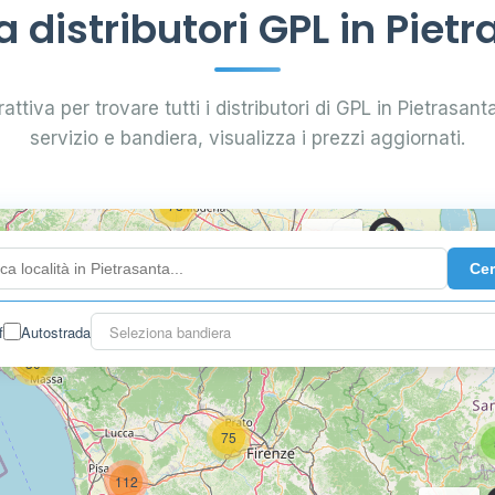
142
distributori GPL in Piet
7
61
attiva per trovare tutti i distributori di GPL in Pietrasanta.
servizio e bandiera, visualizza i prezzi aggiornati.
14
87
60
73
0.739 €
68
Ce
0.769 €
114
f
Autostrada
Seleziona bandiera
2
30
75
112