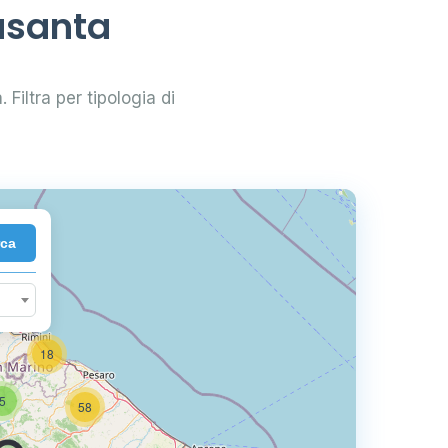
rasanta
 Filtra per tipologia di
rca
18
5
58