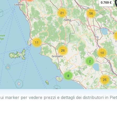
0.769 €
21
56
11
26
10
2
8
25
sui marker per vedere prezzi e dettagli dei distributori in Pie
17