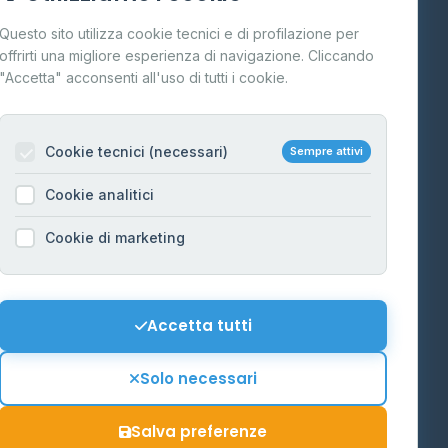
Cos'è il GPL
Questo sito utilizza cookie tecnici e di profilazione per
FAQ
offrirti una migliore esperienza di navigazione. Cliccando
te
"Accetta" acconsenti all'uso di tutti i cookie.
Contatti
Per gestori
na
Cookie tecnici (necessari)
Sempre attivi
Informazioni legali
Cookie analitici
Privacy Policy
na
Cookie di marketing
Cookie Policy
o-Alto
Preferenze Cookie
Mappa del sito
Accetta tutti
'Aosta
Contattaci
Solo necessari
info@distributori-gpl.it
Salva preferenze