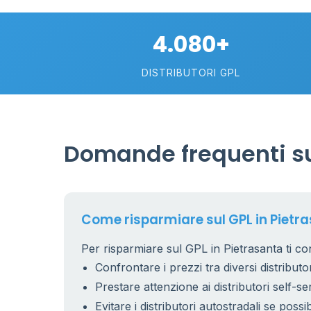
4.080+
DISTRIBUTORI GPL
Domande frequenti su
11
0.899 €
9
0.899 €
5
Come risparmiare sul GPL in Pietr
Per risparmiare sul GPL in Pietrasanta ti con
11
Confrontare i prezzi tra diversi distributor
Prestare attenzione ai distributori self-se
Evitare i distributori autostradali se possib