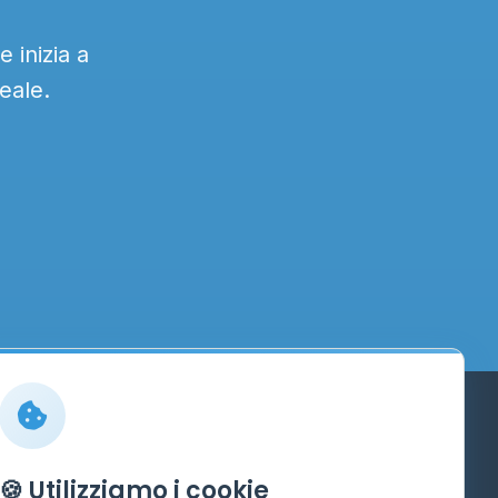
 inizia a
eale.
Info
🍪 Utilizziamo i cookie