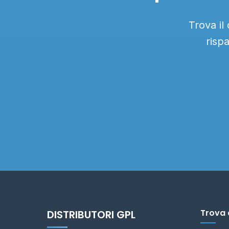
Trova il
risp
Trova 
DISTRIBUTORI GPL