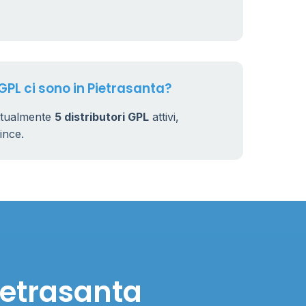
 GPL ci sono in Pietrasanta?
attualmente
5 distributori GPL
attivi,
vince.
ietrasanta