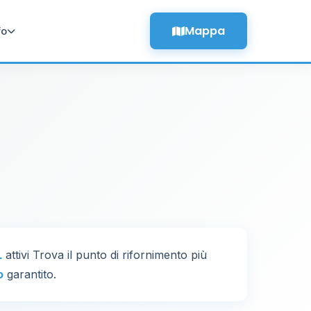
Mappa
fo
L
attivi Trova il punto di rifornimento più
o
garantito.