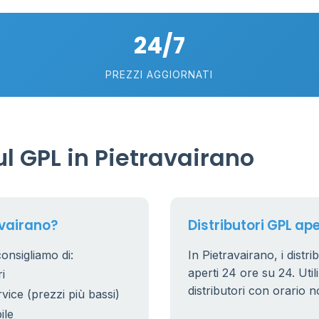
24/7
PREZZI AGGIORNATI
6
0.991 €
l GPL in Pietravairano
20
7
5
avairano?
Distributori GPL ape
consigliamo di:
In Pietravairano, i distr
53
6
aperti 24 ore su 24. Utili
i
22
distributori con orario n
rvice (prezzi più bassi)
5
ile