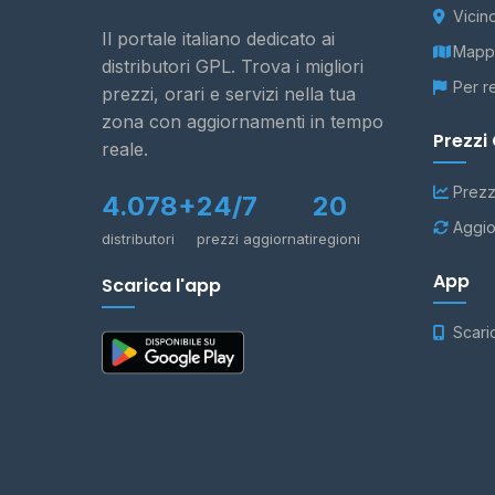
Vicin
Il portale italiano dedicato ai
Mappa
distributori GPL. Trova i migliori
Per r
prezzi, orari e servizi nella tua
zona con aggiornamenti in tempo
Prezzi
reale.
Prezz
4.078+
24/7
20
Aggio
distributori
prezzi aggiornati
regioni
App
Scarica l'app
Scari