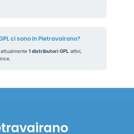
 GPL ci sono in Pietravairano?
o attualmente
1 distributori GPL
attivi,
vince.
etravairano