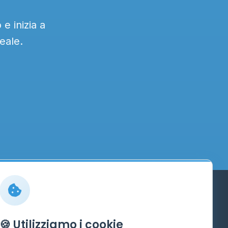
e inizia a
eale.
Info
🍪 Utilizziamo i cookie