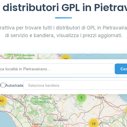
istributori GPL in Pietr
0.799 €
24
attiva per trovare tutti i distributori di GPL in Pietravaira
di servizio e bandiera, visualizza i prezzi aggiornati.
64
7
26
Ce
14
f
Autostrada
Seleziona bandiera
16
26
5
40
18