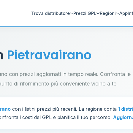
Trova distributore
Prezzi GPL
Regioni
App
In
in
Pietravairano
irano con prezzi aggiornati in tempo reale. Confronta le
il punto di rifornimento più conveniente vicino a te.
irano
con i listini prezzi più recenti. La regione conta
1 dist
nfronta i costi del GPL e pianifica il tuo percorso.
Aggiorn