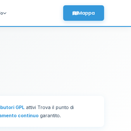
Mappa
fo
ributori GPL
attivi Trova il punto di
amento continuo
garantito.