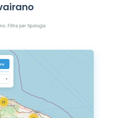
avairano
no. Filtra per tipologia
2
rca
26