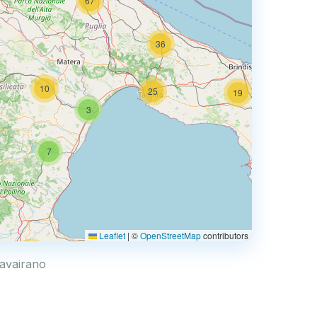
67
36
10
25
19
3
66
7
3
Leaflet
|
©
OpenStreetMap
contributors
44
ravairano
6