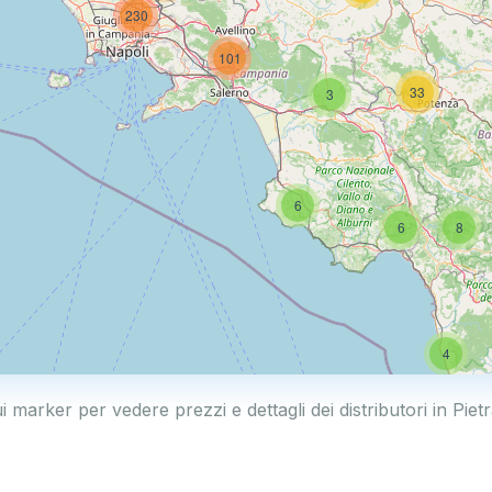
230
101
33
3
6
6
8
4
ui marker per vedere prezzi e dettagli dei distributori in Piet