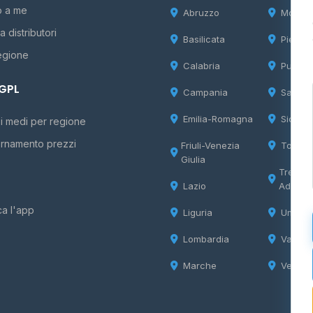
o a me
Abruzzo
Molise
 distributori
Basilicata
Piemon
egione
Calabria
Puglia
 GPL
Campania
Sardeg
Emilia-Romagna
Sicilia
i medi per regione
rnamento prezzi
Friuli-Venezia
Tosca
Giulia
Trentin
Lazio
Adige
ca l'app
Liguria
Umbria
Lombardia
Valle d
Marche
Veneto