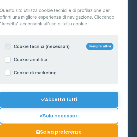
Cos'è il GPL
Questo sito utilizza cookie tecnici e di profilazione per
FAQ
offrirti una migliore esperienza di navigazione. Cliccando
te
"Accetta" acconsenti all'uso di tutti i cookie.
Contatti
Per gestori
na
Cookie tecnici (necessari)
Sempre attivi
Informazioni legali
Cookie analitici
Privacy Policy
na
Cookie di marketing
Cookie Policy
o-Alto
Preferenze Cookie
Mappa del sito
Accetta tutti
'Aosta
Contattaci
Solo necessari
info@distributori-gpl.it
Salva preferenze