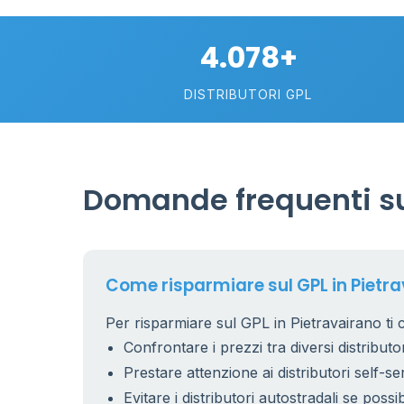
4.078+
DISTRIBUTORI GPL
Domande frequenti su
26
1
17
Come risparmiare sul GPL in Pietr
Per risparmiare sul GPL in Pietravairano ti 
9
Confrontare i prezzi tra diversi distributor
Prestare attenzione ai distributori self-se
Evitare i distributori autostradali se possib