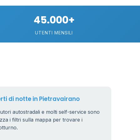
10
45.000+
22
UTENTI MENSILI
2
15
rti di notte in Pietravairano
ibutori autostradali e molti self-service sono
zza i filtri sulla mappa per trovare i
otturno.