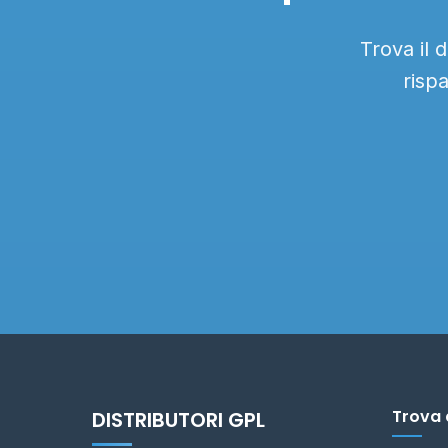
Trova il 
risp
Trova 
DISTRIBUTORI GPL