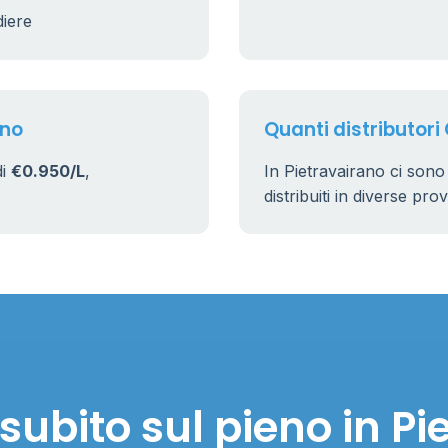
diere
9
22
ano
Quanti distributori
di
€0.950/L
,
In Pietravairano ci son
distribuiti in diverse pro
subito sul pieno in Pi