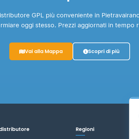
distributore GPL più conveniente in Pietravairano 
armiare oggi stesso. Prezzi aggiornati in tempo r
Vai alla Mappa
Scopri di più
distributore
Regioni