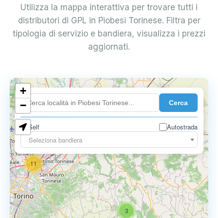
Utilizza la mappa interattiva per trovare tutti i
distributori di GPL in Piobesi Torinese. Filtra per
tipologia di servizio e bandiera, visualizza i prezzi
aggiornati.
10
+
8
Cerca
−
3
Self
Autostrada
Seleziona bandiera
11
3