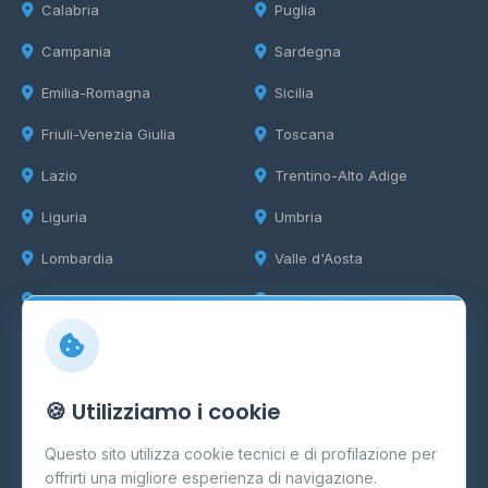
Calabria
Puglia
Campania
Sardegna
Emilia-Romagna
Sicilia
Friuli-Venezia Giulia
Toscana
Lazio
Trentino-Alto Adige
Liguria
Umbria
Lombardia
Valle d'Aosta
Marche
Veneto
Info
🍪 Utilizziamo i cookie
Cos'è il GPL
Questo sito utilizza cookie tecnici e di profilazione per
FAQ
offrirti una migliore esperienza di navigazione.