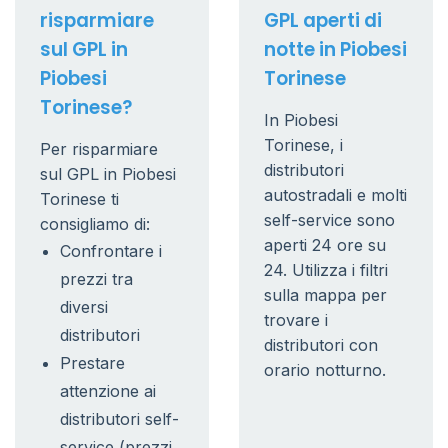
risparmiare
GPL aperti di
sul GPL in
notte in Piobesi
Piobesi
Torinese
Torinese?
In Piobesi
Torinese, i
Per risparmiare
distributori
sul GPL in Piobesi
autostradali e molti
Torinese ti
self-service sono
consigliamo di:
aperti 24 ore su
Confrontare i
24. Utilizza i filtri
prezzi tra
sulla mappa per
diversi
trovare i
distributori
distributori con
Prestare
orario notturno.
attenzione ai
distributori self-
service (prezzi