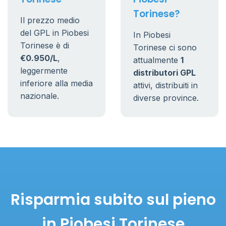
Torinese?
Il prezzo medio
del GPL in Piobesi
In Piobesi
Torinese è di
Torinese ci sono
€0.950/L
,
attualmente
1
leggermente
distributori GPL
inferiore alla media
attivi, distribuiti in
nazionale.
diverse province.
Risparmia subito sul pieno
in Piobesi Torinese