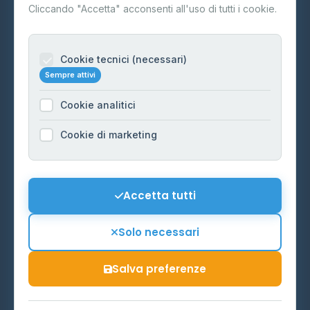
Contatti
Cliccando "Accetta" acconsenti all'uso di tutti i cookie.
Per gestori
Informazioni legali
Cookie tecnici (necessari)
Sempre attivi
Privacy Policy
Cookie analitici
Cookie Policy
Preferenze Cookie
Cookie di marketing
Mappa del sito
Contattaci
Accetta tutti
info@distributori-gpl.it
Solo necessari
Salva preferenze
© 2026 - Distributori di GPL -
AF Project Software Agency