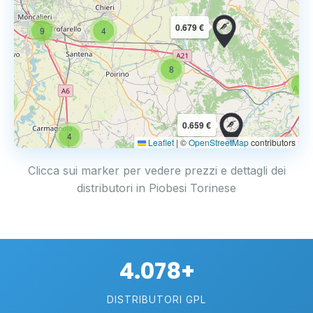
0.679 €
9
4
8
6
4
0.659 €
4
Leaflet
|
©
OpenStreetMap
contributors
Clicca sui marker per vedere prezzi e dettagli dei
distributori in Piobesi Torinese
4.078+
DISTRIBUTORI GPL