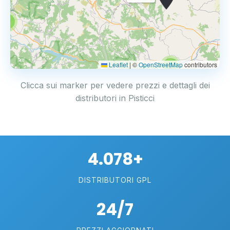
3
Leaflet
|
©
OpenStreetMap
contributors
2
Clicca sui marker per vedere prezzi e dettagli dei
distributori in Pisticci
4.078+
DISTRIBUTORI GPL
24/7