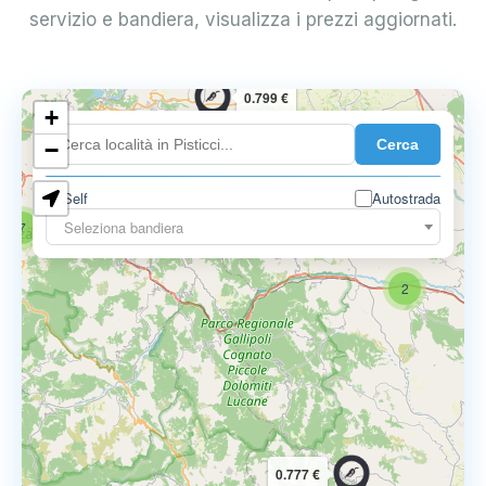
servizio e bandiera, visualizza i prezzi aggiornati.
0.799 €
+
Cerca
−
Self
Autostrada
Seleziona bandiera
7
2
0.777 €