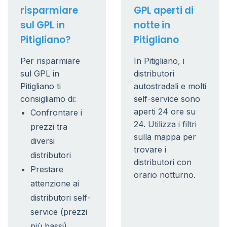
risparmiare
GPL aperti di
sul GPL in
notte in
Pitigliano?
Pitigliano
Per risparmiare
In Pitigliano, i
sul GPL in
distributori
Pitigliano ti
autostradali e molti
consigliamo di:
self-service sono
aperti 24 ore su
Confrontare i
24. Utilizza i filtri
prezzi tra
sulla mappa per
diversi
trovare i
distributori
distributori con
Prestare
orario notturno.
attenzione ai
distributori self-
service (prezzi
più bassi)