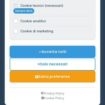
Informazioni legali
Cookie tecnici (necessari)
Sempre attivi
Privacy Policy
Cookie analitici
Cookie Policy
Preferenze Cookie
Cookie di marketing
Mappa del sito
Contattaci
Accetta tutti
info@distributori-gpl.it
Solo necessari
Salva preferenze
© 2026 - Distributori di GPL -
AF Project Software Agency
Carpi
P.IVA 03859300364
Privacy Policy
Cookie Policy
Dati forniti da
Ministero delle Imprese e del Made in Italy
-
Aggiornamento quotidiano