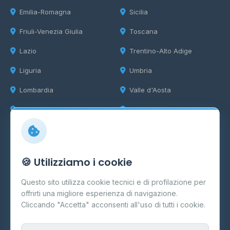
Emilia-Romagna
Sicilia
Friuli-Venezia Giulia
Toscana
Lazio
Trentino-Alto Adige
Liguria
Umbria
Lombardia
Valle d'Aosta
Marche
Veneto
Info
🍪 Utilizziamo i cookie
Cos'è il GPL
Questo sito utilizza cookie tecnici e di profilazione per
FAQ
offrirti una migliore esperienza di navigazione.
Contatti
Cliccando "Accetta" acconsenti all'uso di tutti i cookie.
Per gestori