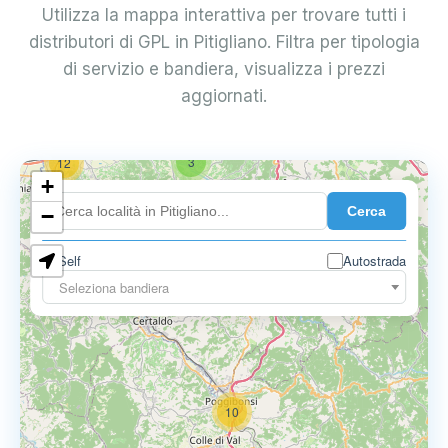
Utilizza la mappa interattiva per trovare tutti i
distributori di GPL in Pitigliano. Filtra per tipologia
di servizio e bandiera, visualizza i prezzi
aggiornati.
3
12
+
Cerca
−
Self
Autostrada
3
3
Seleziona bandiera
10