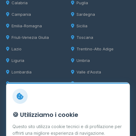
Calabria
Puglia
Campania
Sardegna
Emilia-Romagna
Sicilia
Friuli-Venezia Giulia
Toscana
Lazio
Trentino-Alto Adige
Liguria
Umbria
Lombardia
Valle d'Aosta
Marche
Veneto
Info
🍪 Utilizziamo i cookie
Cos'è il GPL
Questo sito utilizza cookie tecnici e di profilazione per
FAQ
offrirti una migliore esperienza di navigazione.