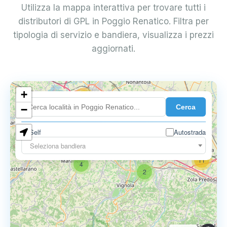
Utilizza la mappa interattiva per trovare tutti i
distributori di GPL in Poggio Renatico. Filtra per
tipologia di servizio e bandiera, visualizza i prezzi
aggiornati.
+
18
Cerca
7
−
Self
Autostrada
9
11
Seleziona bandiera
11
4
2