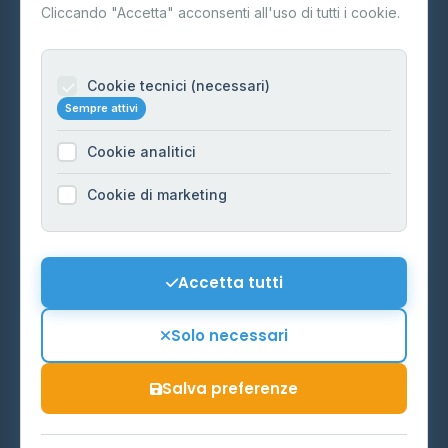
Contatti
Cliccando "Accetta" acconsenti all'uso di tutti i cookie.
Per gestori
Informazioni legali
Cookie tecnici (necessari)
Sempre attivi
Privacy Policy
Cookie analitici
Cookie Policy
Preferenze Cookie
Cookie di marketing
Mappa del sito
Contattaci
Accetta tutti
info@distributori-gpl.it
Solo necessari
Salva preferenze
© 2026 - Distributori di GPL -
AF Project Software Agency