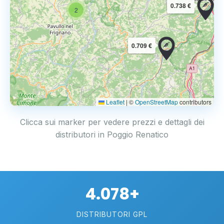
0.738 €
2
0.709 €
Leaflet
|
©
OpenStreetMap
contributors
Clicca sui marker per vedere prezzi e dettagli dei
distributori in Poggio Renatico
4.078+
DISTRIBUTORI GPL