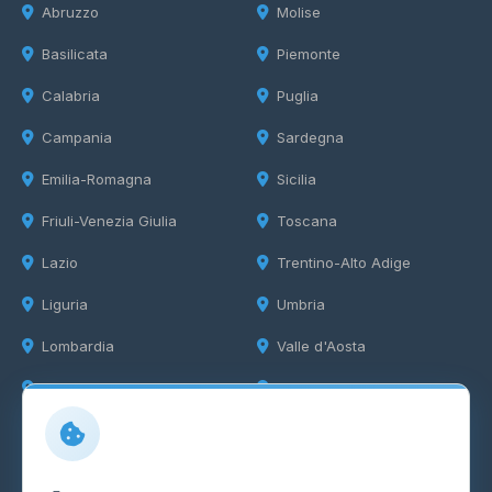
Abruzzo
Molise
Basilicata
Piemonte
Calabria
Puglia
Campania
Sardegna
Emilia-Romagna
Sicilia
Friuli-Venezia Giulia
Toscana
Lazio
Trentino-Alto Adige
Liguria
Umbria
Lombardia
Valle d'Aosta
Marche
Veneto
Info