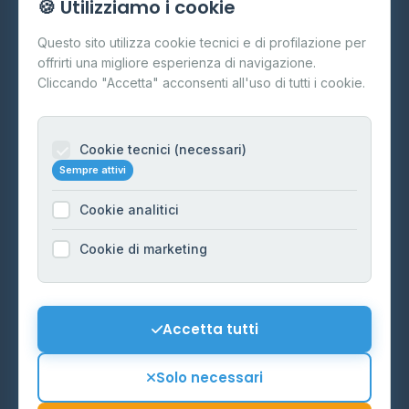
🍪 Utilizziamo i cookie
Cos'è il GPL
Questo sito utilizza cookie tecnici e di profilazione per
FAQ
offrirti una migliore esperienza di navigazione.
Contatti
Cliccando "Accetta" acconsenti all'uso di tutti i cookie.
Per gestori
Informazioni legali
Cookie tecnici (necessari)
Sempre attivi
Privacy Policy
Cookie analitici
Cookie Policy
Preferenze Cookie
Cookie di marketing
Mappa del sito
Contattaci
Accetta tutti
info@distributori-gpl.it
Solo necessari