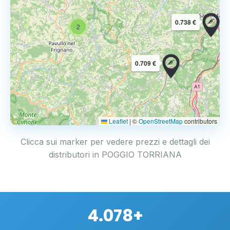
0.738 €
2
0.709 €
Leaflet
|
©
OpenStreetMap
contributors
Clicca sui marker per vedere prezzi e dettagli dei
distributori in POGGIO TORRIANA
4.078+