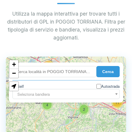
Utilizza la mappa interattiva per trovare tutti i
distributori di GPL in POGGIO TORRIANA. Filtra per
tipologia di servizio e bandiera, visualizza i prezzi
aggiornati.
+
18
Cerca
7
−
Self
Autostrada
9
11
Seleziona bandiera
11
4
2