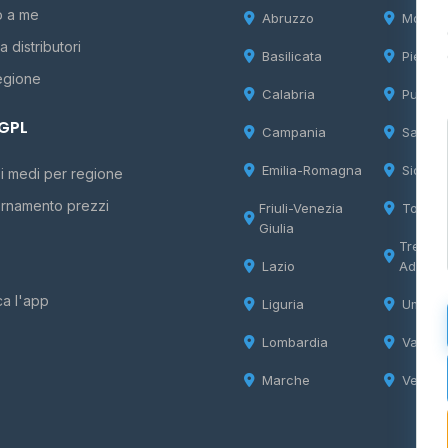
o a me
Abruzzo
Molise
 distributori
Basilicata
Piemon
egione
Calabria
Puglia
 GPL
Campania
Sardeg
Emilia-Romagna
Sicilia
i medi per regione
rnamento prezzi
Friuli-Venezia
Tosca
Giulia
Trentin
Lazio
Adige
ca l'app
Liguria
Umbria
Lombardia
Valle d
Marche
Veneto