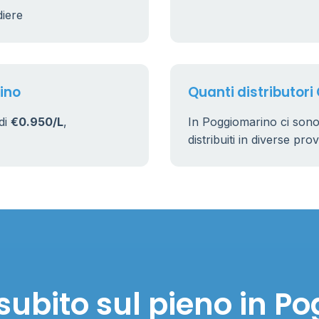
diere
9
22
ino
Quanti distributori
di
€0.950/L
,
In Poggiomarino ci son
distribuiti in diverse pro
subito sul pieno in P