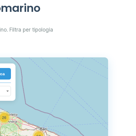
iomarino
no. Filtra per tipologia
2
rca
26