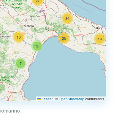
67
36
10
25
19
3
66
7
3
Leaflet
|
©
OpenStreetMap
contributors
44
ggiomarino
6