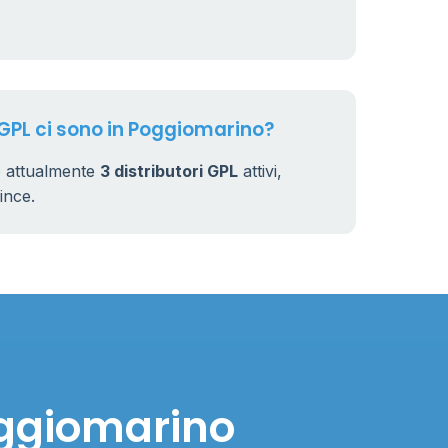
 GPL ci sono in Poggiomarino?
o attualmente
3 distributori GPL
attivi,
vince.
oggiomarino