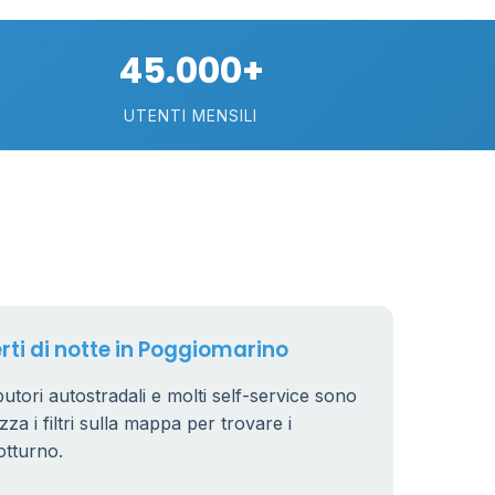
10
45.000+
22
UTENTI MENSILI
2
15
erti di notte in Poggiomarino
butori autostradali e molti self-service sono
zza i filtri sulla mappa per trovare i
otturno.