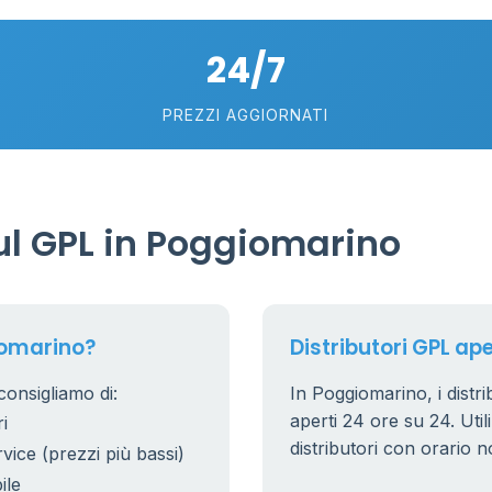
24/7
PREZZI AGGIORNATI
6
0.991 €
l GPL in Poggiomarino
20
7
5
iomarino?
Distributori GPL ap
consigliamo di:
In Poggiomarino, i distri
53
6
aperti 24 ore su 24. Utili
i
22
distributori con orario n
rvice (prezzi più bassi)
5
ile