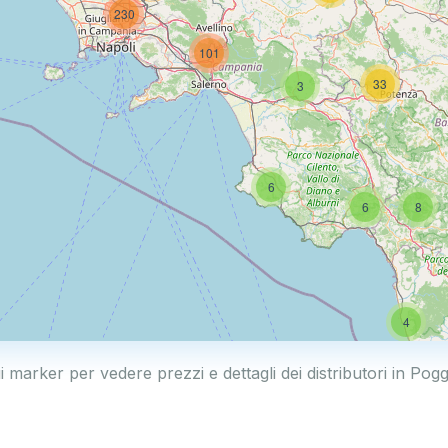
230
101
33
3
6
6
8
4
i marker per vedere prezzi e dettagli dei distributori in Po