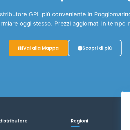
distributore GPL più conveniente in Poggiomarino 
armiare oggi stesso. Prezzi aggiornati in tempo r
Vai alla Mappa
Scopri di più
distributore
Regioni