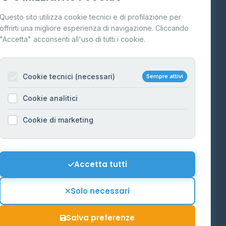
Cos'è il GPL
Questo sito utilizza cookie tecnici e di profilazione per
FAQ
offrirti una migliore esperienza di navigazione. Cliccando
te
"Accetta" acconsenti all'uso di tutti i cookie.
Contatti
Per gestori
na
Cookie tecnici (necessari)
Sempre attivi
Informazioni legali
Cookie analitici
Privacy Policy
na
Cookie di marketing
Cookie Policy
o-Alto
Preferenze Cookie
Mappa del sito
Accetta tutti
'Aosta
Contattaci
Solo necessari
info@distributori-gpl.it
Salva preferenze