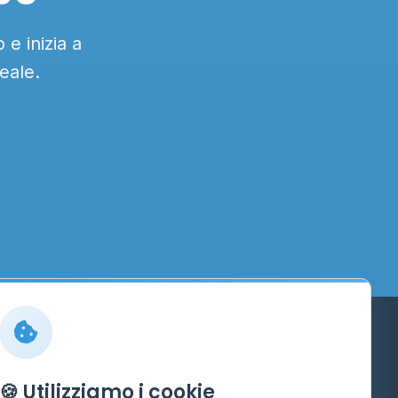
e inizia a
eale.
Info
🍪 Utilizziamo i cookie