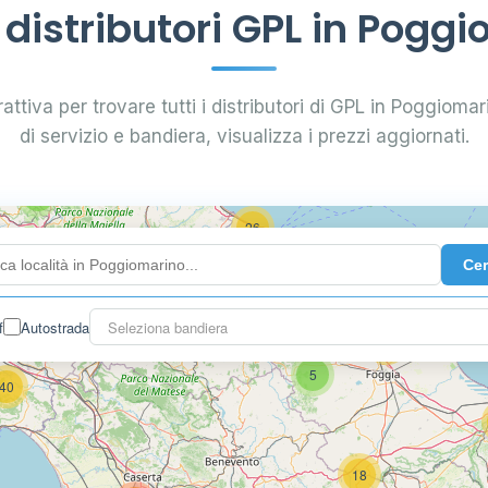
istributori GPL in Pogg
0.799 €
24
attiva per trovare tutti i distributori di GPL in Poggiomari
di servizio e bandiera, visualizza i prezzi aggiornati.
64
7
26
Ce
14
f
Autostrada
Seleziona bandiera
16
26
5
40
18