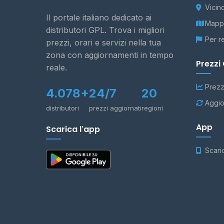
Vicin
Il portale italiano dedicato ai
Mappa
distributori GPL. Trova i migliori
Per r
prezzi, orari e servizi nella tua
zona con aggiornamenti in tempo
Prezzi
reale.
Prezz
4.078+
24/7
20
Aggio
distributori
prezzi aggiornati
regioni
App
Scarica l'app
Scari