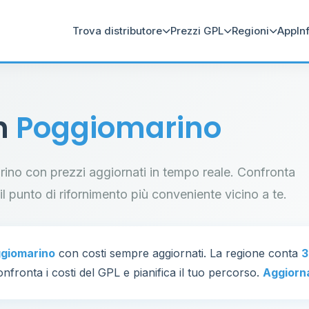
Trova distributore
Prezzi GPL
Regioni
App
In
in
Poggiomarino
arino con prezzi aggiornati in tempo reale. Confronta
a il punto di rifornimento più conveniente vicino a te.
giomarino
con costi sempre aggiornati. La regione conta
3
nfronta i costi del GPL e pianifica il tuo percorso.
Aggiorn