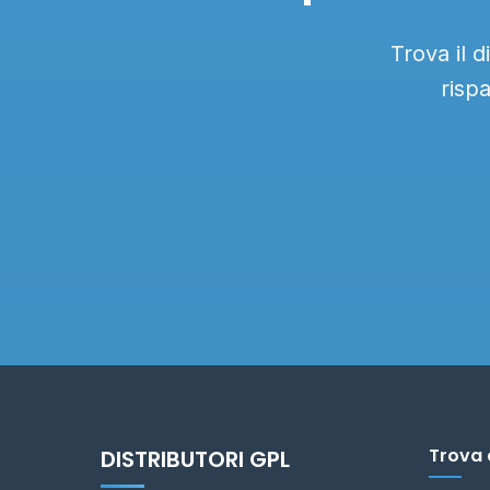
Trova il 
risp
Trova 
DISTRIBUTORI GPL