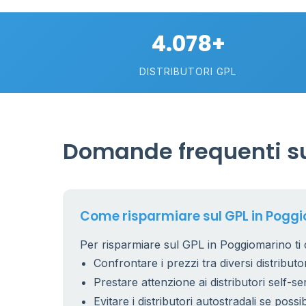
4.078+
DISTRIBUTORI GPL
Domande frequenti su
26
1
17
Come risparmiare sul GPL in Pogg
Per risparmiare sul GPL in Poggiomarino ti 
9
Confrontare i prezzi tra diversi distributor
Prestare attenzione ai distributori self-se
Evitare i distributori autostradali se possib