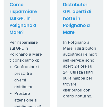
Come
Distributori
risparmiare
GPL aperti di
sul GPL in
notte in
Polignano a
Polignano a
Mare?
Mare
Per risparmiare
In Polignano a
sul GPL in
Mare, i distributori
Polignano a Mare
autostradali e molti
ti consigliamo di:
self-service sono
aperti 24 ore su
Confrontare i
24. Utilizza i filtri
prezzi tra
sulla mappa per
diversi
trovare i
distributori
distributori con
Prestare
orario notturno.
attenzione ai
distributori self-