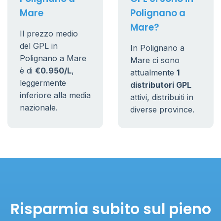
Mare
Polignano a
Mare?
Il prezzo medio
del GPL in
In Polignano a
Polignano a Mare
Mare ci sono
è di
€0.950/L
,
attualmente
1
leggermente
distributori GPL
inferiore alla media
attivi, distribuiti in
nazionale.
diverse province.
Risparmia subito sul pieno