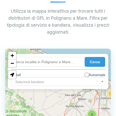
Utilizza la mappa interattiva per trovare tutti i
distributori di GPL in Polignano a Mare. Filtra per
tipologia di servizio e bandiera, visualizza i prezzi
aggiornati.
+
4
Cerca
−
3
0.729 €
Self
Autostrada
3
Seleziona bandiera
13
16
6