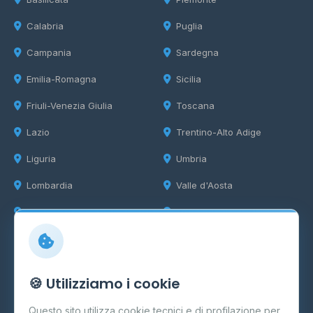
Calabria
Puglia
Campania
Sardegna
Emilia-Romagna
Sicilia
Friuli-Venezia Giulia
Toscana
Lazio
Trentino-Alto Adige
Liguria
Umbria
Lombardia
Valle d'Aosta
Marche
Veneto
Info
🍪 Utilizziamo i cookie
Cos'è il GPL
Questo sito utilizza cookie tecnici e di profilazione per
FAQ