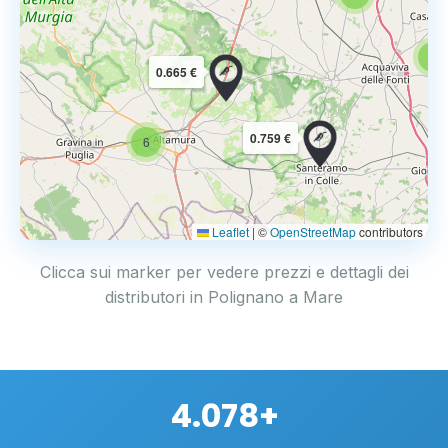
6
0.665 €
0.759 €
6
Leaflet
|
©
OpenStreetMap
contributors
Clicca sui marker per vedere prezzi e dettagli dei
distributori in Polignano a Mare
4.078+