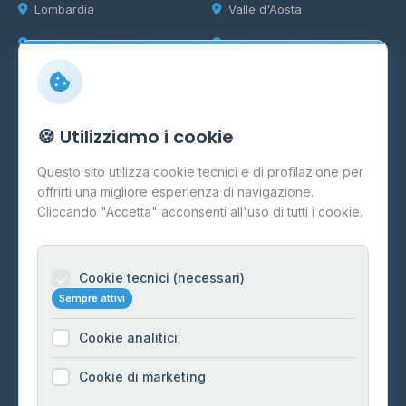
Lombardia
Valle d'Aosta
Marche
Veneto
Info
🍪 Utilizziamo i cookie
Cos'è il GPL
Questo sito utilizza cookie tecnici e di profilazione per
FAQ
offrirti una migliore esperienza di navigazione.
Contatti
Cliccando "Accetta" acconsenti all'uso di tutti i cookie.
Per gestori
Informazioni legali
Cookie tecnici (necessari)
Sempre attivi
Privacy Policy
Cookie analitici
Cookie Policy
Preferenze Cookie
Cookie di marketing
Mappa del sito