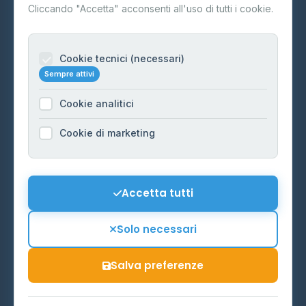
Contatti
Cliccando "Accetta" acconsenti all'uso di tutti i cookie.
Per gestori
Informazioni legali
Cookie tecnici (necessari)
Sempre attivi
Privacy Policy
Cookie analitici
Cookie Policy
Preferenze Cookie
Cookie di marketing
Mappa del sito
Contattaci
Accetta tutti
info@distributori-gpl.it
Solo necessari
Salva preferenze
© 2026 - Distributori di GPL -
AF Project Software Agency