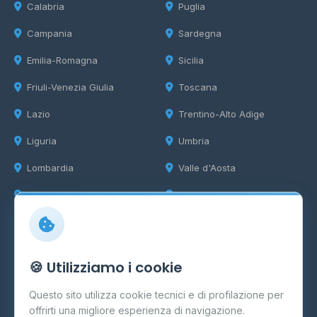
Calabria
Puglia
Campania
Sardegna
Emilia-Romagna
Sicilia
Friuli-Venezia Giulia
Toscana
Lazio
Trentino-Alto Adige
Liguria
Umbria
Lombardia
Valle d'Aosta
Marche
Veneto
Info
🍪 Utilizziamo i cookie
Cos'è il GPL
Questo sito utilizza cookie tecnici e di profilazione per
FAQ
offrirti una migliore esperienza di navigazione.