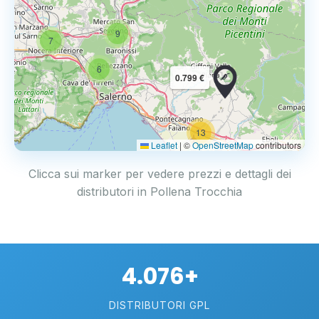
9
7
6
0.799 €
13
2
Leaflet
|
©
OpenStreetMap
contributors
Clicca sui marker per vedere prezzi e dettagli dei
distributori in Pollena Trocchia
4.076+
DISTRIBUTORI GPL