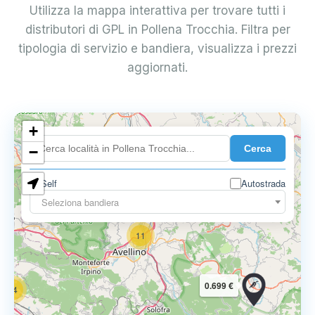
Utilizza la mappa interattiva per trovare tutti i
distributori di GPL in Pollena Trocchia. Filtra per
tipologia di servizio e bandiera, visualizza i prezzi
aggiornati.
6
+
0.699 €
Cerca
−
3
1
7
Self
Autostrada
Seleziona bandiera
11
0.699 €
14