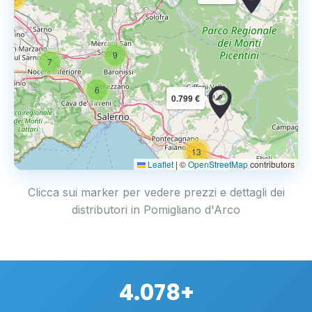
9
7
6
0.799 €
13
2
Leaflet
|
©
OpenStreetMap
contributors
Clicca sui marker per vedere prezzi e dettagli dei
distributori in Pomigliano d'Arco
4.078+