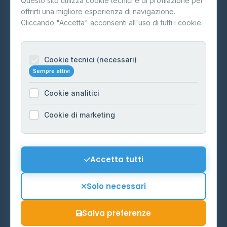
Questo sito utilizza cookie tecnici e di profilazione per
FAQ
offrirti una migliore esperienza di navigazione.
Contatti
Cliccando "Accetta" acconsenti all'uso di tutti i cookie.
Per gestori
Informazioni legali
Cookie tecnici (necessari)
Sempre attivi
Privacy Policy
Cookie analitici
Cookie Policy
Preferenze Cookie
Cookie di marketing
Mappa del sito
Contattaci
Accetta tutti
info@distributori-gpl.it
Solo necessari
Salva preferenze