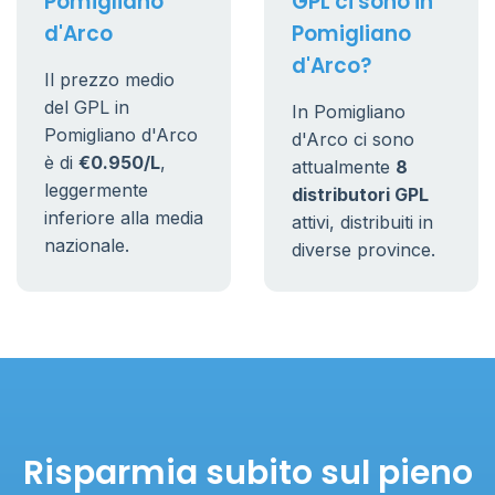
Pomigliano
GPL ci sono in
d'Arco
Pomigliano
d'Arco?
Il prezzo medio
del GPL in
In Pomigliano
Pomigliano d'Arco
d'Arco ci sono
è di
€0.950/L
,
attualmente
8
leggermente
distributori GPL
inferiore alla media
attivi, distribuiti in
nazionale.
diverse province.
Risparmia subito sul pieno