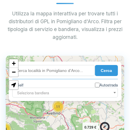
Utilizza la mappa interattiva per trovare tutti i
distributori di GPL in Pomigliano d'Arco. Filtra per
tipologia di servizio e bandiera, visualizza i prezzi
aggiornati.
6
+
0.699 €
Cerca
−
3
1
7
Self
Autostrada
Seleziona bandiera
11
0.729 €
14