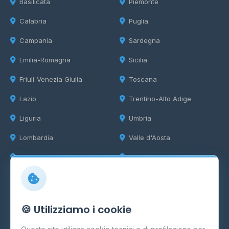
Basilicata
Piemonte
Calabria
Puglia
Campania
Sardegna
Emilia-Romagna
Sicilia
Friuli-Venezia Giulia
Toscana
Lazio
Trentino-Alto Adige
Liguria
Umbria
Lombardia
Valle d'Aosta
Marche
Veneto
Info
🍪 Utilizziamo i cookie
Cos'è il GPL